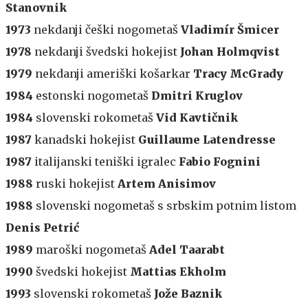
Stanovnik
1973
nekdanji češki nogometaš
Vladimír Šmicer
1978
nekdanji švedski hokejist
Johan Holmqvist
1979
nekdanji ameriški košarkar
Tracy McGrady
1984
estonski nogometaš
Dmitri Kruglov
1984
slovenski rokometaš
Vid Kavtičnik
1987
kanadski hokejist
Guillaume Latendresse
1987
italijanski teniški igralec
Fabio Fognini
1988
ruski hokejist
Artem Anisimov
1988
slovenski nogometaš s srbskim potnim listom
Denis Petrić
1989
maroški nogometaš
Adel Taarabt
1990
švedski hokejist
Mattias Ekholm
1993
slovenski rokometaš
Jože Baznik