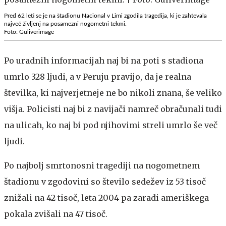
Pred 62 leti se je na štadionu Nacional v Limi zgodila tragedija, ki je zahtevala
največ življenj na posamezni nogometni tekmi.
Foto: Guliverimage
Po uradnih informacijah naj bi na poti s stadiona
umrlo 328 ljudi, a v Peruju pravijo, da je realna
številka, ki najverjetneje ne bo nikoli znana, še veliko
višja. Policisti naj bi z navijači namreč obračunali tudi
na ulicah, ko naj bi pod njihovimi streli umrlo še več
ljudi.
Po najbolj smrtonosni tragediji na nogometnem
štadionu v zgodovini so število sedežev iz 53 tisoč
znižali na 42 tisoč, leta 2004 pa zaradi ameriškega
pokala zvišali na 47 tisoč.