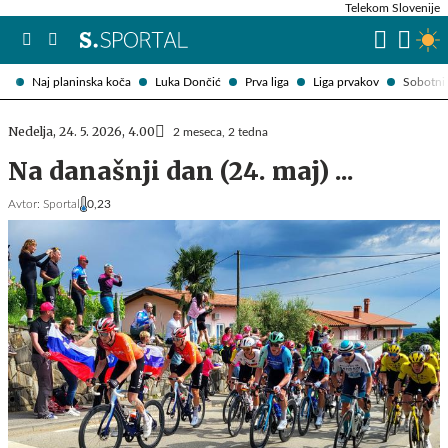
Telekom Slovenije
Naj planinska koča
Luka Dončić
Prva liga
Liga prvakov
Sobotni 
Nedelja, 24. 5. 2026, 4.00
2 meseca, 2 tedna
Na današnji dan (24. maj) ...
Avtor:
Sportal
0,23