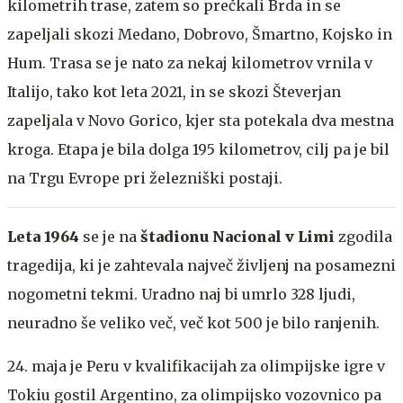
kilometrih trase, zatem so prečkali Brda in se
zapeljali skozi Medano, Dobrovo, Šmartno, Kojsko in
Hum. Trasa se je nato za nekaj kilometrov vrnila v
Italijo, tako kot leta 2021, in se skozi Števerjan
zapeljala v Novo Gorico, kjer sta potekala dva mestna
kroga. Etapa je bila dolga 195 kilometrov, cilj pa je bil
na Trgu Evrope pri železniški postaji.
Leta 1964
se je na
štadionu Nacional v Limi
zgodila
tragedija, ki je zahtevala največ življenj na posamezni
nogometni tekmi. Uradno naj bi umrlo 328 ljudi,
neuradno še veliko več, več kot 500 je bilo ranjenih.
24. maja je Peru v kvalifikacijah za olimpijske igre v
Tokiu gostil Argentino, za olimpijsko vozovnico pa