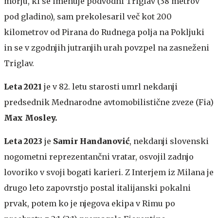
morju, ki se imenuje podvodni Triglav (38 metrov
pod gladino), sam prekolesaril več kot 200
kilometrov od Pirana do Rudnega polja na Pokljuki
in se v zgodnjih jutranjih urah povzpel na zasneženi
Triglav.
Leta 2021
je v 82. letu starosti umrl nekdanji
predsednik Mednarodne avtomobilistične zveze (Fia)
Max Mosley.
Leta 2023
je
Samir Handanović
, nekdanji slovenski
nogometni reprezentančni vratar, osvojil zadnjo
lovoriko v svoji bogati karieri. Z Interjem iz Milana je
drugo leto zapovrstjo postal italijanski pokalni
prvak, potem ko je njegova ekipa v Rimu po