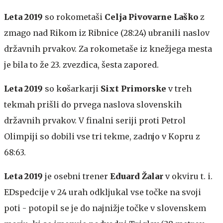
Leta 2019
so rokometaši
Celja Pivovarne Laško
z
zmago nad Rikom iz Ribnice (28:24) ubranili naslov
državnih prvakov. Za rokometaše iz knežjega mesta
je bila to že 23. zvezdica, šesta zapored.
Leta 2019
so k
o
šarkarji
Sixt Primorske
v treh
tekmah prišli do prvega naslova slovenskih
državnih prvakov. V finalni seriji proti Petrol
Olimpiji so dobili vse tri tekme, zadnjo v Kopru z
68:63.
Leta 2019
je osebni trener
Eduard Žalar
v okviru t. i.
EDspedcije v 24 urah odkljukal vse točke na svoji
poti - potopil se je do najnižje točke v slovenskem