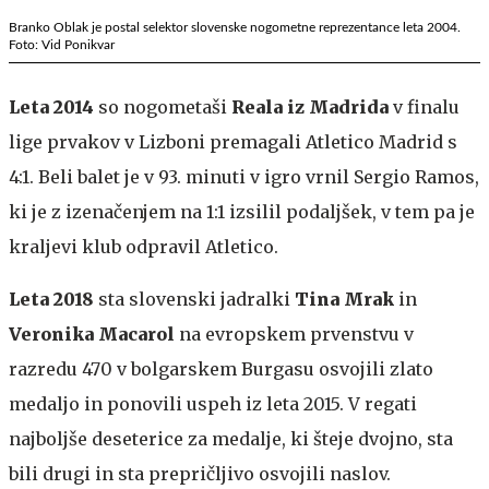
Branko Oblak je postal selektor slovenske nogometne reprezentance leta 2004.
Foto: Vid Ponikvar
Leta 2014
so nogometaši
Reala iz Madrida
v finalu
lige prvakov v Lizboni premagali Atletico Madrid s
4:1. Beli balet je v 93. minuti v igro vrnil Sergio Ramos,
ki je z izenačenjem na 1:1 izsilil podaljšek, v tem pa je
kraljevi klub odpravil Atletico.
Leta 2018
sta slovenski jadralki
Tina Mrak
in
Veronika Macarol
na evropskem prvenstvu v
razredu 470 v bolgarskem Burgasu osvojili zlato
medaljo in ponovili uspeh iz leta 2015. V regati
najboljše deseterice za medalje, ki šteje dvojno, sta
bili drugi in sta prepričljivo osvojili naslov.