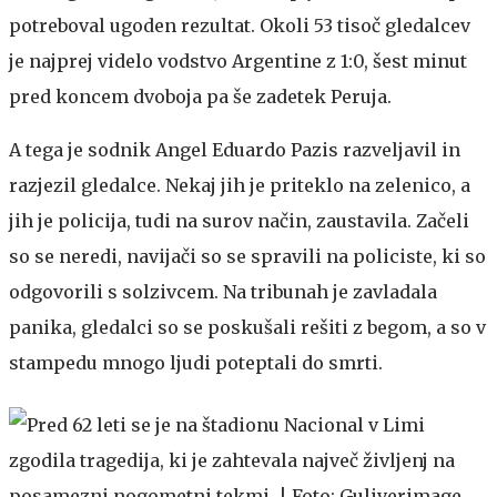
potreboval ugoden rezultat. Okoli 53 tisoč gledalcev
je najprej videlo vodstvo Argentine z 1:0, šest minut
pred koncem dvoboja pa še zadetek Peruja.
A tega je sodnik Angel Eduardo Pazis razveljavil in
razjezil gledalce. Nekaj jih je priteklo na zelenico, a
jih je policija, tudi na surov način, zaustavila. Začeli
so se neredi, navijači so se spravili na policiste, ki so
odgovorili s solzivcem. Na tribunah je zavladala
panika, gledalci so se poskušali rešiti z begom, a so v
stampedu mnogo ljudi poteptali do smrti.