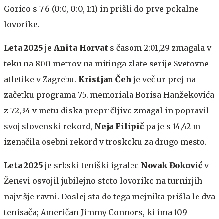
Gorico s 7:6 (0:0, 0:0, 1:1) in prišli do prve pokalne
lovorike.
Leta 2025
je
Anita Horvat
s časom 2:01,29 zmagala v
teku na 800 metrov na mitinga zlate serije Svetovne
atletike v Zagrebu.
Kristjan Čeh
je več ur prej na
začetku programa 75. memoriala Borisa Hanžekovića
z 72,34 v metu diska prepričljivo zmagal in popravil
svoj slovenski rekord,
Neja Filipič
pa je s 14,42 m
izenačila osebni rekord v troskoku za drugo mesto.
Leta 2025
je srbski teniški igralec
Novak Đoković
v
Ženevi osvojil jubilejno stoto lovoriko na turnirjih
najvišje ravni. Doslej sta do tega mejnika prišla le dva
tenisača; Američan Jimmy Connors, ki ima 109