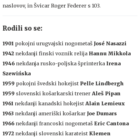
naslovov, in Švicar Roger Federer s 103.
Rodili so se:
1901
pokojni urugvajski nogometaš
José Nasazzi
1942
nekdanji finski voznik relija
Hannu Mikkola
1946
nekdanja rusko-poljska šprinterka
Irena
Szewińska
1959
pokojni švedski hokejist
Pelle Lindbergh
1959
slovenski košarkarski trener
Aleš Pipan
1961
nekdanji kanadski hokejist
Alain Lemieux
1963
nekdanji ameriški košarkar
Joe Dumars
1966
nekdanji francoski nogometaš
Eric Cantona
1972
nekdanji slovenski karateist
Klemen