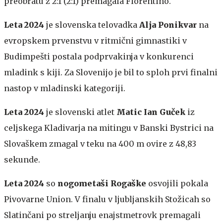
preobratu z 2:1 (2:1) premagala Fiorentino.
Leta 2024
je slovenska telovadka
Alja Ponikvar
na
evropskem prvenstvu v ritmični gimnastiki v
Budimpešti postala podprvakinja v konkurenci
mladink s kiji. Za Slovenijo je bil to sploh prvi finalni
nastop v mladinski kategoriji.
Leta 2024
je slovenski atlet
Matic Ian Guček
iz
celjskega Kladivarja na mitingu v Banski Bystrici na
Slovaškem zmagal v teku na 400 m ovire z 48,83
sekunde.
Leta 2024
so
nogometaši Rogaške
osvojili pokala
Pivovarne Union. V finalu v ljubljanskih Stožicah so
Slatinčani po streljanju enajstmetrovk premagali