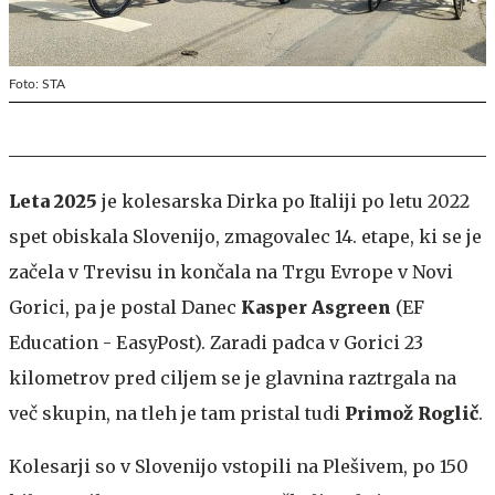
Foto: STA
Leta 2025
je kolesarska
Dirka po Italiji
po letu 2022
spet obiskala Slovenijo, zmagovalec 14. etape, ki se je
začela v Trevisu in končala na Trgu Evrope v Novi
Gorici, pa je postal Danec
Kasper Asgreen
(EF
Education - EasyPost). Zaradi padca v Gorici 23
kilometrov pred ciljem se je glavnina raztrgala na
več skupin, na tleh je tam pristal tudi
Primož Roglič
.
Kolesarji so v Slovenijo vstopili na Plešivem, po 150