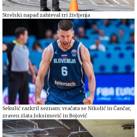
Strelski napad zahteval tri življenja
Sekulić razkril seznam: vračata se Nikolić in Čančar,
zraven zlata Joksimović in Bojović