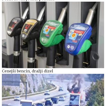
Cenejši bencin, dražji dizel