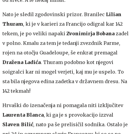
Nato je sledil zgodovinski prizor. Branilec
Lilian
Thuram
, ki je v karieri za Francijo odigral kar 142
tekem, je po veliki napaki
Zvonimirja Bobana
zadel
v polno. Kmalu za tem je tedanji zvezdnik Parme,
rojen na otočju Guadeloupe, še enkrat premagal
Dražena Ladića
. Thuram podobno kot njegovi
soigralci kar ni mogel verjeti, kaj mu je uspelo. To
sta bila njegova edina zadetka v državnem dresu. Na
142 tekmah!
Hrvaški do izenačenja ni pomagala niti izključitev
Laurenta Blanca
, ki ga je s provokacijo izzval
Slaven Bilić
, nato pa še prelisičil sodnika. Ostalo je
pri 2:1 in ogromnem slavju Francozov, ki so se po