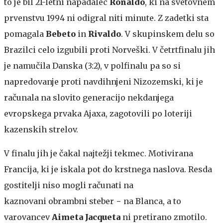
to je bil 21-letni napadalec
Ronaldo
, ki na svetovnem
prvenstvu 1994 ni odigral niti minute. Z zadetki sta
pomagala
Bebeto
in
Rivaldo
. V skupinskem delu so
Brazilci celo izgubili proti Norveški. V četrtfinalu jih
je namučila Danska (3:2), v polfinalu pa so si
napredovanje proti navdihnjeni Nizozemski, ki je
računala na slovito generacijo nekdanjega
evropskega prvaka Ajaxa, zagotovili po loteriji
kazenskih strelov.
V finalu jih je čakal najtežji tekmec. Motivirana
Francija, ki je iskala pot do krstnega naslova. Resda
gostitelji niso mogli računati na
kaznovani obrambni steber − na Blanca, a to
varovancev
Aimeta Jacqueta
ni pretirano zmotilo.