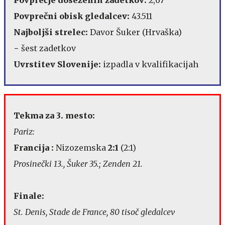
Povprečni obisk gledalcev:
43.511
Najboljši strelec:
Davor Šuker (Hrvaška)
− šest zadetkov
Uvrstitev Slovenije:
izpadla v kvalifikacijah
Tekma za 3. mesto:
Pariz:
Francija :
Nizozemska
2:1
(2:1)
Prosinečki 13., Šuker 35.; Zenden 21.
Finale:
St. Denis, Stade de France, 80 tisoč gledalcev