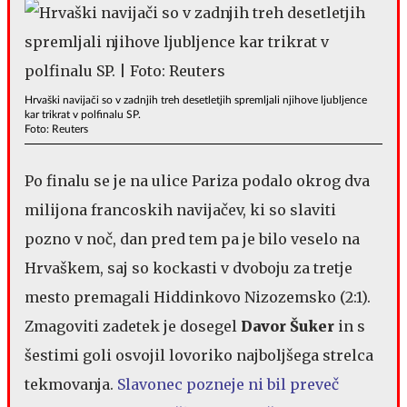
Hrvaški navijači so v zadnjih treh desetletjih spremljali njihove ljubljence
kar trikrat v polfinalu SP.
Foto: Reuters
Po finalu se je na ulice Pariza podalo okrog dva
milijona francoskih navijačev, ki so slaviti
pozno v noč, dan pred tem pa je bilo veselo na
Hrvaškem, saj so kockasti v dvoboju za tretje
mesto premagali Hiddinkovo Nizozemsko (2:1).
Zmagoviti zadetek je dosegel
Davor Šuker
in s
šestimi goli osvojil lovoriko najboljšega strelca
tekmovanja.
Slavonec pozneje ni bil preveč