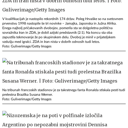
V kvalifikacijah je nastopilo rekordnih 174 držav. Poleg Hrvaške so na svetovnem
prvenstvu 1998 nastopile še tri novinke − Jamajka, Japonska in Južna Afrika.
Enega najbolj pričakovanih dvobojev, pomerila sta se dolgoletna politična
sovražnika Iran in ZDA, je dobil azijski predstavnik (2:1). Na koncu sta oba
zapustila tekmovanje že po skupinskem delu. Dvoboj je minil v prijateljskem
vzdušju med igralci. ZDA in Iran nista v dobrih odnosih tudi letos.
Foto: Guliverimage/Getty Images
Na tribunah francoskih stadionov je za takratnega fanta Ronalda stiskala pesti tudi
prelestna Brazilka Susana Werner.
Foto: Guliverimage/Getty Images