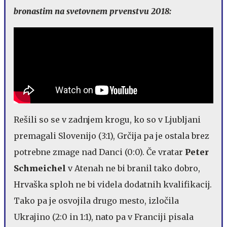
bronastim na svetovnem prvenstvu 2018:
Rešili so se v zadnjem krogu, ko so v Ljubljani
premagali Slovenijo (3:1), Grčija pa je ostala brez
potrebne zmage nad Danci (0:0). Če vratar
Peter
Schmeichel
v Atenah ne bi branil tako dobro,
Hrvaška sploh ne bi videla dodatnih kvalifikacij.
Tako pa je osvojila drugo mesto, izločila
Ukrajino (2:0 in 1:1), nato pa v Franciji pisala