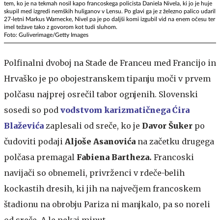
tem, ko je na tekmah nosil kapo francoskega policista Daniela Nivela, ki jo je huje
skupil med izgredi nemških huliganov v Lensu. Po glavi ga je z železno palico udaril
27-letni Markus Warnecke, Nivel pa je po daljši komi izgubil vid na enem očesu ter
imel težave tako z govorom kot tudi sluhom.
Foto: Guliverimage/Getty Images
Polfinalni dvoboj na Stade de Franceu med Francijo in
Hrvaško je po obojestranskem tipanju moči v prvem
polčasu najprej osrečil tabor ognjenih. Slovenski
sosedi so pod
vodstvom karizmatičnega Ćira
Blaževića
zaplesali od sreče, ko je
Davor Šuker
po
čudoviti podaji
Aljoše Asanovića
na začetku drugega
polčasa premagal
Fabiena Bartheza.
Francoski
navijači so obnemeli, privrženci v rdeče-belih
kockastih dresih, ki jih na največjem francoskem
štadionu na obrobju Pariza ni manjkalo, pa so noreli
od sreče. A le nekaj minut.