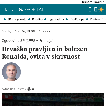
Telekom Slovenije
SP v nogometu
Prva liga
Liga prvakov
Liga Europa
Konferenčna 
Sreda, 3. 6. 2026, 18.20
2 meseca
Zgodovina SP (1998 − Francija)
Hrvaška pravljica in bolezen
Ronalda, ovita v skrivnost
Avtor:
Rok Plestenjak
2,01