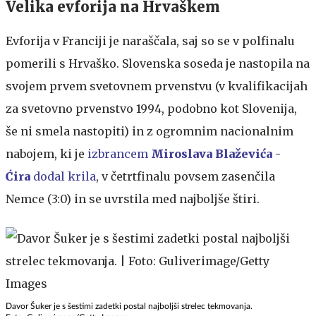
Velika evforija na Hrvaškem
Evforija v Franciji je naraščala, saj so se v polfinalu
pomerili s Hrvaško. Slovenska soseda je nastopila na
svojem prvem svetovnem prvenstvu (v kvalifikacijah
za svetovno prvenstvo 1994, podobno kot Slovenija,
še ni smela nastopiti) in z ogromnim nacionalnim
nabojem, ki je
izbrancem
Miroslava Blaževića -
Ćira
dodal krila
, v četrtfinalu povsem zasenčila
Nemce (3:0) in se uvrstila med najboljše štiri.
Davor Šuker je s šestimi zadetki postal najboljši strelec tekmovanja.