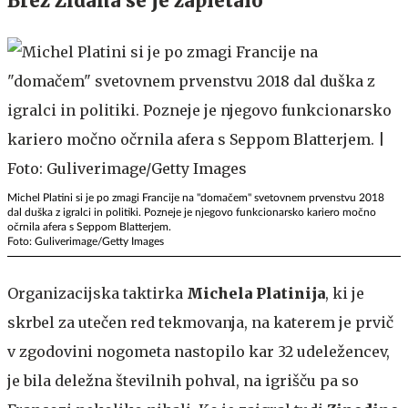
Brez Zidana se je zapletalo
Michel Platini si je po zmagi Francije na "domačem" svetovnem prvenstvu 2018
dal duška z igralci in politiki. Pozneje je njegovo funkcionarsko kariero močno
očrnila afera s Seppom Blatterjem.
Foto: Guliverimage/Getty Images
Organizacijska taktirka
Michela Platinija
, ki je
skrbel za utečen red tekmovanja, na katerem je prvič
v zgodovini nogometa nastopilo kar 32 udeležencev,
je bila deležna številnih pohval, na igrišču pa so