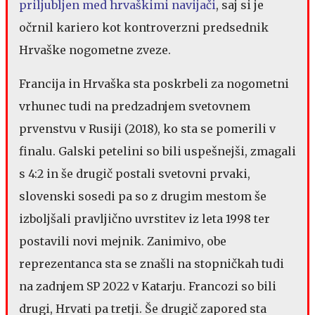
priljubljen med hrvaškimi navijači
, saj si je
očrnil kariero kot kontroverzni predsednik
Hrvaške nogometne zveze.
Francija in Hrvaška sta poskrbeli za nogometni
vrhunec tudi na predzadnjem svetovnem
prvenstvu v Rusiji (2018), ko sta se pomerili v
finalu. Galski petelini so bili uspešnejši, zmagali
s 4:2 in še drugič postali svetovni prvaki,
slovenski sosedi pa so z drugim mestom še
izboljšali pravljično uvrstitev iz leta 1998 ter
postavili novi mejnik. Zanimivo, obe
reprezentanca sta se znašli na stopničkah tudi
na zadnjem SP 2022 v Katarju. Francozi so bili
drugi, Hrvati pa tretji. Še drugič zapored sta