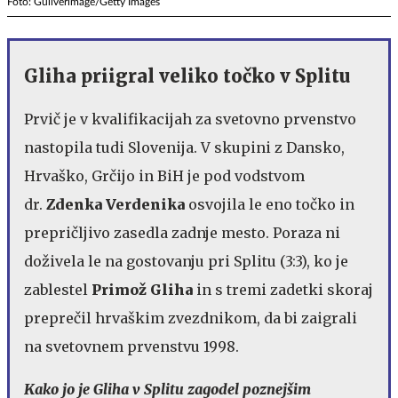
Foto: Guliverimage/Getty Images
Gliha priigral veliko točko v Splitu
Prvič je v kvalifikacijah za svetovno prvenstvo
nastopila tudi Slovenija. V skupini z Dansko,
Hrvaško, Grčijo in BiH je pod vodstvom
dr.
Zdenka Verdenika
osvojila le eno točko in
prepričljivo zasedla zadnje mesto. Poraza ni
doživela le na gostovanju pri Splitu (3:3), ko je
zablestel
Primož Gliha
in s tremi zadetki skoraj
preprečil hrvaškim zvezdnikom, da bi zaigrali
na svetovnem prvenstvu 1998.
Kako jo je Gliha v Splitu zagodel poznejšim