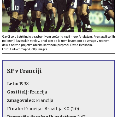
Gavči so v četrtfinalu v razburljivem srečanju vzeli mero Angležem. Premagali so jih
po loteriji kazenskih strelov, pred tem pa je trem levom pot do zmage v rednem
delu z naivno prejetim rdečim kartonom preprečil David Beckham.
Foto: Guliverimage/Getty Images
SP v Franciji
Leto:
1998
Gostitelj:
Francija
Zmagovalec:
Francija
Finale:
Francija : Brazilija 3:0 (1:0)
Povprečje doseženih zadetkov:
2,67