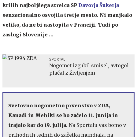
krilih najboljšega strelca SP
Davorja Šukerja
senzacionalno osvojila tretje mesto. Ni manjkalo
veliko, da ne bi nastopila v Franciji. Tudi po
zaslugi Slovenije …
SPORTAL
Nogomet izgubil smisel, avtogol
plačal z življenjem
Svetovno nogometno prvenstvo v ZDA,
Kanadi in Mehiki se bo začelo 11. junija in
trajalo kar do 19. julija.
Na Sportalu vas bomo v
prihodnjih tednih do začetka mundiala, na