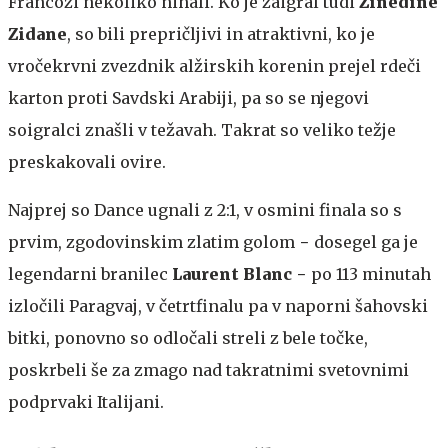
Francozi nekoliko nihali. Ko je zaigral tudi
Zinedine
Zidane
, so bili prepričljivi in atraktivni, ko je
vročekrvni zvezdnik alžirskih korenin prejel rdeči
karton proti Savdski Arabiji, pa so se njegovi
soigralci znašli v težavah. Takrat so veliko težje
preskakovali ovire.
Najprej so Dance ugnali z 2:1, v osmini finala so s
prvim, zgodovinskim zlatim golom − dosegel ga je
legendarni branilec
Laurent Blanc
− po 113 minutah
izločili Paragvaj, v četrtfinalu pa v naporni šahovski
bitki, ponovno so odločali streli z bele točke,
poskrbeli še za zmago nad takratnimi svetovnimi
podprvaki Italijani.