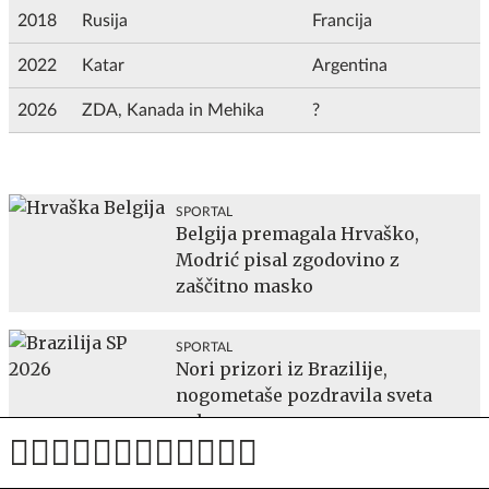
2018
Rusija
Francija
2022
Katar
Argentina
2026
ZDA, Kanada in Mehika
?
SPORTAL
Belgija premagala Hrvaško,
Modrić pisal zgodovino z
zaščitno masko
SPORTAL
Nori prizori iz Brazilije,
nogometaše pozdravila sveta
prha
SPORTAL