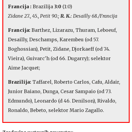
Francija :
Brazilija
3:0
(1:0)
Zidane 27., 45., Petit 90.;
R. K.
: Desailly 68./Francija
Francija:
Barthez, Lizarazu, Thuram, Leboeuf,
Desailly, Deschamps, Karembeu (od 57.
Boghossian), Petit, Zidane, Djorkaeff (od 74.
Vieira), Guivarc'h (od 66. Dugarry); selektor
Aime Jacquet;
Brazilija:
Taffarel, Roberto Carlos, Cafu, Aldair,
Junior Baiano, Dunga, Cesar Sampaio (od 73.
Edmundo), Leonardo (d 46. Denilson), Rivaldo,
Ronaldo, Bebeto, selektor Mario Zagallo.