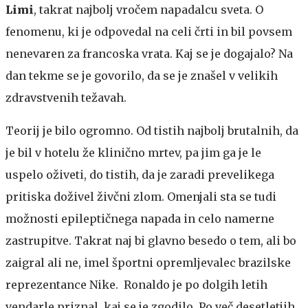
Limi
, takrat najbolj vročem napadalcu sveta. O
fenomenu, ki je odpovedal na celi črti in bil povsem
nenevaren za francoska vrata. Kaj se je dogajalo? Na
dan tekme se je govorilo, da se je znašel v velikih
zdravstvenih težavah.
Teorij je bilo ogromno. Od tistih najbolj brutalnih, da
je bil v hotelu že klinično mrtev, pa jim ga je le
uspelo oživeti, do tistih, da je zaradi prevelikega
pritiska doživel živčni zlom. Omenjali sta se tudi
možnosti epileptičnega napada in celo namerne
zastrupitve. Takrat naj bi glavno besedo o tem, ali bo
zaigral ali ne, imel športni opremljevalec brazilske
reprezentance Nike. Ronaldo je po dolgih letih
vendarle priznal, kaj se je zgodilo. Po več desetletjih