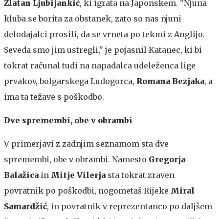
Zlatan Ljubijankić
, ki igrata na Japonskem. "Njuna
kluba se borita za obstanek, zato so nas njuni
delodajalci prosili, da se vrneta po tekmi z Anglijo.
Seveda smo jim ustregli," je pojasnil Katanec, ki bi
tokrat računal tudi na napadalca udeleženca lige
prvakov, bolgarskega Ludogorca,
Romana Bezjaka
, a
ima ta težave s poškodbo.
Dve spremembi, obe v obrambi
V primerjavi z zadnjim seznamom sta dve
spremembi, obe v obrambi. Namesto
Gregorja
Balažica
in
Mitje Vilerja
sta tokrat zraven
povratnik po poškodbi, nogometaš Rijeke
Miral
Samardžić
, in povratnik v reprezentanco po daljšem