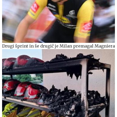
Drugi šprint in še drugič je Milan premagal Magniera