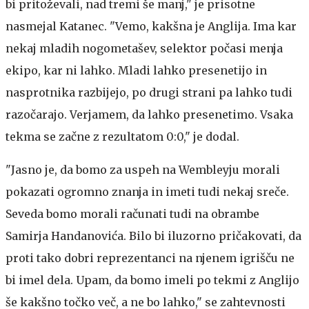
bi pritoževali, nad tremi še manj," je prisotne
nasmejal Katanec. "Vemo, kakšna je Anglija. Ima kar
nekaj mladih nogometašev, selektor počasi menja
ekipo, kar ni lahko. Mladi lahko presenetijo in
nasprotnika razbijejo, po drugi strani pa lahko tudi
razočarajo. Verjamem, da lahko presenetimo. Vsaka
tekma se začne z rezultatom 0:0," je dodal.
"Jasno je, da bomo za uspeh na Wembleyju morali
pokazati ogromno znanja in imeti tudi nekaj sreče.
Seveda bomo morali računati tudi na obrambe
Samirja Handanovića. Bilo bi iluzorno pričakovati, da
proti tako dobri reprezentanci na njenem igrišču ne
bi imel dela. Upam, da bomo imeli po tekmi z Anglijo
še kakšno točko več, a ne bo lahko," se zahtevnosti