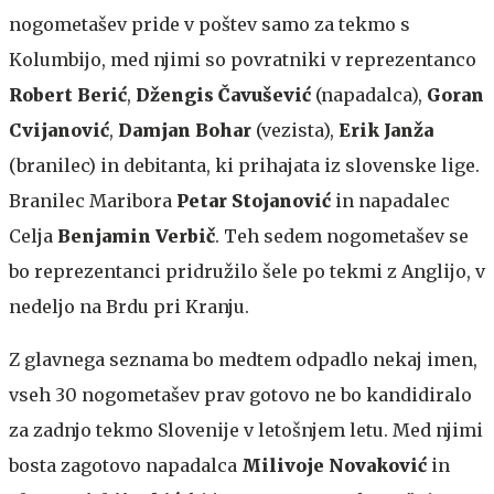
nogometašev pride v poštev samo za tekmo s
Kolumbijo, med njimi so povratniki v reprezentanco
Robert Berić
,
Džengis Čavušević
(napadalca),
Goran
Cvijanović
,
Damjan Bohar
(vezista),
Erik Janža
(branilec) in debitanta, ki prihajata iz slovenske lige.
Branilec Maribora
Petar Stojanović
in napadalec
Celja
Benjamin Verbič
. Teh sedem nogometašev se
bo reprezentanci pridružilo šele po tekmi z Anglijo, v
nedeljo na Brdu pri Kranju.
Z glavnega seznama bo medtem odpadlo nekaj imen,
vseh 30 nogometašev prav gotovo ne bo kandidiralo
za zadnjo tekmo Slovenije v letošnjem letu. Med njimi
bosta zagotovo napadalca
Milivoje Novaković
in