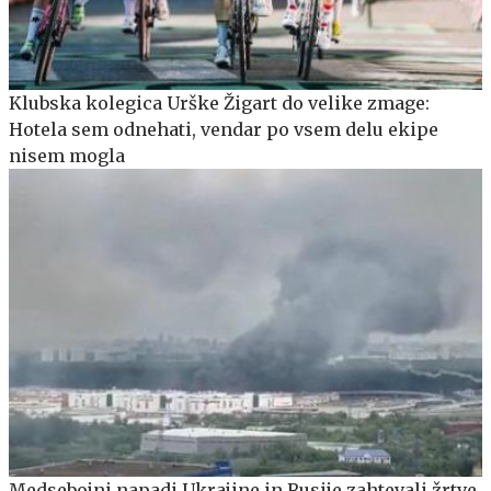
Klubska kolegica Urške Žigart do velike zmage:
Hotela sem odnehati, vendar po vsem delu ekipe
nisem mogla
Medsebojni napadi Ukrajine in Rusije zahtevali žrtve