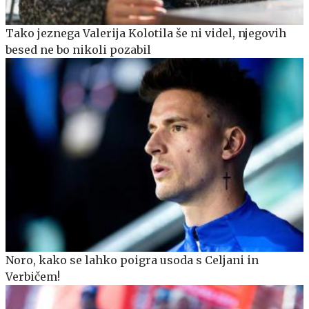
Tako jeznega Valerija Kolotila še ni videl, njegovih
besed ne bo nikoli pozabil
Noro, kako se lahko poigra usoda s Celjani in
Verbičem!