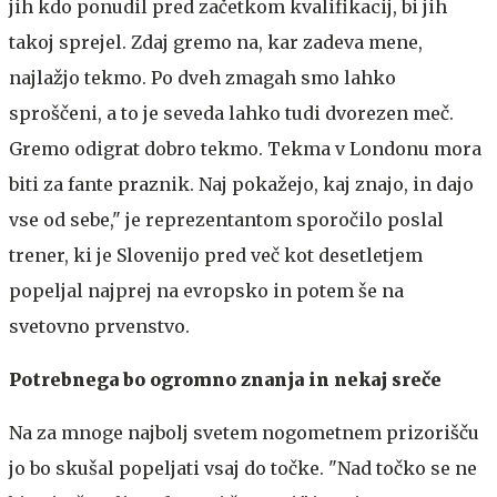
jih kdo ponudil pred začetkom kvalifikacij, bi jih
takoj sprejel. Zdaj gremo na, kar zadeva mene,
najlažjo tekmo. Po dveh zmagah smo lahko
sproščeni, a to je seveda lahko tudi dvorezen meč.
Gremo odigrat dobro tekmo. Tekma v Londonu mora
biti za fante praznik. Naj pokažejo, kaj znajo, in dajo
vse od sebe," je reprezentantom sporočilo poslal
trener, ki je Slovenijo pred več kot desetletjem
popeljal najprej na evropsko in potem še na
svetovno prvenstvo.
Potrebnega bo ogromno znanja in nekaj sreče
Na za mnoge najbolj svetem nogometnem prizorišču
jo bo skušal popeljati vsaj do točke. "Nad točko se ne