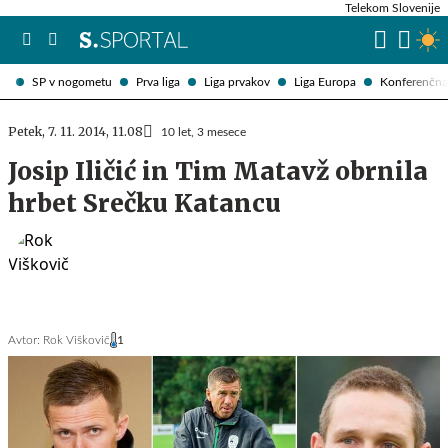
Telekom Slovenije
SP v nogometu
Prva liga
Liga prvakov
Liga Europa
Konferenčna 
Petek, 7. 11. 2014, 11.08
10 let, 3 mesece
Josip Iličić in Tim Matavž obrnila
hrbet Srečku Katancu
Avtor:
Rok Viškovič
1