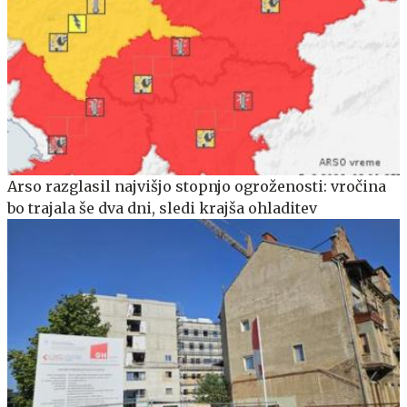
Arso razglasil najvišjo stopnjo ogroženosti: vročina
bo trajala še dva dni, sledi krajša ohladitev