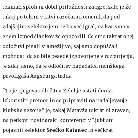
tekmah sploh ni dobil priložnosti za igro, zato je že
takoj po tekmi v Litvi razočaran omenil, da pod
zdajšnjim selektorjem ne bo več igral, na kar smo v
enem izmed člankov že opozorili. Če smo takrat o tej
odločitvi pisali sramežljivo, saj smo dopuščali
možnost, da so bile besede izgovorjene v razburjenju,
je zdaj jasno, da je odločitev napadalca nemškega
prvoligaša Augsburga trdna.
"To je njegova odločitev. Želel je ostati doma,
izkoristiti premor in se pripraviti na nadaljevanje
klubske sezone," je, zakaj Matavža tokrat ni zraven,
na petkovi novinarski konferenci v Ljubljani
pojasnil selektor
Srečko Katanec
in večkrat