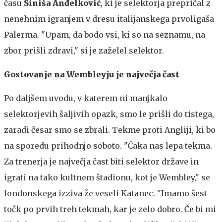
času
Siniša Anđelković
, ki je selektorja prepričal z
nenehnim igranjem v dresu italijanskega prvoligaša
Palerma. "Upam, da bodo vsi, ki so na seznamu, na
zbor prišli zdravi," si je zaželel selektor.
Gostovanje na Wembleyju je največja čast
Po daljšem uvodu, v katerem ni manjkalo
selektorjevih šaljivih opazk, smo le prišli do tistega,
zaradi česar smo se zbrali. Tekme proti Angliji, ki bo
na sporedu prihodnjo soboto. "Čaka nas lepa tekma.
Za trenerja je največja čast biti selektor države in
igrati na tako kultnem štadionu, kot je Wembley," se
londonskega izziva že veseli Katanec. "Imamo šest
točk po prvih treh tekmah, kar je zelo dobro. Če bi mi