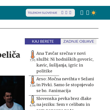
TELEKOM SLOVENIJE
KAJ BERETE
ZADNJE OBJAVE
eliča
Ana Tavčar srečna v novi
službi: Ni hodniških govoric,
7,91
kavic, šušljanja, igric in
politike
Arso: Močna nevihta v Sežani
in Pivki. Samo še stopnjevalo
7,64
se bo. #animacija
Slovenska pevka brez dlake
na jeziku: Sem v celibatu in
6,96