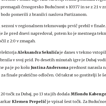
 premagali črnogorsko Budućnost s 103:77 in se z 2:1 v 
 se bodo pomerili z branilci naslova Partizanom.
gi sezoni v regionalnem tekmovanju prvič prebil v finale
 je že pred dnevi napredoval, potem ko je mestnega te
očil z 2:0 v zmagah.
elektorja
Aleksandra Sekulića
je danes v tekmo vstopil
brnila v svoj prid. Po desetih minutah igre je Dubaj vod
ine pa je po košu
Justina Andersona
prednost narasla n
oj za finale praktično odločen. Od takrat so gostitelji le še
 20 točk za Dubaj, po 13 sta jih dodala
Mfiondu Kabenge
šarkar
Klemen Prepelič
je vpisal šest točk. Za Budućno