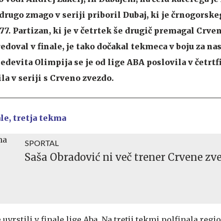
z drugo zmago v seriji priboril Dubaj, ki je črnogors
77. Partizan, ki je v četrtek še drugič premagal Crve
edoval v finale, je tako dočakal tekmeca v boju za na
devita Olimpija se je od lige ABA poslovila v četrtfi
ila v seriji s Crveno zvezdo.
ale, tretja tekma
SPORTAL
Saša Obradović ni več trener Crvene zv
uvrstili v finale lige Aba. Na tretji tekmi polfinala reg