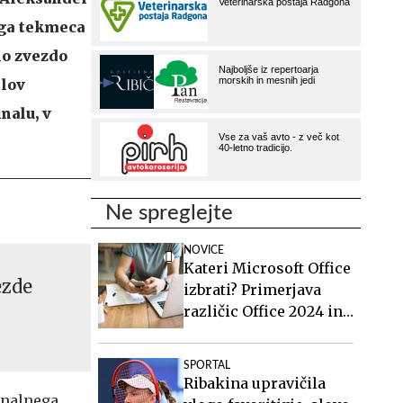
kega tekmeca
no zvezdo
slov
nalu, v
Ne spreglejte
NOVICE
Kateri Microsoft Office
ezde
izbrati? Primerjava
različic Office 2024 in
Office 2021.
SPORTAL
Ribakina upravičila
ionalnega