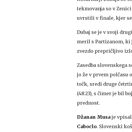
tekmovanja so v Zenici
uvrstili v finale, kjer
Dubaj se je v svoji dru
meril s Partizanom, ki
zvezdo prepričljivo izl
Zasedba slovenskega s
jo že v prvem polčasu o
točk, sredi druge četrt
(48:23), s čimer je bil b
prednost.
Džanan Musa
je vpisal
Caboclo
. Slovenski ko