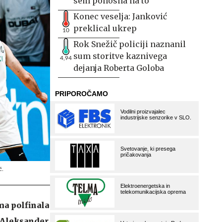
sem ponosna na to
Konec veselja: Janković
preklical ukrep
10
Rok Snežič policiji naznanil
sum storitve kaznivega
4,94
dejanja Roberta Goloba
č.
ma polfinala
e Aleksander