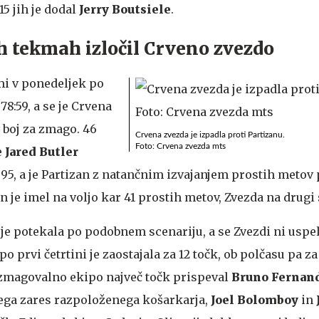
15 jih je dodal
Jerry Boutsiele
.
h tekmah izločil Crveno zvezdo
mi v ponedeljek po
 78:59, a se je Crvena
v boj za zmago. 46
Crvena zvezda je izpadla proti Partizanu.
Foto: Crvena zvezda mts
e
Jared Butler
95, a je Partizan z natančnim izvajanjem prostih metov 
n je imel na voljo kar 41 prostih metov, Zvezda na drugi 
je potekala po podobnem scenariju, a se Zvezdi ni uspel
po prvi četrtini je zaostajala za 12 točk, ob polčasu pa za 
a zmagovalno ekipo največ točk prispeval
Bruno Fernan
nega zares razpoloženega košarkarja,
Joel Bolomboy
in