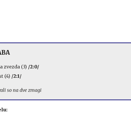
 ABA
a zvezda (3)
/2:0/
t (4)
/2:1/
rali so na dve zmagi
lu: