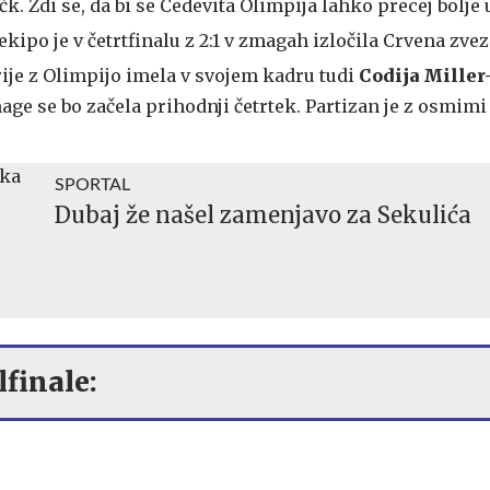
čk. Zdi se, da bi se Cedevita Olimpija lahko precej bolje 
kipo je v četrtfinalu z 2:1 v zmagah izločila Crvena zvezd
rije z Olimpijo imela v svojem kadru tudi
Codija Miller
mage se bo začela prihodnji četrtek. Partizan je z osmimi
SPORTAL
Dubaj že našel zamenjavo za Sekulića
lfinale: