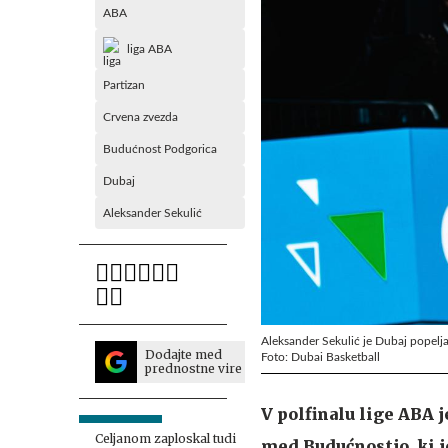
ABA
liga ABA
Partizan
Crvena zvezda
Budućnost Podgorica
Dubaj
Aleksander Sekulić
Aleksander Sekulić je Dubaj popeljal 
Dodajte med
Foto: Dubai Basketball
prednostne vire
V polfinalu lige ABA j
Celjanom zaploskal tudi
med Budućnostjo, ki j