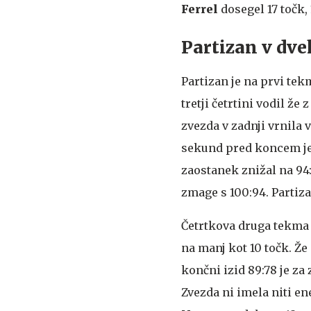
Ferrel
dosegel 17 točk, 
Partizan v dve
Partizan je na prvi tek
tretji četrtini vodil že z
zvezda v zadnji vrnila 
sekund pred koncem j
zaostanek znižal na 94:
zmage s 100:94. Partiza
Četrtkova druga tekma 
na manj kot 10 točk. Že 
končni izid 89:78 je z
Zvezda ni imela niti e