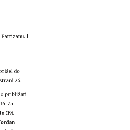
prišel do
strani 26.
o približati
16. Za
do
(19).
Jordan