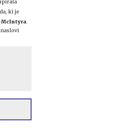
upirala
a, ki je
-McIntyra
.
 naslovi