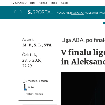
Info in obvestila
Tehnik
TV SPORED
Bizi
Najdi.si
Itis.si
1188
NOGOMET
KOŠARKA
KOLESARSTVO
Avtorji:
Liga ABA, polfinal
M. P.,
Š. L.,
STA
V finalu li
Četrtek,
in Aleksan
28. 5. 2026,
22.29
2 meseca, 1 teden
0,26
Natisni članek