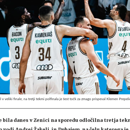
v veliki finale, na tretji tekmi polfinala je šest točk za zmago prispeval Klemen Prepeli
e bila danes v Zenici na sporedu odločilna tretja tek
o vodi Andrej Žakelj, in Dubajem, na čelu katerega j