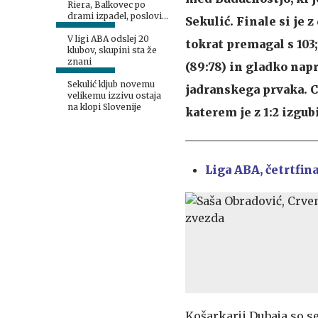
Riera, Balkovec po
drami izpadel, poslovil
Sekulić. Finale si je 
se je tudi Janža
V ligi ABA odslej 20
tokrat premagal s 103;
klubov, skupini sta že
znani
(89:78) in gladko napr
Sekulić kljub novemu
jadranskega prvaka. Ce
velikemu izzivu ostaja
na klopi Slovenije
katerem je z 1:2 izgub
Liga ABA, četrtfin
Košarkarji Dubaja so se 