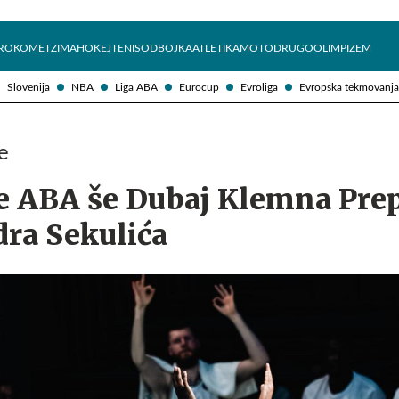
Želite prejemati e-novice?
Uživajmo pametno
ROKOMET
ZIMA
HOKEJ
TENIS
ODBOJKA
ATLETIKA
MOTO
DRUGO
OLIMPIZEM
Slovenija
NBA
Liga ABA
Eurocup
Evroliga
Evropska tekmovanja
e
ge ABA še Dubaj Klemna Prep
dra Sekulića