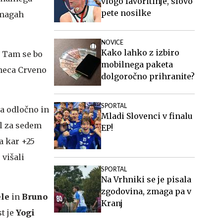
vlogo favoritinje, slovo
pete nosilke
zmagah
NOVICE
Kako lahko z izbiro
. Tam se bo
mobilnega paketa
kmeca Crveno
dolgoročno prihranite?
SPORTAL
a odločno in
Mladi Slovenci v finalu
il za sedem
EP!
a kar +25
 višali
SPORTAL
Na Vrhniki se je pisala
zgodovina, zmaga pa v
le
in
Bruno
Kranj
st je
Yogi