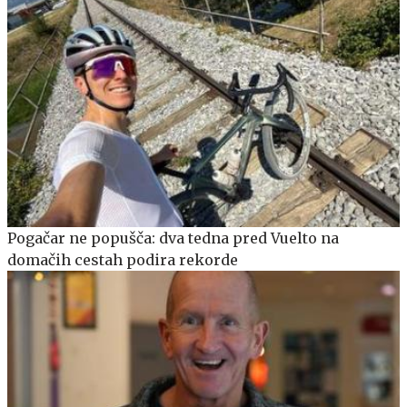
Pogačar ne popušča: dva tedna pred Vuelto na
domačih cestah podira rekorde