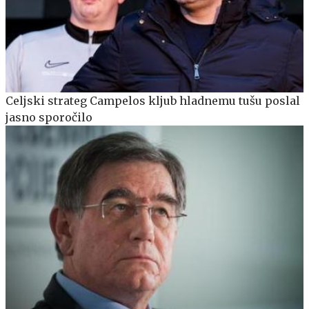
Celjski strateg Campelos kljub hladnemu tušu poslal
jasno sporočilo