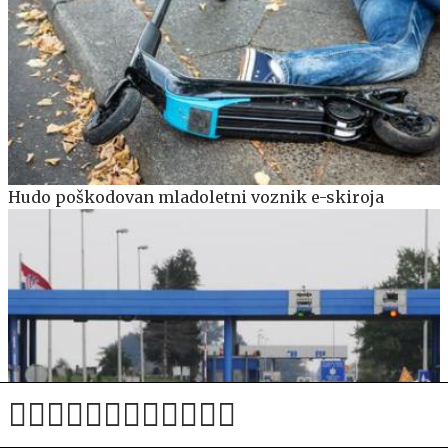
Hudo poškodovan mladoletni voznik e-skiroja