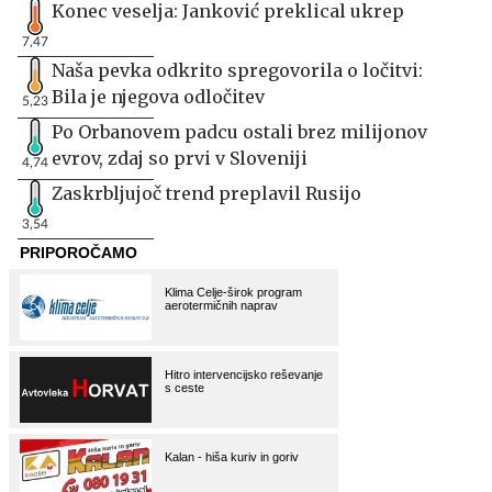
Konec veselja: Janković preklical ukrep
7,47
Naša pevka odkrito spregovorila o ločitvi:
Bila je njegova odločitev
5,23
Po Orbanovem padcu ostali brez milijonov
evrov, zdaj so prvi v Sloveniji
4,74
Zaskrbljujoč trend preplavil Rusijo
3,54