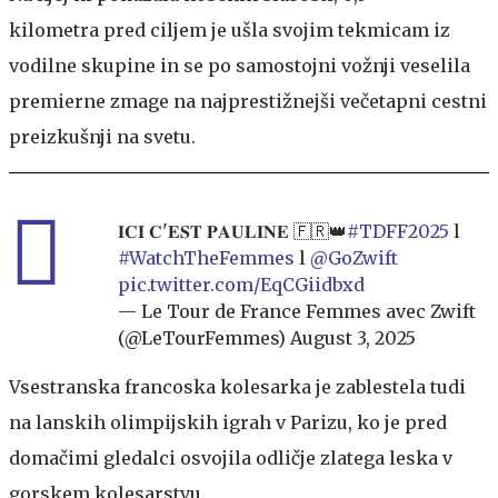
kilometra pred ciljem je ušla svojim tekmicam iz
vodilne skupine in se po samostojni vožnji veselila
premierne zmage na najprestižnejši večetapni cestni
preizkušnji na svetu.
𝐈𝐂𝐈 𝐂'𝐄𝐒𝐓 𝐏𝐀𝐔𝐋𝐈𝐍𝐄 🇫🇷👑
#TDFF2025
l
#WatchTheFemmes
l
@GoZwift
pic.twitter.com/EqCGiidbxd
— Le Tour de France Femmes avec Zwift
(@LeTourFemmes)
August 3, 2025
Vsestranska francoska kolesarka je zablestela tudi
na lanskih olimpijskih igrah v Parizu, ko je pred
domačimi gledalci osvojila odličje zlatega leska v
gorskem kolesarstvu.