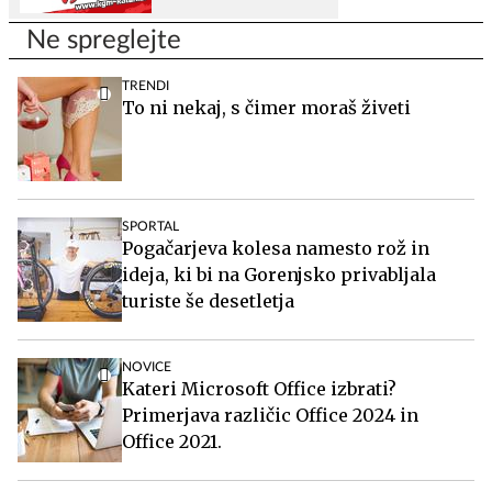
Ne spreglejte
TRENDI
To ni nekaj, s čimer moraš živeti
SPORTAL
Pogačarjeva kolesa namesto rož in
ideja, ki bi na Gorenjsko privabljala
turiste še desetletja
NOVICE
Kateri Microsoft Office izbrati?
Primerjava različic Office 2024 in
Office 2021.