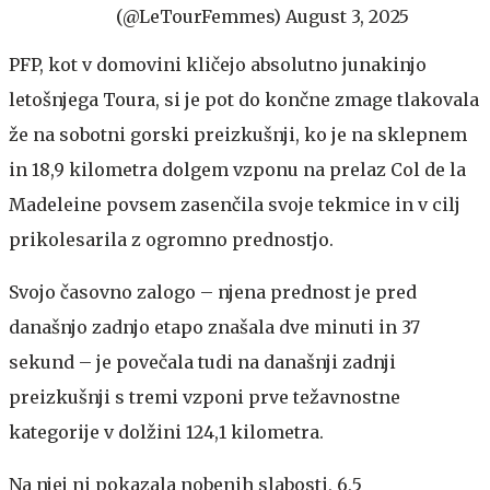
(@LeTourFemmes)
August 3, 2025
PFP, kot v domovini kličejo absolutno junakinjo
letošnjega Toura, si je pot do končne zmage tlakovala
že na sobotni gorski preizkušnji, ko je na sklepnem
in 18,9 kilometra dolgem vzponu na prelaz Col de la
Madeleine povsem zasenčila svoje tekmice in v cilj
prikolesarila z ogromno prednostjo.
Svojo časovno zalogo – njena prednost je pred
današnjo zadnjo etapo znašala dve minuti in 37
sekund – je povečala tudi na današnji zadnji
preizkušnji s tremi vzponi prve težavnostne
kategorije v dolžini 124,1 kilometra.
Na njej ni pokazala nobenih slabosti, 6,5