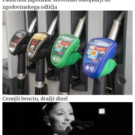
zgodovinskega odličja
Cenejši bencin, dražji dizel