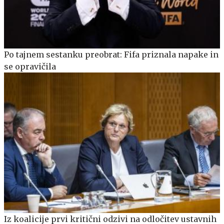
Po tajnem sestanku preobrat: Fifa priznala napake in
se opravičila
Iz koalicije prvi kritični odzivi na odločitev ustavnih