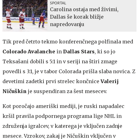
SPORTAL
Carolina ostaja med živimi,
Dallas še korak bližje
napredovanju
Tik pred četrto tekmo konferenčnega polfinala med
Colorado Avalanche
in
Dallas Stars
, ki so jo
Teksašani dobili s 5:1 in v seriji na štiri zmage
povedli s 3:1, je v tabor Colorada prišla slaba novica. Z
devetimi zadetki prvi strelec končnice
Valerij
Ničuškin
je suspendiran za šest mesecev.
Kot poročajo ameriški mediji, je ruski napadalec
kršil pravila podpornega programa lige NHL in
združenja igralcev, v katerega je vključen zadnje
mesece. Vzrokov, zakaj je Ničuškin vključen v