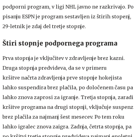
podporni program, v ligi NHL javno ne razkrivajo. Po
pisanju ESPN je program sestavljen iz štirih stopenj,
29-letnik je zdaj del tretje stopnje.
Štiri stopnje podpornega programa
Prva stopnja je vključitev v zdravljenje brez kazni.
Druga stopnja predvideva, da se v primeru
kršitve načrta zdravljenja prve stopnje hokejista
lahko suspendira brez plačila, po določenem času pa
lahko znova zaprosi za igranje. Tretja stopnja, zaradi
kršitve programa na drugi stopnji, vključuje suspenz
brez plačila za najmanj šest mesecev. Po tem roku
lahko igralec znova zaigra. Zadnja, četrta stopnja, pa
po kršitvi tretje stopnje predvideva najmanj enoletni