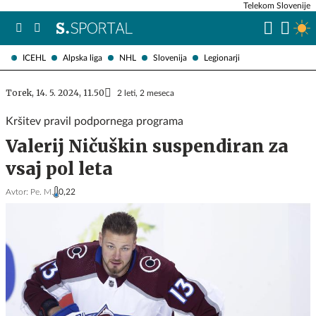
Telekom Slovenije
ICEHL
Alpska liga
NHL
Slovenija
Legionarji
Torek, 14. 5. 2024, 11.50
2 leti, 2 meseca
Kršitev pravil podpornega programa
Valerij Ničuškin suspendiran za
vsaj pol leta
Avtor:
Pe. M.
0,22