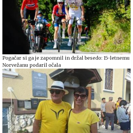
Pogačar si ga je zapomnil in držal besedo: 15-letnemu
Norvežanu podaril očala