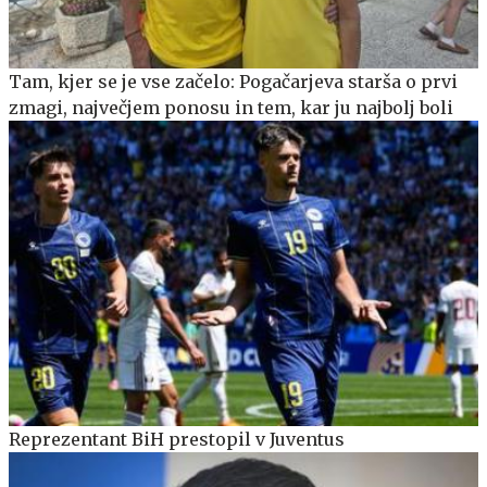
Tam, kjer se je vse začelo: Pogačarjeva starša o prvi
zmagi, največjem ponosu in tem, kar ju najbolj boli
Reprezentant BiH prestopil v Juventus