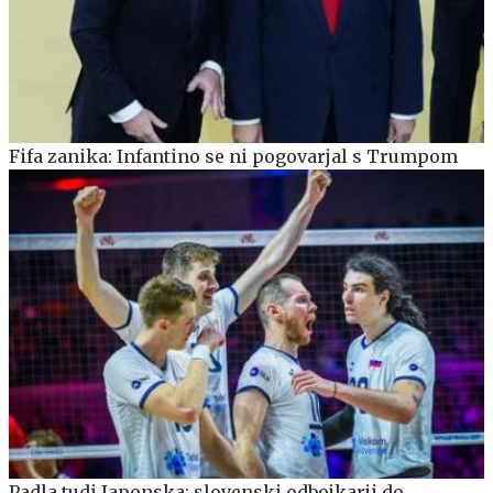
Fifa zanika: Infantino se ni pogovarjal s Trumpom
Padla tudi Japonska: slovenski odbojkarji do