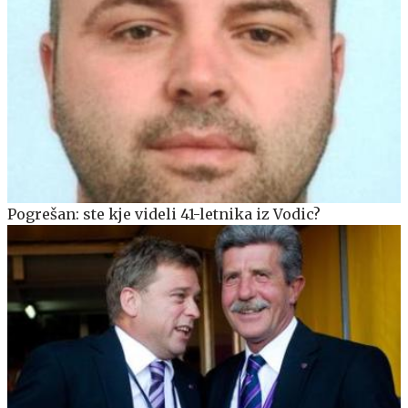
Pogrešan: ste kje videli 41-letnika iz Vodic?