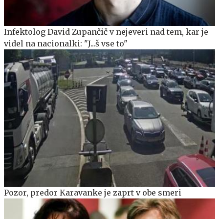
Infektolog David Zupančič v nejeveri nad tem, kar je
videl na nacionalki: "J...š vse to"
Pozor, predor Karavanke je zaprt v obe smeri