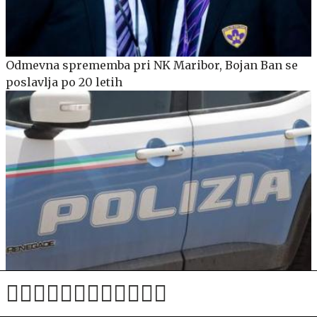
Odmevna sprememba pri NK Maribor, Bojan Ban se
poslavlja po 20 letih
V jezeru našli truplo moža italijanske ministrice