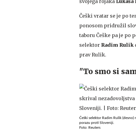
svojega rojaka
Lukaša
Češki vratar se je po t
ponosom pridružil slove
taboru Češke pa je po 
selektor
Radim Rulik
d
prav Rulik.
"To smo si sam
Češki selektor Radim Rulik (desno) n
porazu proti Sloveniji.
Foto: Reuters