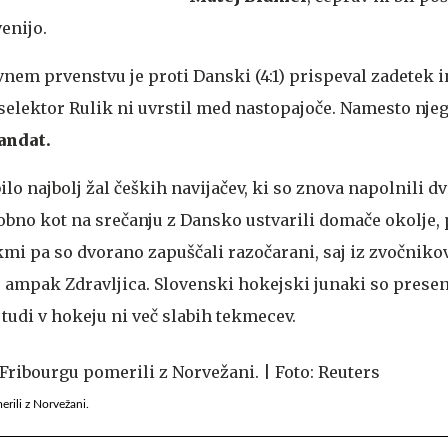
enijo.
nem prvenstvu je proti Danski (4:1) prispeval zadetek i
selektor Rulik ni uvrstil med nastopajoče. Namesto njeg
andat.
lo najbolj žal čeških navijačev, ki so znova napolnili d
bno kot na srečanju z Dansko ustvarili domače okolje,
kmi pa so dvorano zapuščali razočarani, saj iz zvočniko
ampak Zdravljica. Slovenski hokejski junaki so presen
 tudi v hokeju ni več slabih tekmecev.
erili z Norvežani.