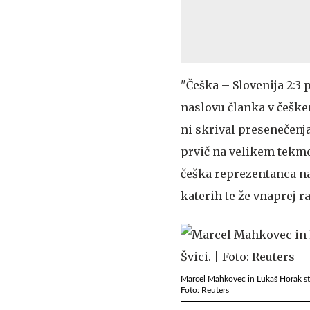
"Češka – Slovenija 2:3 p
naslovu članka v češke
ni skrival presenečenja
prvič na velikem tekmov
češka reprezentanca na
katerih te že vnaprej ra
Marcel Mahkovec in Lukaš Horak sta
Foto: Reuters