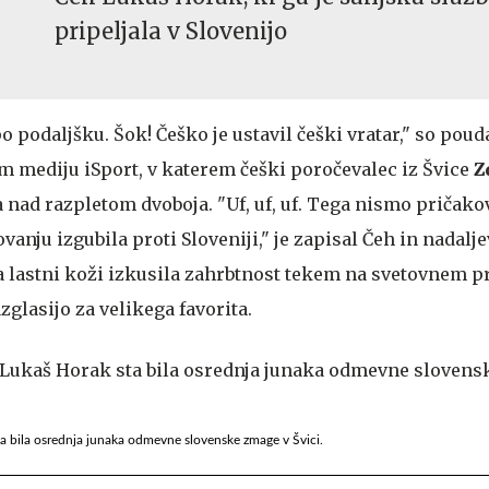
pripeljala v Slovenijo
o podaljšku. Šok! Češko je ustavil češki vratar," so pouda
m mediju iSport, v katerem češki poročevalec iz Švice
Z
 nad razpletom dvoboja. "Uf, uf, uf. Tega nismo pričakov
anju izgubila proti Sloveniji," je zapisal Čeh in nadaljev
 lastni koži izkusila zahrbtnost tekem na svetovnem p
zglasijo za velikega favorita.
 bila osrednja junaka odmevne slovenske zmage v Švici.