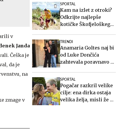
SPORTAL
Kam na izlet z otroki?
Odkrijte najlepše
kotičke Škofjeloškega
hribovja.
rili v
TRENDI
denek Janda
Anamaria Goltes naj bi
od Luke Dončića
ali. Češka je
zahtevala poravnavo v
al, da je
višini slabih 44
rvenstvu, na
milijonov evrov
SPORTAL
Pogačar razkril velike
cilje: ena dirka ostaja
velika želja, misli že na
OI 2028