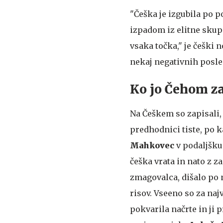
"Češka je izgubila po po
izpadom iz elitne skupin
vsaka točka," je češki 
nekaj negativnih posle
Ko jo Čehom z
Na Češkem so zapisali, d
predhodnici tiste, po k
Mahkovec
v podaljšku
češka vrata in nato z z
zmagovalca, dišalo po 
risov. Vseeno so za najv
pokvarila načrte in ji 