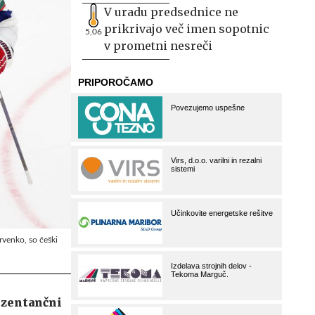
V uradu predsednice ne
prikrivajo več imen sopotnic
5,06
v prometni nesreči
rvenko, so češki
ezentančni