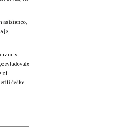
n asistenco,
a je
vorano v
 prevladovale
v ni
etili češke