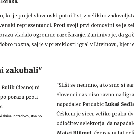
 Horaka
.
em, ko je prejel slovenski potni list, z velikim zadovoljs
nski reprezentanci. Proti svoji prvi domovini se je zel
porazu vladalo ogromno razočaranje. Zanimivo je, da ga 
obro pozna, saj je v preteklosti igral v Litvinovu, kjer je
i zakuhali"
"Sliši se neumno, a to smo si sa
Slovenci nas niso ravno nadigrali
napadalec Pardubic
Lukaš Sedl
Češkem je sicer veliko prahu dv
i skrival nezadovoljstva po
odločitev selektorja, da napada
Matej Blümel
, čeprav ni bil p