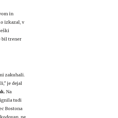
tvom in
o izkazal, v
češki
 bil trener
mi zakuhali.
," je dejal
ak.
Na
ignila tudi
lec Bostona
oškodovan, ne