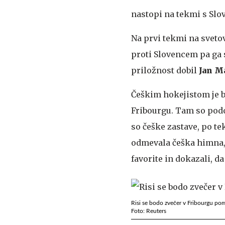
nastopi na tekmi s Slov
Na prvi tekmi na svetov
proti Slovencem pa ga 
priložnost dobil
Jan M
Češkim hokejistom je bi
Fribourgu. Tam so podo
so češke zastave, po te
odmevala češka himna, 
favorite in dokazali, da
Risi se bodo zvečer v Fribourgu pom
Foto: Reuters