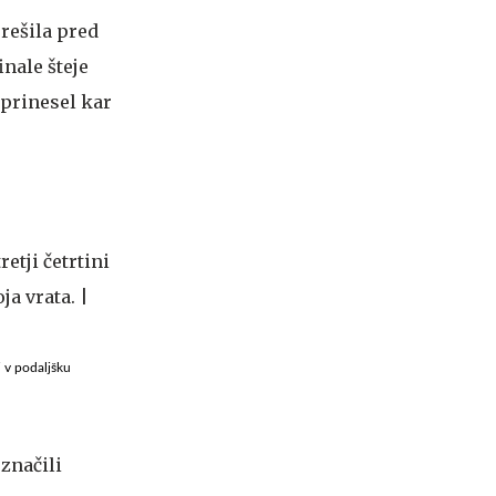
 rešila pred
inale šteje
 prinesel kar
di v podaljšku
označili