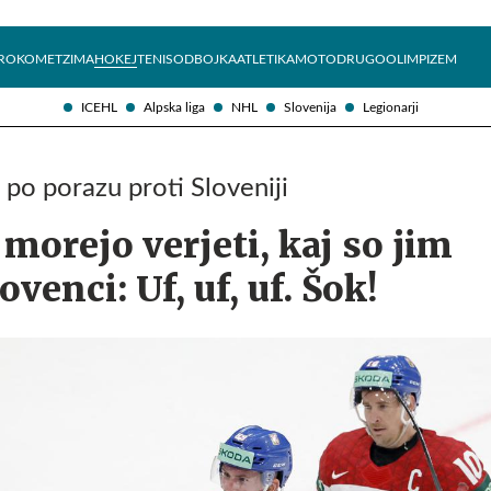
Želite prejemati e-novice?
Uživajmo pametno
ROKOMET
ZIMA
HOKEJ
TENIS
ODBOJKA
ATLETIKA
MOTO
DRUGO
OLIMPIZEM
ICEHL
Alpska liga
NHL
Slovenija
Legionarji
po porazu proti Sloveniji
 morejo verjeti, kaj so jim
ovenci: Uf, uf, uf. Šok!