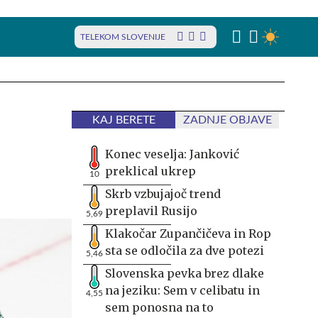
TELEKOM SLOVENIJE
KAJ BERETE
ZADNJE OBJAVE
Konec veselja: Janković
preklical ukrep
10
Skrb vzbujajoč trend
preplavil Rusijo
5,69
Klakočar Zupančičeva in Rop
sta se odločila za dve potezi
5,46
Slovenska pevka brez dlake
na jeziku: Sem v celibatu in
4,55
sem ponosna na to