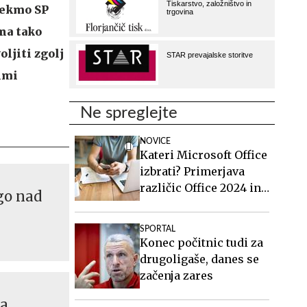
 tekmo SP
 na tako
oljiti zgolj
kimi
Ne spreglejte
NOVICE
Kateri Microsoft Office
izbrati? Primerjava
različic Office 2024 in
go nad
Office 2021.
SPORTAL
Konec počitnic tudi za
drugoligaše, danes se
začenja zares
ba