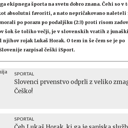
ega ekipnega športa na svetu dobro znana. Čehi so v
kot absolutni favoriti, a nato nepričakovano naleteli
 morali po porazu po podaljšku (2:3) proti risom zadov
hov šok še toliko večji, je v slovenskih vratih z junaš
 njihov rojak Lukaš Horak. O tem in še čem se je po
lovenije razpisal češki iSport.
SPORTAL
Slovenci prvenstvo odprli z veliko zma
Češko!
SPORTAL
Čeh Lukaš Horak, ki ga je sanjska služ