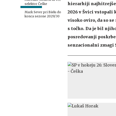
hierarhiji najhitrejš
selektor Češke
2026 v Švici vstopali 
Mark Sever pri Bielu do
konca sezone 2029/30
visoko oviro, da so se
s točko. Da je bil nji
posredovanji poskrbel
senzacionalni zmagi S