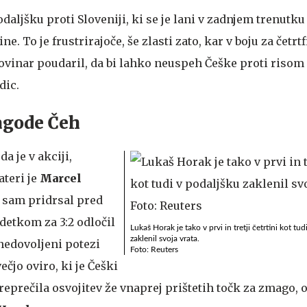
daljšku proti Sloveniji, ki se je lani v zadnjem trenutku
e. To je frustrirajoče, še zlasti zato, kar v boju za četrtf
novinar poudaril, da bi lahko neuspeh Češke proti risom
dic.
agode Čeh
a je v akciji,
ateri je
Marcel
 sam pridrsal pred
adetkom za 3:2 odločil
Lukaš Horak je tako v prvi in tretji četrtini kot tu
zaklenil svoja vrata.
nedovoljeni potezi
Foto: Reuters
ečjo oviro, ki je Češki
preprečila osvojitev že vnaprej prištetih točk za zmago, 