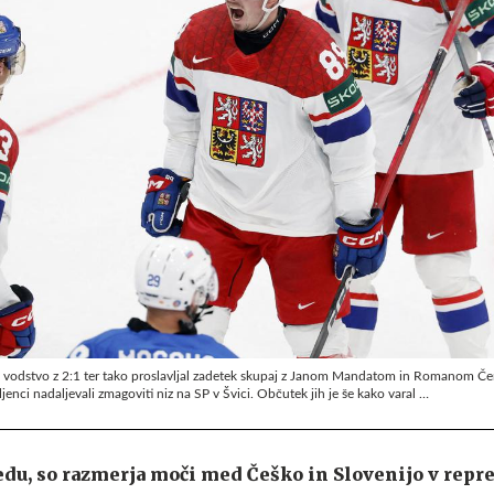
v vodstvo z 2:1 ter tako proslavljal zadetek skupaj z Janom Mandatom in Romanom Če
bljenci nadaljevali zmagoviti niz na SP v Švici. Občutek jih je še kako varal …
edu, so razmerja moči med Češko in Slovenijo v repr