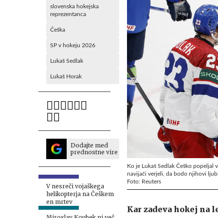
slovenska hokejska
reprezentanca
Češka
SP v hokeju 2026
Lukaš Sedlak
Lukaš Horak
Dodajte med
prednostne vire
Ko je Lukaš Sedlak Češko popeljal 
navijači verjeli, da bodo njihovi lju
Foto: Reuters
V nesreči vojaškega
helikopterja na Češkem
en mrtev
Kar zadeva hokej na l
Miroslav Koubek ni več