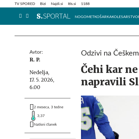
Info in obvestila
Tehnik
TV SPORED
Bizi
Najdi.si
Itis.si
1188
NOGOMET
KOŠARKA
KOLESARSTVO
Avtor:
Odzivi na Češkem 
R. P.
Čehi kar ne
Nedelja,
napravili Sl
17. 5. 2026,
6.00
2 meseca, 3 tedne
3,37
Natisni članek