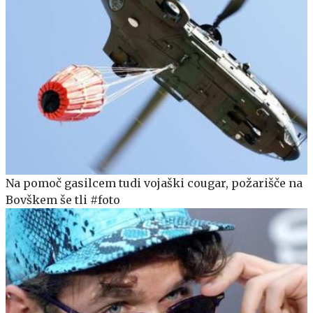
Na pomoč gasilcem tudi vojaški cougar, požarišče na
Bovškem še tli #foto