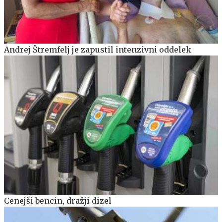
Andrej Štremfelj je zapustil intenzivni oddelek
Cenejši bencin, dražji dizel