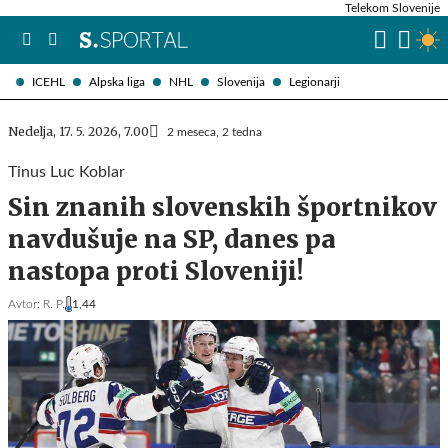
Telekom Slovenije
ICEHL
Alpska liga
NHL
Slovenija
Legionarji
Nedelja, 17. 5. 2026, 7.00
2 meseca, 2 tedna
Tinus Luc Koblar
Sin znanih slovenskih športnikov
navdušuje na SP, danes pa
nastopa proti Sloveniji!
Avtor:
R. P.
1,44