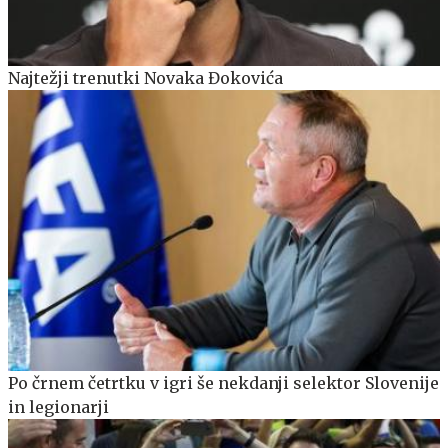
Najtežji trenutki Novaka Đokovića
Po črnem četrtku v igri še nekdanji selektor Slovenije
in legionarji