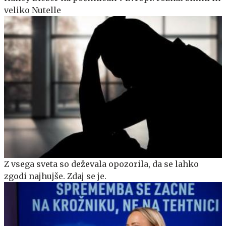
veliko Nutelle
Z vsega sveta so deževala opozorila, da se lahko
zgodi najhujše. Zdaj se je.