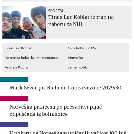
SPORTAL
Tinus Luc Koblar izbran na
naboru za NHL
Tinus Luc Koblar
SP v hokeju 2026
slovenska hokejska reprezentanca
Norveška
Andreja Koblar
Jernej Koblar
Mark Sever pri Bielu do konca sezone 2029/30
Norveška princesa po presaditvi pljuč
odpuščena iz bolnišnice
V požaru na Norveškem uničenih več kot 100 hiš