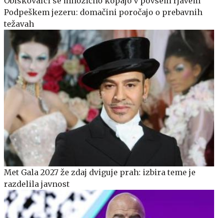
Obiskovalci se množično kopajo v povsem rjavem
Podpeškem jezeru: domačini poročajo o prebavnih
težavah
Met Gala 2027 že zdaj dviguje prah: izbira teme je
razdelila javnost