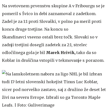
Na svetovnem prvenstvu skupine A v Fribourgu se je
pomeril s Švico in debi zaznamoval z zadetkom.
Zadel je za 1:1 proti Slovaški, v polno pa meril proti
koncu druge tretjine. Na koncu so
Skandinavci vseeno ostali brez točk. Slovaki so v
zadnji tretjini dosegli zadetek za 2:1, strelec
odločilnega gola je bil
Marek Hrivik,
tako da so
Koblar in druščina vstopili v tekmovanje s porazom.