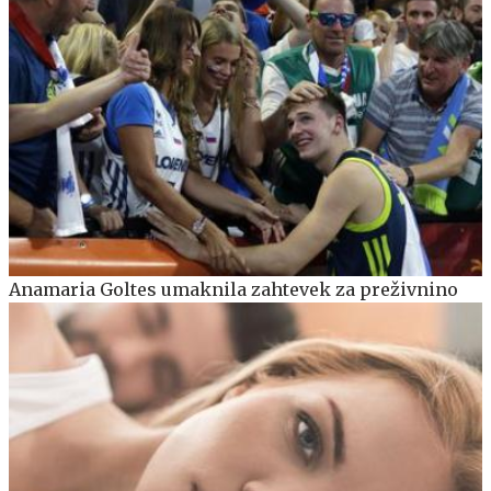
Anamaria Goltes umaknila zahtevek za preživnino