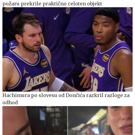
požaru prekrile praktično celoten objekt
Hachimura po slovesu od Dončića razkril razloge za
odhod