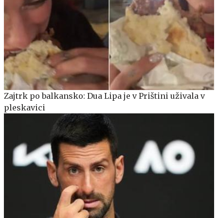
Zajtrk po balkansko: Dua Lipa je v Prištini uživala v
pleskavici