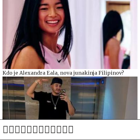
Kdo je Alexandra Eala, nova junakinja Filipinov?