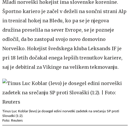
Mladi norveški hokejist ima slovenske korenine.
Športno kariero je začel v deželi na sončni strani Alp
in treniral hokej na Bledu, ko pa se je njegova
družina preselila na sever Evrope, se je pozneje
odločil, da bo zastopal svojo novo domovino
Norveško. Hokejist švedskega kluba Leksands IF je
pri 18 letih dočakal enega lepših trenutkov kariere,
saj je debitiral za Vikinge na velikem tekmovanju.
Tinus Luc Koblar (levo) je dosegel edini norveški zadetek na srečanju SP proti
Slovaški (1:2).
Foto: Reuters