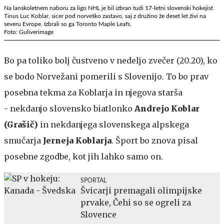
Na lanskoletnem naboru za ligo NHL je bil izbran tudi 17-letni slovenski hokejist
Tinus Luc Koblar, sicer pod norveško zastavo, saj z družino že deset let živi na
severu Evrope. Izbrali so ga Toronto Maple Leafs.
Foto: Guliverimage
Bo pa toliko bolj čustveno v nedeljo zvečer (20.20), ko
se bodo Norvežani pomerili s Slovenijo. To bo prav
posebna tekma za Koblarja in njegova starša
- nekdanjo slovensko biatlonko
Andrejo Koblar
(Grašič)
in nekdanjega slovenskega alpskega
smučarja
Jerneja Koblarja
. Šport bo znova pisal
posebne zgodbe, kot jih lahko samo on.
SPORTAL
Švicarji premagali olimpijske
prvake, Čehi so se ogreli za
Slovence