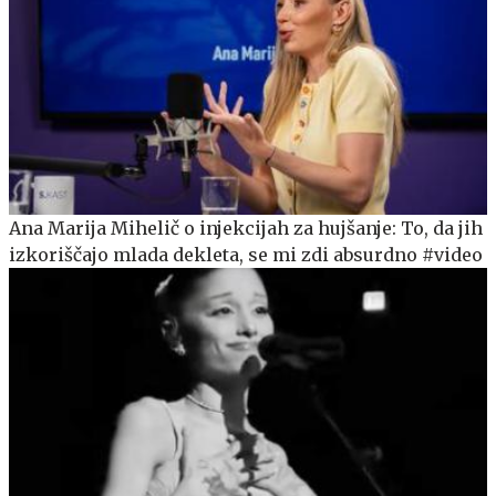
Ana Marija Mihelič o injekcijah za hujšanje: To, da jih
izkoriščajo mlada dekleta, se mi zdi absurdno #video