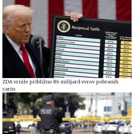
ZDA vrnile približno 86 milijard evrov pobranih
carin