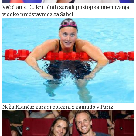
Več članic EU kritičnih zaradi postopka imenovanja
visoke predstavnice za Sahel
Neža Klančar zaradi bolezni z zamudo v Pariz