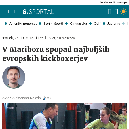
Telekom Slovenije
Ameriški nogomet
Borilni športi
Gimnastika
Golf
Jadranje
K
Torek, 25. 10. 2016, 11.55
8 let, 10 mesecev
V Mariboru spopad najboljših
evropskih kickboxerjev
Avtor:
Aleksander Kolednik
0,08