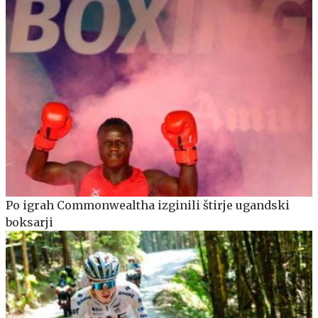
Po igrah Commonwealtha izginili štirje ugandski
boksarji