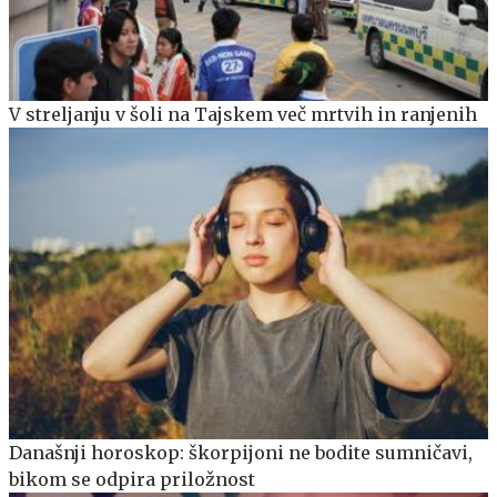
V streljanju v šoli na Tajskem več mrtvih in ranjenih
Današnji horoskop: škorpijoni ne bodite sumničavi,
bikom se odpira priložnost