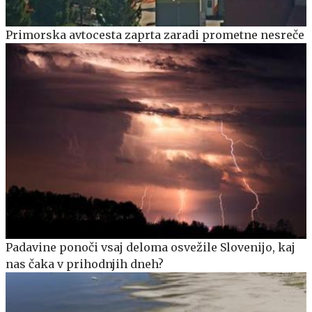
Primorska avtocesta zaprta zaradi prometne nesreče
Padavine ponoči vsaj deloma osvežile Slovenijo, kaj
nas čaka v prihodnjih dneh?