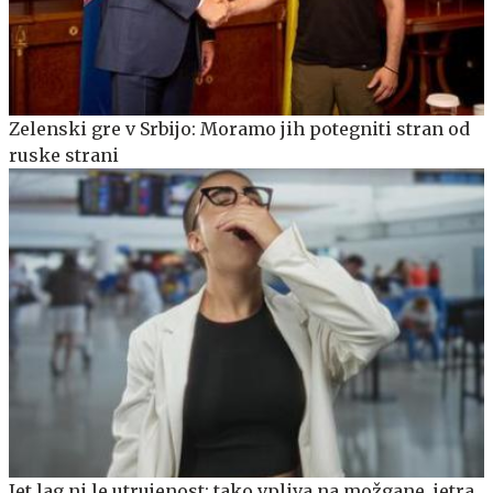
Zelenski gre v Srbijo: Moramo jih potegniti stran od
ruske strani
Jet lag ni le utrujenost: tako vpliva na možgane, jetra