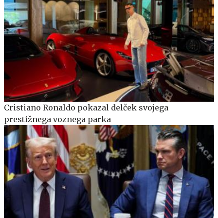
Cristiano Ronaldo pokazal delček svojega
prestižnega voznega parka