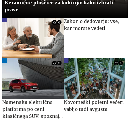
Keramične ploščice za kuhinjo: kako izbrati
prave
Zakon o dedovanju: vse,
kar morate vedeti
Namenska električna
Novomeški poletni večeri
platforma po ceni
vabijo tudi avgusta
klasičnega SUV: spoznajte
MG S5 EV