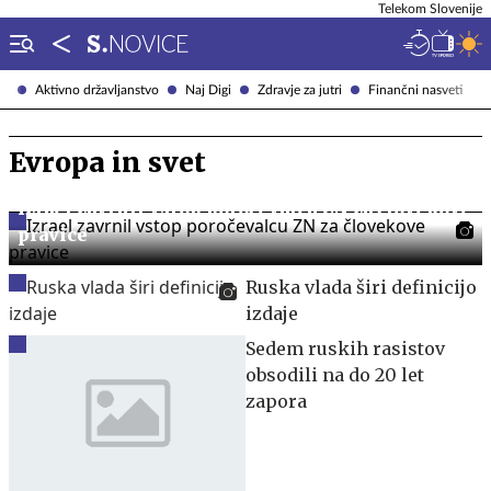
Telekom Slovenije
Aktivno državljanstvo
Naj Digi
Zdravje za jutri
Finančni nasveti
Evropa in svet
Izrael zavrnil vstop poročevalcu ZN za človekove
pravice
Ruska vlada širi definicijo
izdaje
Sedem ruskih rasistov
obsodili na do 20 let
zapora