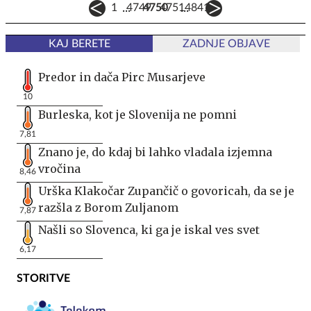
...
...
1
4749
4750
4751
4841
KAJ BERETE
ZADNJE OBJAVE
Predor in dača Pirc Musarjeve
10
Burleska, kot je Slovenija ne pomni
7,81
Znano je, do kdaj bi lahko vladala izjemna
vročina
8,46
Urška Klakočar Zupančič o govoricah, da se je
razšla z Borom Zuljanom
7,87
Našli so Slovenca, ki ga je iskal ves svet
6,17
STORITVE