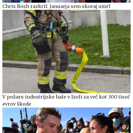
Chris Bosh razkril: Januarja sem skoraj umrl
V požaru industrijske hale v Izoli za več kot 300 tisoč
evrov škode