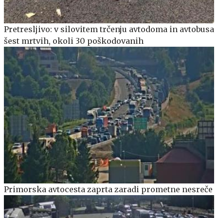
Pretresljivo: v silovitem trčenju avtodoma in avtobusa
šest mrtvih, okoli 30 poškodovanih
Primorska avtocesta zaprta zaradi prometne nesreče