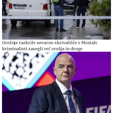
Grožnje razkrile nevarno skrivališče v Mostah:
kriminalisti zasegli več orožja in droge