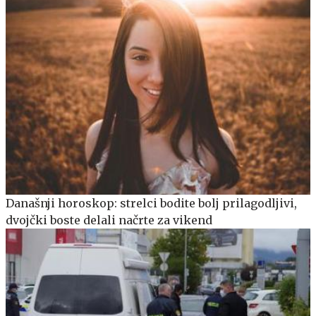
Današnji horoskop: strelci bodite bolj prilagodljivi,
dvojčki boste delali načrte za vikend