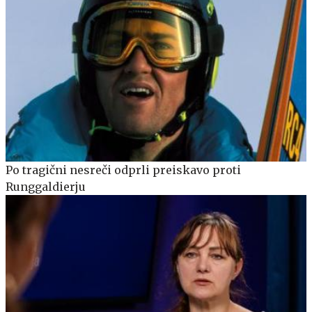
Po tragični nesreči odprli preiskavo proti
Runggaldierju