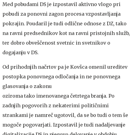
Med pobudami DS je izpostavil aktivno vlogo pri
pobudi za ponovni zagon procesa vzpostavljanja
pokrajin. Poudaril je tudi odlične odnose z DZ, tako
na ravni predsednikov kot na ravni pristojnih služb,
ter dobro obveščenost svetnic in svetnikov o
dogajanju v DS.
Od prihodnjih načrtov pa je Kovšca omenil ureditev
postopka ponovnega odločanja in ne ponovnega
glasovanja o zakonu
oziroma tako imenovanega četrtega branja. Po
zadnjih pogovorih z nekaterimi političnimi
strankami je namreč ugotovil, da se bo tudi o tem še
mogoče pogovarjati. Izpostavil je tudi nadaljevanje
digitalizacije DS in njegovo delovanje v obdobju