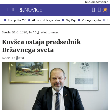
Telekom Slovenije
Energetika 2.0
Aktivno državljanstvo
Naj Digi
Zdravje za jutri
Fi
Sreda, 10. 6. 2020, 14.46
6 let, 1 mesec
Kovšca ostaja predsednik
Državnega sveta
Avtor:
D.K.
0,23