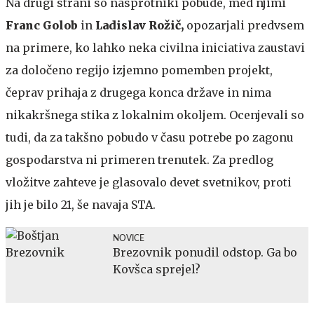
Na drugi strani so nasprotniki pobude, med njimi
Franc Golob
in
Ladislav Rožič,
opozarjali predvsem
na primere, ko lahko neka civilna iniciativa zaustavi
za določeno regijo izjemno pomemben projekt,
čeprav prihaja z drugega konca države in nima
nikakršnega stika z lokalnim okoljem. Ocenjevali so
tudi, da za takšno pobudo v času potrebe po zagonu
gospodarstva ni primeren trenutek. Za predlog
vložitve zahteve je glasovalo devet svetnikov, proti
jih je bilo 21, še navaja STA.
NOVICE
Brezovnik ponudil odstop. Ga bo
Kovšca sprejel?