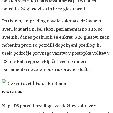
pobudo svetnika
Ladislava Rožiča
je DS danes
potrdil s 24 glasovi za in brez glasu proti.
Po tistem, ko predlog novele zakona o državnem
svetu januarja ni šel skozi parlamentarno sito, so
svetniki danes poskusili še enkrat. S 26 glasovi za in
nobenim proti so potrdili dopolnjeni predlog, ki
ureja področje pravnega varstva v postopku volitev v
DS in v katerega so vključili večino mnenj
parlamentarne zakonodajno-pravne službe.
Foto: Bor Slana
Ni pa DS potrdil predloga za vložitev zahteve za