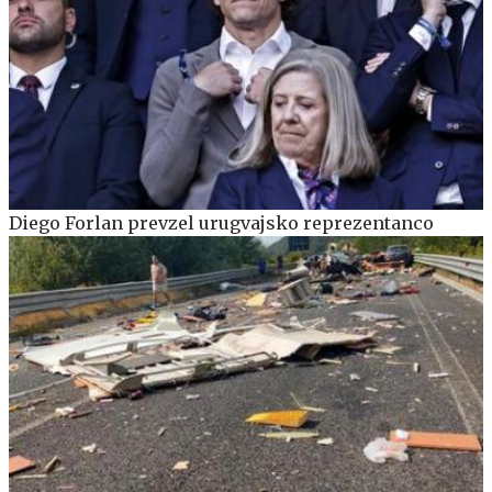
Diego Forlan prevzel urugvajsko reprezentanco