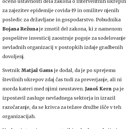
oceno ustavnosti dela zakona o interventnih ukrepih
za zajezitev epidemije covida-19 in omilitev njenih
posledic za državljane in gospodarstvo. Pobudnika
Bojana Režuna
je zmotil del zakona, ki z namenom
pospešitve investicij zaostruje pogoje za sodelovanje
nevladnih organizacij v postopkih izdaje gradbenih
dovoljenj.
Svetnik
Matjaž Gams
je dodal, da je po sprejemu
številnih ukrepov zdaj čas tudi za preverjanje, ali ni
morda kateri med njimi neustaven.
Janoš Kern
pa je
izpostavil zasluge nevladnega sektorja in izrazil
razočaranje, da se krivca za težave družbe išče v teh
organizacijah.