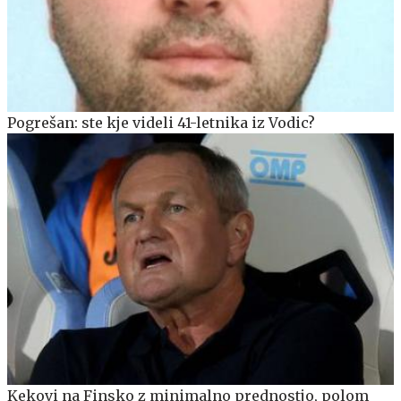
Pogrešan: ste kje videli 41-letnika iz Vodic?
Kekovi na Finsko z minimalno prednostjo, polom