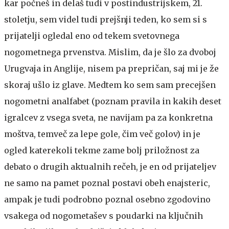
kar počneš in delaš tudi v postindustrijskem, 21.
stoletju, sem videl tudi prejšnji teden, ko sem si s
prijatelji ogledal eno od tekem svetovnega
nogometnega prvenstva. Mislim, da je šlo za dvoboj
Urugvaja in Anglije, nisem pa prepričan, saj mi je že
skoraj ušlo iz glave. Medtem ko sem sam precejšen
nogometni analfabet (poznam pravila in kakih deset
igralcev z vsega sveta, ne navijam pa za konkretna
moštva, temveč za lepe gole, čim več golov) in je
ogled katerekoli tekme zame bolj priložnost za
debato o drugih aktualnih rečeh, je en od prijateljev
ne samo na pamet poznal postavi obeh enajsteric,
ampak je tudi podrobno poznal osebno zgodovino
vsakega od nogometašev s poudarki na ključnih