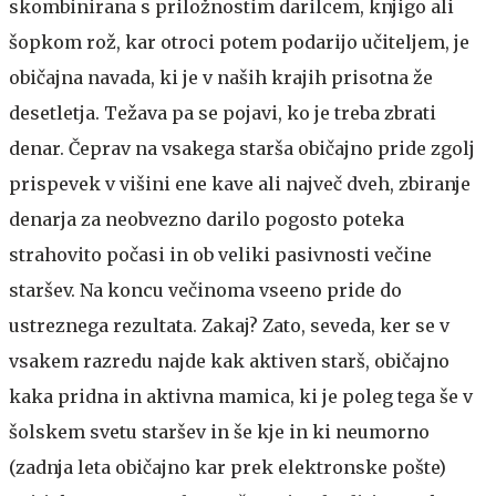
skombinirana s priložnostim darilcem, knjigo ali
šopkom rož, kar otroci potem podarijo učiteljem, je
običajna navada, ki je v naših krajih prisotna že
desetletja. Težava pa se pojavi, ko je treba zbrati
denar. Čeprav na vsakega starša običajno pride zgolj
prispevek v višini ene kave ali največ dveh, zbiranje
denarja za neobvezno darilo pogosto poteka
strahovito počasi in ob veliki pasivnosti večine
staršev. Na koncu večinoma vseeno pride do
ustreznega rezultata. Zakaj? Zato, seveda, ker se v
vsakem razredu najde kak aktiven starš, običajno
kaka pridna in aktivna mamica, ki je poleg tega še v
šolskem svetu staršev in še kje in ki neumorno
(zadnja leta običajno kar prek elektronske pošte)