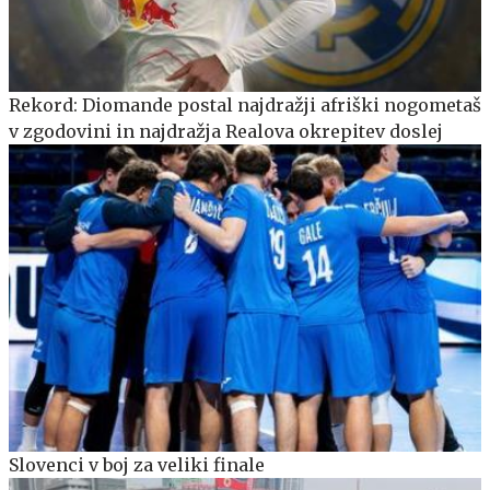
Rekord: Diomande postal najdražji afriški nogometaš
v zgodovini in najdražja Realova okrepitev doslej
Slovenci v boj za veliki finale