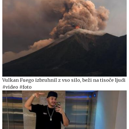
Vulkan Fuego izbruhnil z vso silo, beži na tisoče ljudi
#video #foto