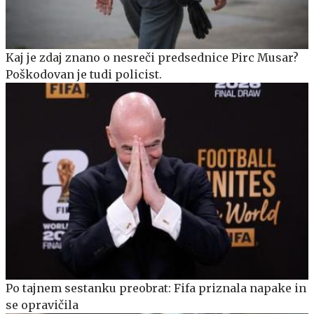
Kaj je zdaj znano o nesreči predsednice Pirc Musar?
Poškodovan je tudi policist.
Po tajnem sestanku preobrat: Fifa priznala napake in
se opravičila