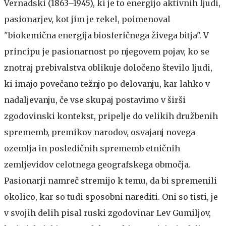
Vernadski (1863–1945), ki je to energijo aktivnih ljudi,
pasionarjev, kot jim je rekel, poimenoval
"biokemična energija biosferičnega živega bitja". V
principu je pasionarnost po njegovem pojav, ko se
znotraj prebivalstva oblikuje določeno število ljudi,
ki imajo povečano težnjo po delovanju, kar lahko v
nadaljevanju, če vse skupaj postavimo v širši
zgodovinski kontekst, pripelje do velikih družbenih
sprememb, premikov narodov, osvajanj novega
ozemlja in posledičnih sprememb etničnih
zemljevidov celotnega geografskega območja.
Pasionarji namreč stremijo k temu, da bi spremenili
okolico, kar so tudi sposobni narediti. Oni so tisti, je
v svojih delih pisal ruski zgodovinar Lev Gumiljov,