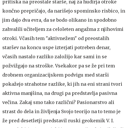
pritiska na preostale starše, naj za hudirja otroke
končno prepričajo, da narišejo spominsko risbico, in
jim dajo dva evra, da se bodo olikano in spodobno
zahvalili učiteljem za celoleten angažma z njihovimi
otroki. Včasih tem "aktivnežem" od preostalih
staršev na koncu uspe izterjati potreben denar,
včasih nastalo razliko založijo kar sami in se
požvižgajo na stroške. Vsekakor pa se že pri tem
drobnem organizacijskem podvigu med starši
pokažejo strahotne razlike, ki jih na eni strani tvori
aktivna manjšina, na drugi pa predstavlja pasivna
večina. Zakaj smo tako različni?
Pasionarstvo ali
strast do dela in življenja
Svojo teorijo na to temo je
že pred desetletji predstavil ruski geokemik V. I.