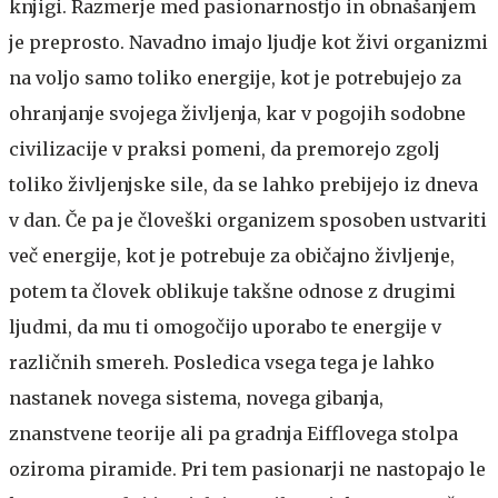
knjigi. Razmerje med pasionarnostjo in obnašanjem
je preprosto. Navadno imajo ljudje kot živi organizmi
na voljo samo toliko energije, kot je potrebujejo za
ohranjanje svojega življenja, kar v pogojih sodobne
civilizacije v praksi pomeni, da premorejo zgolj
toliko življenjske sile, da se lahko prebijejo iz dneva
v dan. Če pa je človeški organizem sposoben ustvariti
več energije, kot je potrebuje za običajno življenje,
potem ta človek oblikuje takšne odnose z drugimi
ljudmi, da mu ti omogočijo uporabo te energije v
različnih smereh. Posledica vsega tega je lahko
nastanek novega sistema, novega gibanja,
znanstvene teorije ali pa gradnja Eifflovega stolpa
oziroma piramide. Pri tem pasionarji ne nastopajo le