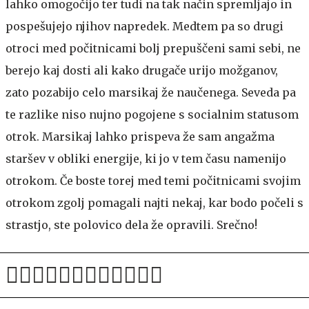
lahko omogočijo ter tudi na tak način spremljajo in
pospešujejo njihov napredek. Medtem pa so drugi
otroci med počitnicami bolj prepuščeni sami sebi, ne
berejo kaj dosti ali kako drugače urijo možganov,
zato pozabijo celo marsikaj že naučenega. Seveda pa
te razlike niso nujno pogojene s socialnim statusom
otrok. Marsikaj lahko prispeva že sam angažma
staršev v obliki energije, ki jo v tem času namenijo
otrokom. Če boste torej med temi počitnicami svojim
otrokom zgolj pomagali najti nekaj, kar bodo počeli s
strastjo, ste polovico dela že opravili. Srečno!