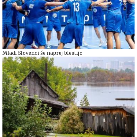
Mladi Slovenci še naprej blestijo