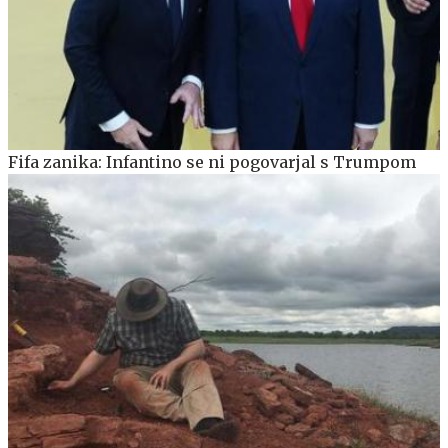
Fifa zanika: Infantino se ni pogovarjal s Trumpom