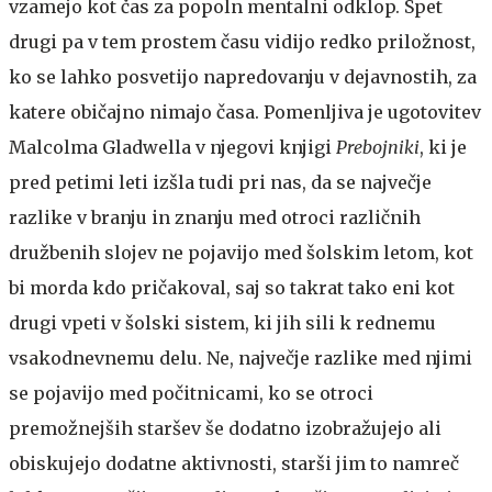
vzamejo kot čas za popoln mentalni odklop. Spet
drugi pa v tem prostem času vidijo redko priložnost,
ko se lahko posvetijo napredovanju v dejavnostih, za
katere običajno nimajo časa. Pomenljiva je ugotovitev
Malcolma Gladwella v njegovi knjigi
Prebojniki
, ki je
pred petimi leti izšla tudi pri nas, da se največje
razlike v branju in znanju med otroci različnih
družbenih slojev ne pojavijo med šolskim letom, kot
bi morda kdo pričakoval, saj so takrat tako eni kot
drugi vpeti v šolski sistem, ki jih sili k rednemu
vsakodnevnemu delu. Ne, največje razlike med njimi
se pojavijo med počitnicami, ko se otroci
premožnejših staršev še dodatno izobražujejo ali
obiskujejo dodatne aktivnosti, starši jim to namreč