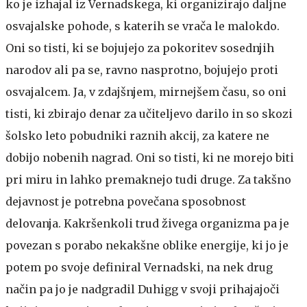
ko je izhajal iz Vernadskega, ki organizirajo daljne
osvajalske pohode, s katerih se vrača le malokdo.
Oni so tisti, ki se bojujejo za pokoritev sosednjih
narodov ali pa se, ravno nasprotno, bojujejo proti
osvajalcem. Ja, v zdajšnjem, mirnejšem času, so oni
tisti, ki zbirajo denar za učiteljevo darilo in so skozi
šolsko leto pobudniki raznih akcij, za katere ne
dobijo nobenih nagrad. Oni so tisti, ki ne morejo biti
pri miru in lahko premaknejo tudi druge. Za takšno
dejavnost je potrebna povečana sposobnost
delovanja. Kakršenkoli trud živega organizma pa je
povezan s porabo nekakšne oblike energije, ki jo je
potem po svoje definiral Vernadski, na nek drug
način pa jo je nadgradil Duhigg v svoji prihajajoči