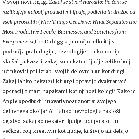
V svoji novi knjigi
Zakaj se stvari naredijo: Po čem se
razlikujejo najbolj produktivni ljudje, podjetja in družbe od
vseh preostalih (Why Things Get Done: What Separates the
Most Productive People, Businesses, and Societies from
Everyone Else)
bo Duhigg s pomočjo odkritij s
področja psihologije, nevrologije in ekonomije
skušal pokazati, zakaj so nekateri ljudje veliko bolj
učinkoviti pri izrabi svojih delovnih ur kot drugi.
Zakaj lahko nekateri kirurgi opravijo dvakrat več
operacij z manj napakami kot njihovi kolegi? Kako je
Apple spodbudil inovativnost znotraj svojega
delovnega okolja? Ali lahko nevrologija razloži
dejstvo, zakaj so nekateri ljudje tudi po sto- in
večkrat bolj kreativni kot ljudje, ki živijo ali delajo