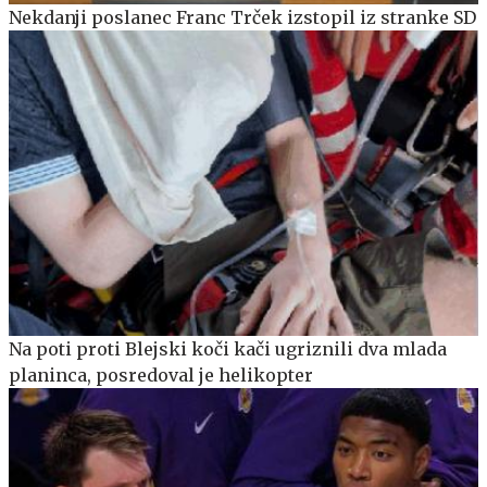
Nekdanji poslanec Franc Trček izstopil iz stranke SD
Na poti proti Blejski koči kači ugriznili dva mlada
planinca, posredoval je helikopter