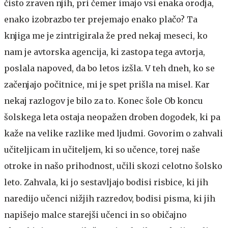
čisto zraven njih, pri čemer imajo vsi enaka orodja,
enako izobrazbo ter prejemajo enako plačo? Ta
knjiga me je zintrigirala že pred nekaj meseci, ko
nam je avtorska agencija, ki zastopa tega avtorja,
poslala napoved, da bo letos izšla. V teh dneh, ko se
začenjajo počitnice, mi je spet prišla na misel. Kar
nekaj razlogov je bilo za to.
Konec šole
Ob koncu
šolskega leta ostaja neopažen droben dogodek, ki pa
kaže na velike razlike med ljudmi. Govorim o zahvali
učiteljicam in učiteljem, ki so učence, torej naše
otroke in našo prihodnost, učili skozi celotno šolsko
leto. Zahvala, ki jo sestavljajo bodisi risbice, ki jih
naredijo učenci nižjih razredov, bodisi pisma, ki jih
napišejo malce starejši učenci in so običajno