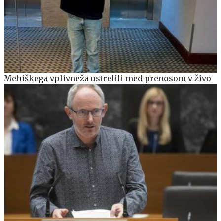
Mehiškega vplivneža ustrelili med prenosom v živo