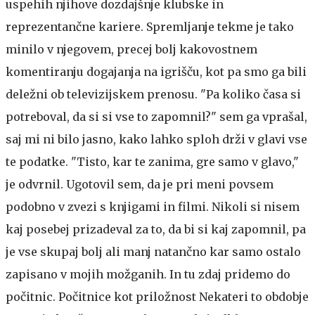
uspehih njihove dozdajšnje klubske in
reprezentančne kariere. Spremljanje tekme je tako
minilo v njegovem, precej bolj kakovostnem
komentiranju dogajanja na igrišču, kot pa smo ga bili
deležni ob televizijskem prenosu. "Pa koliko časa si
potreboval, da si si vse to zapomnil?" sem ga vprašal,
saj mi ni bilo jasno, kako lahko sploh drži v glavi vse
te podatke. "Tisto, kar te zanima, gre samo v glavo,"
je odvrnil. Ugotovil sem, da je pri meni povsem
podobno v zvezi s knjigami in filmi. Nikoli si nisem
kaj posebej prizadeval za to, da bi si kaj zapomnil, pa
je vse skupaj bolj ali manj natančno kar samo ostalo
zapisano v mojih možganih. In tu zdaj pridemo do
počitnic.
Počitnice kot priložnost
Nekateri to obdobje