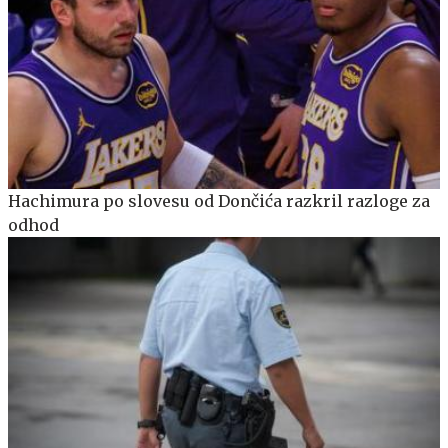
Hachimura po slovesu od Dončića razkril razloge za
odhod