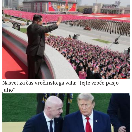
Nasvet za čas vročinskega vala: "Jejte vročo pasjo
juho"