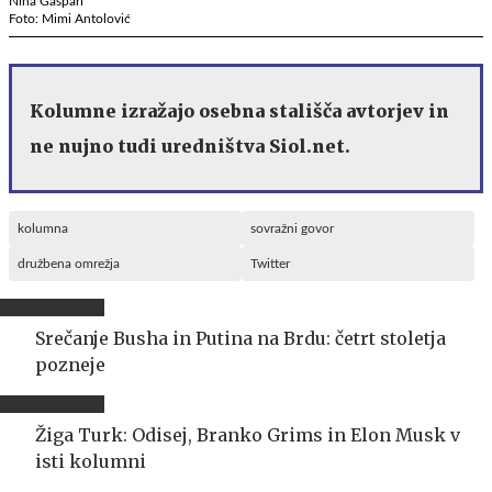
Nina Gaspari
Foto: Mimi Antolović
Kolumne izražajo osebna stališča avtorjev in
ne nujno tudi uredništva Siol.net.
kolumna
sovražni govor
družbena omrežja
Twitter
Srečanje Busha in Putina na Brdu: četrt stoletja
pozneje
Žiga Turk: Odisej, Branko Grims in Elon Musk v
isti kolumni