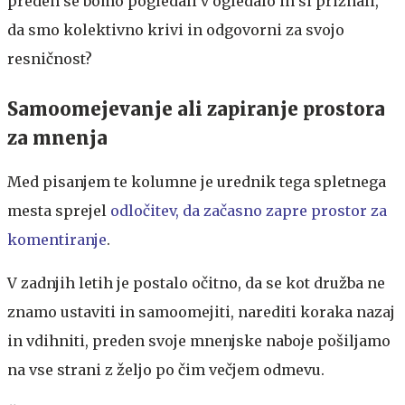
preden se bomo pogledali v ogledalo in si priznali,
da smo kolektivno krivi in odgovorni za svojo
resničnost?
Samoomejevanje ali zapiranje prostora
za mnenja
Med pisanjem te kolumne je urednik tega spletnega
mesta sprejel
odločitev, da začasno zapre prostor za
komentiranje
.
V zadnjih letih je postalo očitno, da se kot družba ne
znamo ustaviti in samoomejiti, narediti koraka nazaj
in vdihniti, preden svoje mnenjske naboje pošiljamo
na vse strani z željo po čim večjem odmevu.