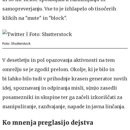
samopreverjanju. Vse to je izhlapelo ob tisočerih
klikih na "mute" in "block".
Foto: Shutterstock
V desetletju in pol opazovanja aktivnosti na tem
omrežju se je zgodil prelom. Okolje, ki je bilo in
bi lahko bilo tudi v prihodnje krasen generator novih
idej, spoznavanj in odpiranja misli, s(m)o zasedli
posamezniki in skupine ter ga začeli izkoriščati za
manipuliranje, razdvajanje, napade in javna linčanja.
Ko mnenja preglasijo dejstva