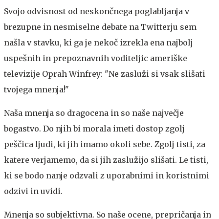
Svojo odvisnost od neskončnega poglabljanja v
brezupne in nesmiselne debate na Twitterju sem
našla v stavku, ki ga je nekoč izrekla ena najbolj
uspešnih in prepoznavnih voditeljic ameriške
televizije Oprah Winfrey: "Ne zasluži si vsak slišati
tvojega mnenja!"
Naša mnenja so dragocena in so naše največje
bogastvo. Do njih bi morala imeti dostop zgolj
peščica ljudi, ki jih imamo okoli sebe. Zgolj tisti, za
katere verjamemo, da si jih zaslužijo slišati. Le tisti,
ki se bodo nanje odzvali z uporabnimi in koristnimi
odzivi in uvidi.
Mnenja so subjektivna. So naše ocene, prepričanja in