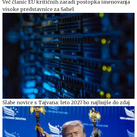
Več članic EU kritičnih zaradi postopka imenovanja
visoke predstavnice za Sahel
Slabe novice s Tajvana: leto 2027 bo najhujše do zdaj