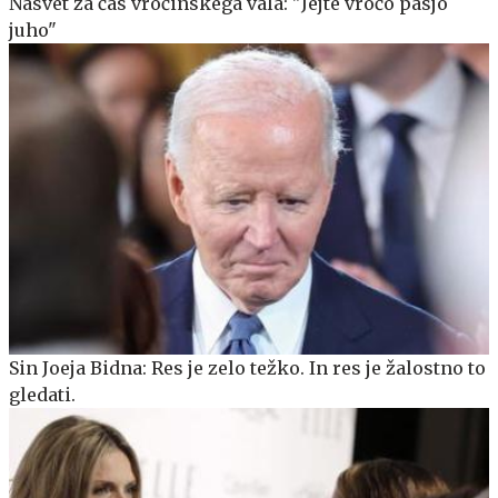
Nasvet za čas vročinskega vala: "Jejte vročo pasjo
juho"
Sin Joeja Bidna: Res je zelo težko. In res je žalostno to
gledati.