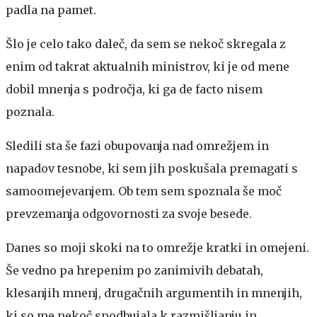
padla na pamet.
Šlo je celo tako daleč, da sem se nekoč skregala z
enim od takrat aktualnih ministrov, ki je od mene
dobil mnenja s področja, ki ga de facto nisem
poznala.
Sledili sta še fazi obupovanja nad omrežjem in
napadov tesnobe, ki sem jih poskušala premagati s
samoomejevanjem. Ob tem sem spoznala še moč
prevzemanja odgovornosti za svoje besede.
Danes so moji skoki na to omrežje kratki in omejeni.
Še vedno pa hrepenim po zanimivih debatah,
klesanjih mnenj, drugačnih argumentih in mnenjih,
ki so me nekoč spodbujala k razmišljanju in