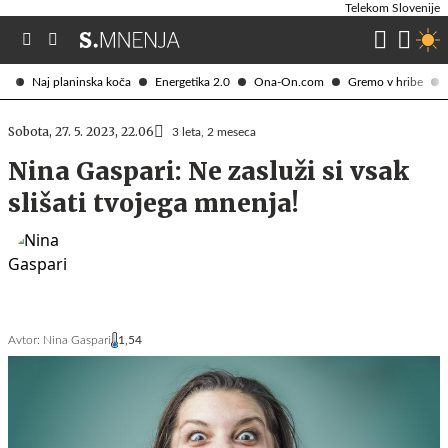
Telekom Slovenije
Naj planinska koča
Energetika 2.0
Ona-On.com
Gremo v hribe
Sobota, 27. 5. 2023, 22.06
3 leta, 2 meseca
Nina Gaspari: Ne zasluži si vsak
slišati tvojega mnenja!
Avtor:
Nina Gaspari
1,54