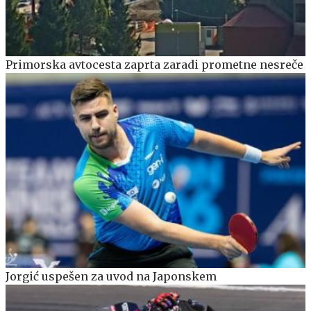
Primorska avtocesta zaprta zaradi prometne nesreče
Jorgić uspešen za uvod na Japonskem