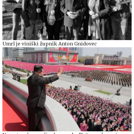
Umrl je viniški župnik Anton Gnidovec