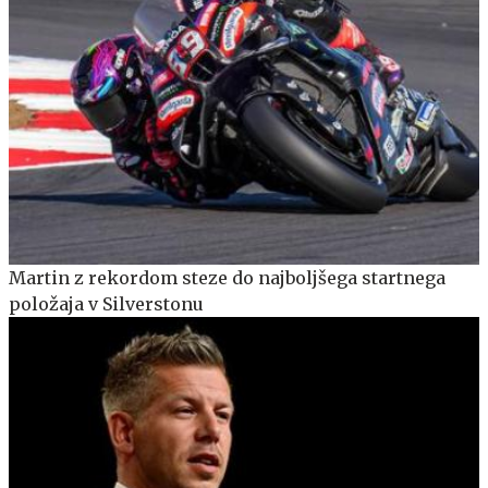
Martin z rekordom steze do najboljšega startnega
položaja v Silverstonu