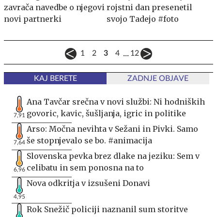
zavrača navedbe o njegovi
rojstni dan presenetil
novi partnerki
svojo Tadejo #foto
...
1
2
3
4
12
KAJ BERETE
ZADNJE OBJAVE
Ana Tavčar srečna v novi službi: Ni hodniških
govoric, kavic, šušljanja, igric in politike
7,91
Arso: Močna nevihta v Sežani in Pivki. Samo
še stopnjevalo se bo. #animacija
7,64
Slovenska pevka brez dlake na jeziku: Sem v
celibatu in sem ponosna na to
6,96
Nova odkritja v izsušeni Donavi
4,95
Rok Snežič policiji naznanil sum storitve