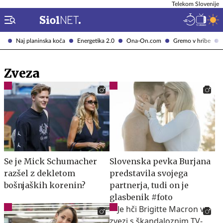
Telekom Slovenije
Naj planinska koča
Energetika 2.0
Ona-On.com
Gremo v hribe
Zveza
Se je Mick Schumacher
Slovenska pevka Burjana
razšel z dekletom
predstavila svojega
bošnjaških korenin?
partnerja, tudi on je
glasbenik #foto