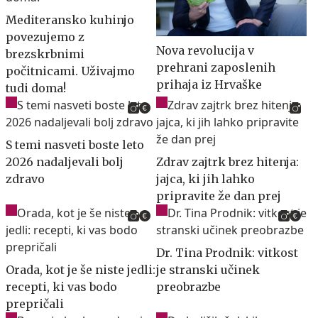
Mediteransko kuhinjo
povezujemo z
Nova revolucija v
brezskrbnimi
prehrani zaposlenih
počitnicami. Uživajmo
prihaja iz Hrvaške
tudi doma!
S temi nasveti boste leto
2026 nadaljevali bolj
Zdrav zajtrk brez hitenja:
zdravo
jajca, ki jih lahko
pripravite že dan prej
Dr. Tina Prodnik: vitkost
Orada, kot je še niste jedli:
je stranski učinek
recepti, ki vas bodo
preobrazbe
prepričali