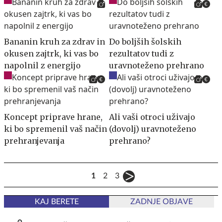
Bananin kruh za zdrav in
Do boljših šolskih
okusen zajtrk, ki vas bo
rezultatov tudi z
napolnil z energijo
uravnoteženo prehrano
Koncept priprave hrane,
Ali vaši otroci uživajo
ki bo spremenil vaš način
(dovolj) uravnoteženo
prehranjevanja
prehrano?
1
2
3
KAJ BERETE
ZADNJE OBJAVE