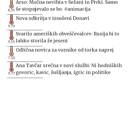
Arso: Močna nevihta v Sežani in Pivki. Samo
še stopnjevalo se bo. #animacija
8,31
Nova odkritja v izsušeni Donavi
9,79
Svarilo ameriških obveščevalcev: Rusija bi to
lahko storila že jeseni
9,55
Odlična novica za voznike od torka naprej
7,10
Ana Tavčar srečna v novi službi: Ni hodniških
govoric, kavic, šušljanja, igric in politike
9,77