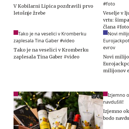
V Kobilarni Lipica pozdravili prvo
letošnje žrebe
Veselje v 
vrtu: šimp
člana #fot
Tako je na veselici v Kromberku
zaplesala Tina Gaber #video
Novi milij
Eurojackpo
milijonov 
Izjemno ok
bodo navduš