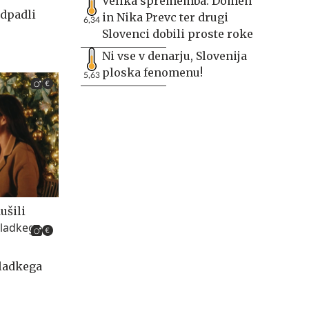
Velika sprememba: Domen
odpadli
in Nika Prevc ter drugi
6,34
Slovenci dobili proste roke
Ni vse v denarju, Slovenija
ploska fenomenu!
5,63
ušili
sladkega