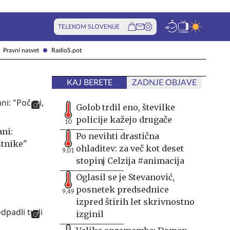
TELEKOM SLOVENIJE
Pravni nasvet
RadioS.pot
KAJ BERETE
ZADNJE OBJAVE
Golob trdil eno, številke
policije kažejo drugače
10
ani:
Po nevihti drastična
stnike"
ohladitev: za več kot deset
9,01
stopinj Celzija #animacija
Oglasil se je Stevanović,
posnetek predsednice
9,49
izpred štirih let skrivnostno
izginil