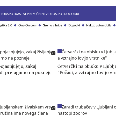
Želite prejemati e-novice?
Uživajmo pametno
ENJA
SPOTKAST
NEPREMIČNINE
VIDEOS.POT
DOGODKI
etika 2.0
Ona-On.com
Gremo v hribe
Dogodki
Nakup avtomobila
ojasnjujejo, zakaj
Četverčki na obisku v Ljublj
radi prelagamo na pozneje
"Počasi, a vztrajno lovijo vr