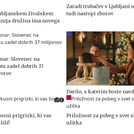
Zaradi trubačev v Ljubljani 
ljubljanskem živalskem
tudi nastopi zborov
anzja družina ima novega
o
onar: Slovenec na
tu zadel dobrih 37
evrov
Darilo, s katerim boste navd
usni prigrizki, ki vas
Priložnost za pobeg v svet 
ili!
užitka