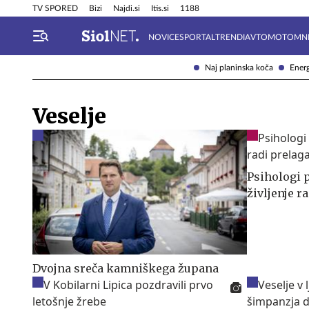
Info in obvestila
Tehnik
TV SPORED
Bizi
Najdi.si
Itis.si
1188
NOVICE
SPORTAL
TRENDI
AVTOMOTO
MN
Naj planinska koča
Energ
Veselje
Psihologi p
življenje 
Dvojna sreča kamniškega župana