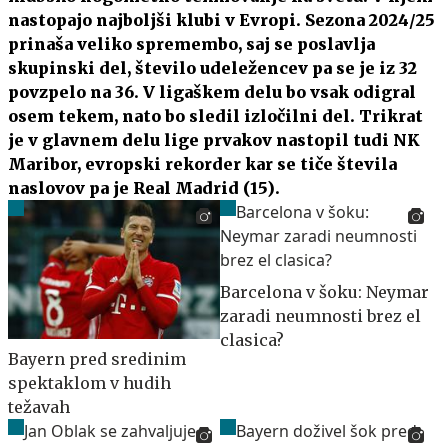
nastopajo najboljši klubi v Evropi. Sezona 2024/25
prinaša veliko spremembo, saj se poslavlja
skupinski del, število udeležencev pa se je iz 32
povzpelo na 36. V ligaškem delu bo vsak odigral
osem tekem, nato bo sledil izločilni del. Trikrat
je v glavnem delu lige prvakov nastopil tudi NK
Maribor, evropski rekorder kar se tiče števila
naslovov pa je Real Madrid (15).
Barcelona v šoku: Neymar
zaradi neumnosti brez el
clasica?
Bayern pred sredinim
spektaklom v hudih
težavah