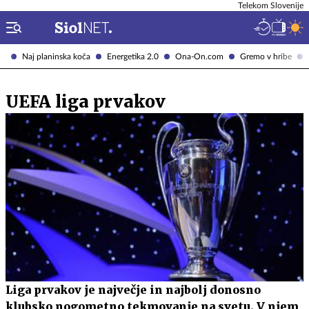
Telekom Slovenije
Naj planinska koča
Energetika 2.0
Ona-On.com
Gremo v hribe
UEFA liga prvakov
Liga prvakov je največje in najbolj donosno
klubsko nogometno tekmovanje na svetu. V njem