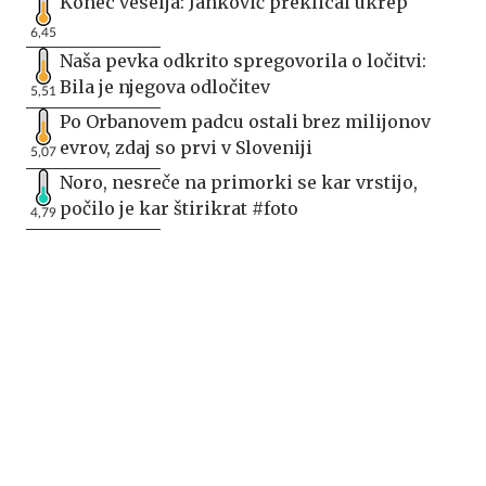
Konec veselja: Janković preklical ukrep
6,45
Naša pevka odkrito spregovorila o ločitvi:
Bila je njegova odločitev
5,51
Po Orbanovem padcu ostali brez milijonov
evrov, zdaj so prvi v Sloveniji
5,07
Noro, nesreče na primorki se kar vrstijo,
počilo je kar štirikrat #foto
4,79