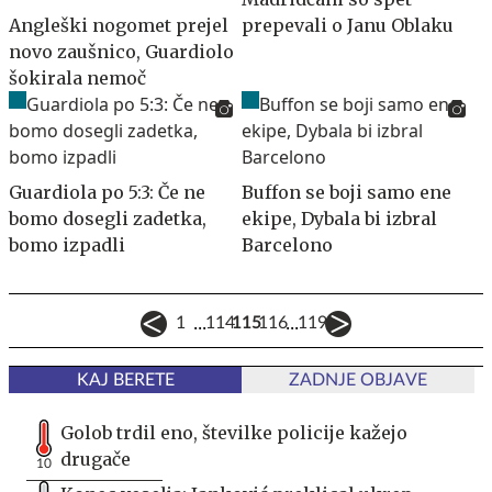
Angleški nogomet prejel
prepevali o Janu Oblaku
novo zaušnico, Guardiolo
šokirala nemoč
Guardiola po 5:3: Če ne
Buffon se boji samo ene
bomo dosegli zadetka,
ekipe, Dybala bi izbral
bomo izpadli
Barcelono
...
...
1
114
115
116
119
KAJ BERETE
ZADNJE OBJAVE
Golob trdil eno, številke policije kažejo
drugače
10