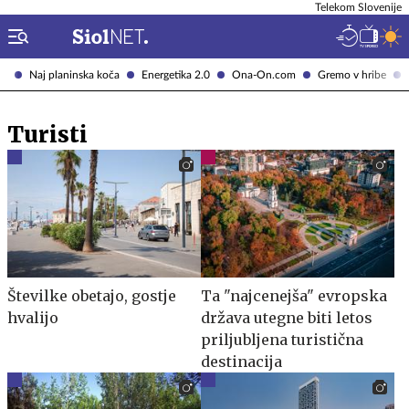
Telekom Slovenije
Naj planinska koča
Energetika 2.0
Ona-On.com
Gremo v hribe
Turisti
Številke obetajo, gostje
Ta "najcenejša" evropska
hvalijo
država utegne biti letos
priljubljena turistična
destinacija