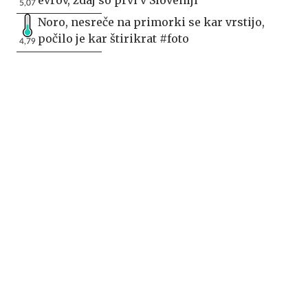
5,07
Noro, nesreče na primorki se kar vrstijo,
počilo je kar štirikrat #foto
4,79