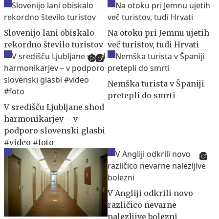
Slovenijo lani obiskalo
Na otoku pri Jemnu ujetih
rekordno število turistov
več turistov, tudi Hrvati
Nemška turista v Španiji
pretepli do smrti
V središču Ljubljane shod
harmonikarjev – v
podporo slovenski glasbi
#video #foto
V Angliji odkrili novo
različico nevarne
nalezljive bolezni