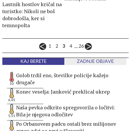
Lastnik hostlov kričal na
turistko: Nikoli ne boš
dobrodošla, ker si
temnopolta
...
1
2
3
4
26
KAJ BERETE
ZADNJE OBJAVE
Golob trdil eno, številke policije kažejo
drugače
10
Konec veselja: Janković preklical ukrep
6,45
Naša pevka odkrito spregovorila o ločitvi:
Bila je njegova odločitev
5,51
Po Orbanovem padcu ostali brez milijonov
evrov, zdaj so prvi v Sloveniji