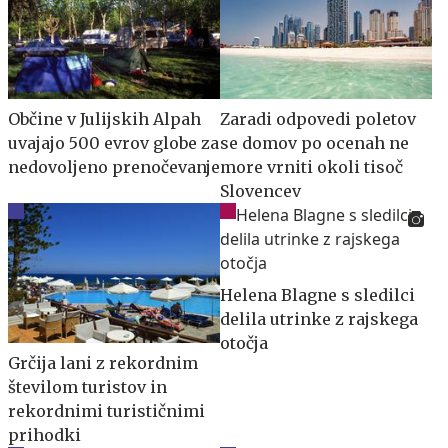
Občine v Julijskih Alpah
Zaradi odpovedi poletov
uvajajo 500 evrov globe za
se domov po ocenah ne
nedovoljeno prenočevanje
more vrniti okoli tisoč
Slovencev
Helena Blagne s sledilci
delila utrinke z rajskega
otočja
Grčija lani z rekordnim
številom turistov in
rekordnimi turističnimi
prihodki