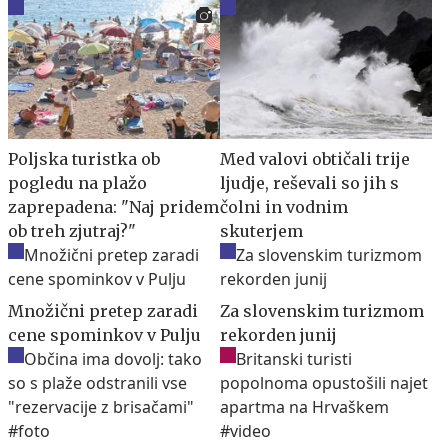
Poljska turistka ob
Med valovi obtičali trije
pogledu na plažo
ljudje, reševali so jih s
zaprepadena: "Naj pridem
čolni in vodnim
ob treh zjutraj?"
skuterjem
Množični pretep zaradi
Za slovenskim turizmom
cene spominkov v Pulju
rekorden junij