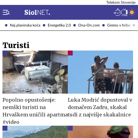
Telekom Slovenije
Naj planinska koča
Energetika 2.0
Ona-On.com
Gremo v hribe
Turisti
Popolno opustošenje:
Luka Modrić dopustoval v
nemški turisti na
domačem Zadru, skakal
Hrvaškem uničili apartma
tudi z najvišje skakalnice
#video