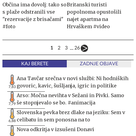
Občina ima dovolj: tako so
Britanski turisti
s plaže odstranili vse
popolnoma opustošili
"rezervacije z brisačami"
najet apartma na
#foto
Hrvaškem #video
...
1
2
3
26
KAJ BERETE
ZADNJE OBJAVE
Ana Tavčar srečna v novi službi: Ni hodniških
govoric, kavic, šušljanja, igric in politike
7,83
Arso: Močna nevihta v Sežani in Pivki. Samo
še stopnjevalo se bo. #animacija
7,79
Slovenska pevka brez dlake na jeziku: Sem v
celibatu in sem ponosna na to
6,88
Nova odkritja v izsušeni Donavi