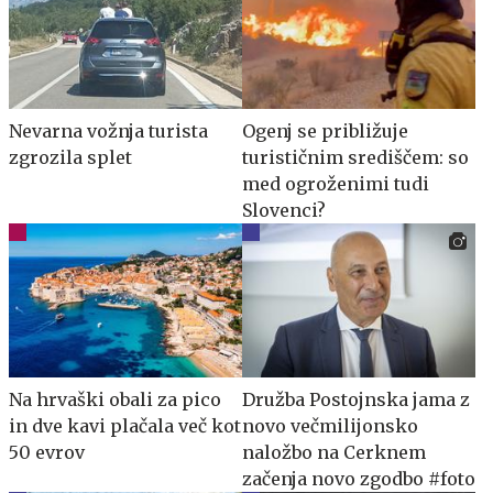
Nevarna vožnja turista
Ogenj se približuje
zgrozila splet
turističnim središčem: so
med ogroženimi tudi
Slovenci?
Na hrvaški obali za pico
Družba Postojnska jama z
in dve kavi plačala več kot
novo večmilijonsko
50 evrov
naložbo na Cerknem
začenja novo zgodbo #foto