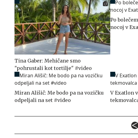
Po bolečem
nocoj v Ex
Tina Gaber: Mehičane smo
"pohrustali kot tortilje" #video
Miran Ališič: Me bodo pa na vozičku
V Exatlon 
odpeljali na set #video
tekmovalc