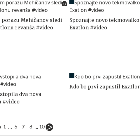
 porazu Mehičanov sledi
Spoznajte novo tekmovalko 
atlonu revanša #video
Exatlon #video
Kdo bo prvi zapustil Exatlo
vstopila dva nova
a #video
...
...
1
6
7
8
10