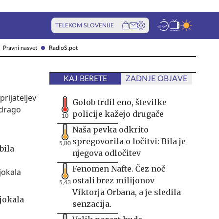
TELEKOM SLOVENIJE
Pravni nasvet
RadioS.pot
KAJ BERETE
ZADNJE OBJAVE
Golob trdil eno, številke
policije kažejo drugače
10
Naša pevka odkrito
spregovorila o ločitvi: Bila je
5,80
bila
njegova odločitev
Fenomen Nafte. Čez noč
ostali brez milijonov
5,43
Viktorja Orbana, a je sledila
jokala
senzacija.