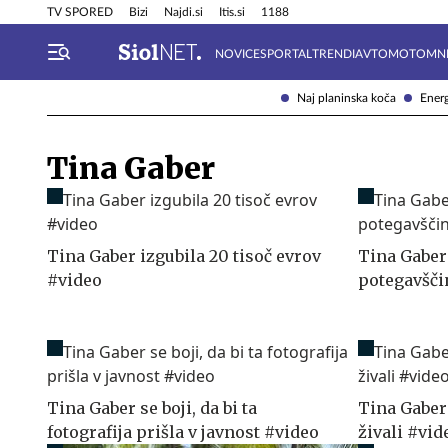
Info in obvestila
Tehnik
TV SPORED
Bizi
Najdi.si
Itis.si
1188
NOVICE
SPORTAL
TRENDI
AVTOMOTO
MN
Naj planinska koča
Energ
Tina Gaber
Tina Gaber izgubila 20 tisoč evrov
Tina Gaber
#video
potegavšči
Tina Gaber se boji, da bi ta
Tina Gaber
fotografija prišla v javnost #video
živali #vid