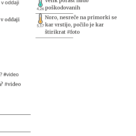
Velik porast hudo
poškodovanih
4,26
Noro, nesreče na primorki se
v oddaji
kar vrstijo, počilo je kar
5,17
štirikrat #foto
n? #video