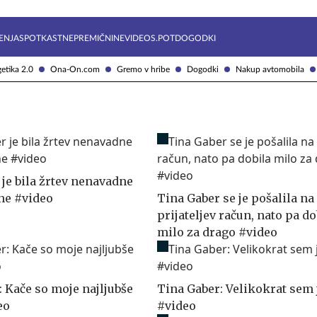
Želite prejemati e-novice?
Uživajmo pametno
ENJA
SPOTKAST
NEPREMIČNINE
VIDEOS.POT
DOGODKI
etika 2.0
Ona-On.com
Gremo v hribe
Dogodki
Nakup avtomobila
 je bila žrtev nenavadne
ne #video
Tina Gaber se je pošalila na
prijateljev račun, nato pa do
milo za drago #video
: Kače so moje najljubše
Tina Gaber: Velikokrat sem 
eo
#video