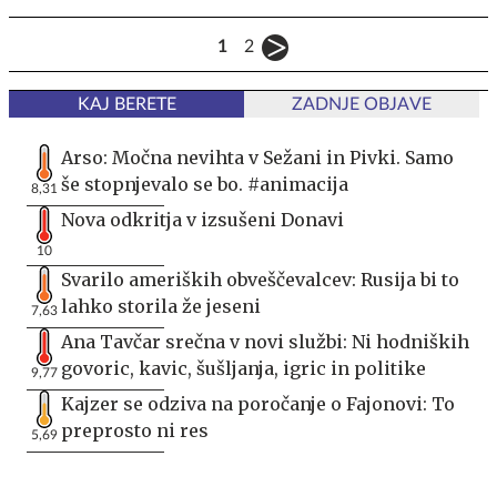
1
2
KAJ BERETE
ZADNJE OBJAVE
Arso: Močna nevihta v Sežani in Pivki. Samo
še stopnjevalo se bo. #animacija
8,31
Nova odkritja v izsušeni Donavi
10
Svarilo ameriških obveščevalcev: Rusija bi to
lahko storila že jeseni
7,63
Ana Tavčar srečna v novi službi: Ni hodniških
govoric, kavic, šušljanja, igric in politike
9,77
Kajzer se odziva na poročanje o Fajonovi: To
preprosto ni res
5,69