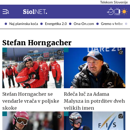
Telekom Slovenije
Naj planinska koča
Energetika 2.0
Ona-On.com
Gremo v hribe
Stefan Horngacher
Stefan Horngacher se
Rdeča luč za Adama
vendarle vrača v poljske
Malysza in potrditev dveh
skoke
velikih imen