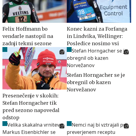
Felix Hoffmann bo
Konec kazni za Forfanga
vendarle nastopil na
in Lindvika, Wellinger:
zadnji tekmi sezone
Posledice nosimo vsi
Stefan Horngacher se je
obregnil ob kazen
Norvežanov
Presenečenje v skokih:
Stefan Horngacher tik
pred sezono napovedal
odstop