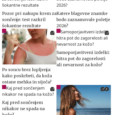
Pozor pri nakupu krem za
Katere blagovne znamke
sončenje: test razkril
bodo zaznamovale poletje
šokantne rezultate
2026?
Samoporjavitveni izdelki:
hitra pot do zagorelosti
ali nevarnost za kožo?
Po soncu brez lupljenja:
kako poskrbeti, da koža
ostane mehka in sijoča?
Kaj pred sončenjem
nikakor ne spada na
kožo?