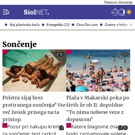
Telekom Slovenije
Naj planinska koča
Energetika 2.0
Ona-On.com
Gremo v hribe
Sončenje
Poletni sijaj brez
Plaža v Makarski poka po
pretiranega sončenja? Vse
šivih že ob 11. dopoldne:
več žensk prisega na ta
"To nima nobene veze z
pristop.
dopustom"