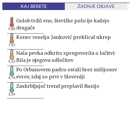
KAJ BERETE
ZADNJE OBJAVE
Golob trdil eno, številke policije kažejo
drugače
9,80
Konec veselja: Janković preklical ukrep
7,47
Naša pevka odkrito spregovorila o ločitvi:
Bila je njegova odločitev
5,23
Po Orbanovem padcu ostali brez milijonov
evrov, zdaj so prvi v Sloveniji
4,74
Zaskrbljujoč trend preplavil Rusijo
3,54