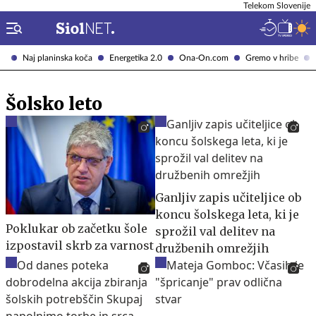
Telekom Slovenije
Naj planinska koča
Energetika 2.0
Ona-On.com
Gremo v hribe
Šolsko leto
Ganljiv zapis učiteljice ob
koncu šolskega leta, ki je
Poklukar ob začetku šole
sprožil val delitev na
izpostavil skrb za varnost
družbenih omrežjih