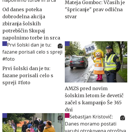
Mateja Gomboc: Včasih je
Od danes poteka
"špricanje" prav odlična
dobrodelna akcija
stvar
zbiranja šolskih
potrebščin Skupaj
napolnimo torbe in srca
Prvi šolski dan je tu:
fazane porisali celo s
spreji #foto
AMZS pred novim
šolskim letom še devetič
začel s kampanjo Še 365
dni