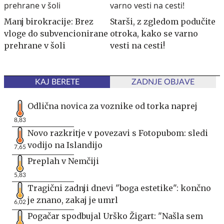
Manj birokracije: Brez
Starši, z zgledom podučite
vloge do subvencionirane
otroka, kako se varno
prehrane v šoli
vesti na cesti!
KAJ BERETE
ZADNJE OBJAVE
Odlična novica za voznike od torka naprej
8,83
Novo razkritje v povezavi s Fotopubom: sledi
vodijo na Islandijo
7,65
Preplah v Nemčiji
5,83
Tragični zadnji dnevi "boga estetike": končno
je znano, zakaj je umrl
6,02
Pogačar spodbujal Urško Žigart: "Našla sem