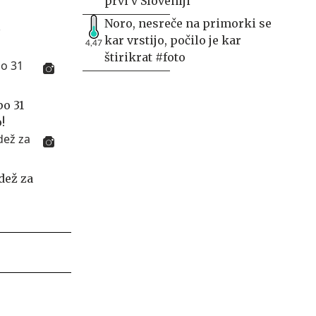
prvi v Sloveniji
Noro, nesreče na primorki se
kar vrstijo, počilo je kar
4,47
štirikrat #foto
po 31
!
dež za