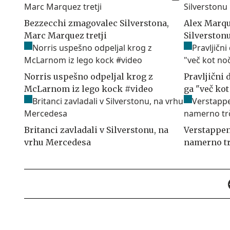
Bezzecchi zmagovalec Silverstona,
Alex Marqu
Marc Marquez tretji
Silverston
Norris uspešno odpeljal krog z
Pravljični 
McLarnom iz lego kock #video
ga "več ko
Britanci zavladali v Silverstonu, na
Verstappen
vrhu Mercedesa
namerno tr