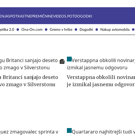
Želite prejemati e-novice?
Uživajmo pametno
ENJA
SPOTKAST
NEPREMIČNINE
VIDEOS.POT
DOGODKI
etika 2.0
Ona-On.com
Gremo v hribe
Dogodki
Nakup avtomobila
 Britanci sanjajo deseto
Verstappna obkolili novinarj
o zmago v Silverstonu
je izmikal jasnemu odgovor