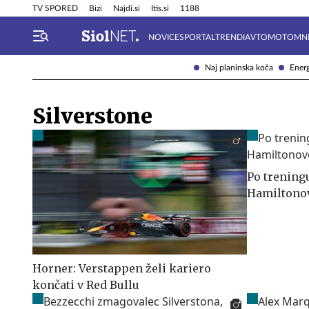
Info in obvestila
Tehnik
TV SPORED
Bizi
Najdi.si
Itis.si
1188
NOVICE
SPORTAL
TRENDI
AVTOMOTO
MN
Naj planinska koča
Energ
Silverstone
Po treningu
Hamiltonov
Horner: Verstappen želi kariero
končati v Red Bullu