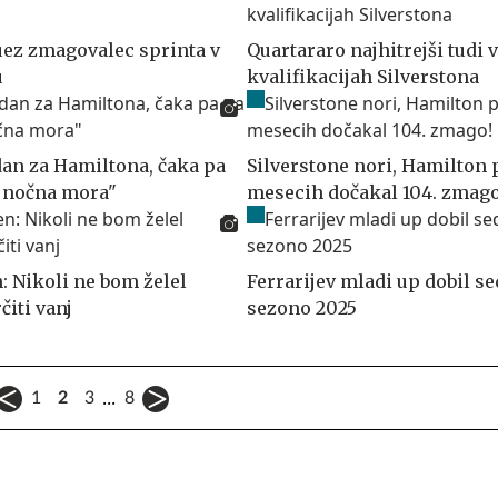
ez zmagovalec sprinta v
Quartararo najhitrejši tudi v
u
kvalifikacijah Silverstona
dan za Hamiltona, čaka pa
Silverstone nori, Hamilton 
t nočna mora"
mesecih dočakal 104. zmago
: Nikoli ne bom želel
Ferrarijev mladi up dobil se
čiti vanj
sezono 2025
...
1
2
3
8