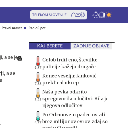
TELEKOM SLOVENIJE
Pravni nasvet
RadioS.pot
KAJ BERETE
ZADNJE OBJAVE
Golob trdil eno, številke
policije kažejo drugače
9,87
i, a se
Konec veselja: Janković
u
preklical ukrep
7,38
Naša pevka odkrito
spregovorila o ločitvi: Bila je
5,25
njegova odločitev
Po Orbanovem padcu ostali
brez milijonov evrov, zdaj so
4,77