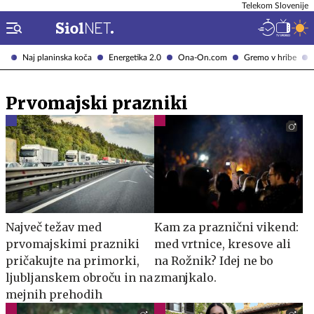
Telekom Slovenije
Naj planinska koča
Energetika 2.0
Ona-On.com
Gremo v hribe
Prvomajski prazniki
Največ težav med
Kam za praznični vikend:
prvomajskimi prazniki
med vrtnice, kresove ali
pričakujte na primorki,
na Rožnik? Idej ne bo
ljubljanskem obroču in na
zmanjkalo.
mejnih prehodih