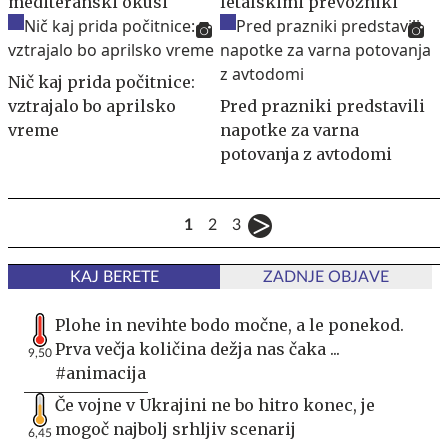
mediteranski okusi​
letalskimi prevozniki
Nič kaj prida počitnice:
vztrajalo bo aprilsko
Pred prazniki predstavili
vreme
napotke za varna
potovanja z avtodomi
1
2
3
KAJ BERETE
ZADNJE OBJAVE
Plohe in nevihte bodo močne, a le ponekod.
Prva večja količina dežja nas čaka ...
9,50
#animacija
Če vojne v Ukrajini ne bo hitro konec, je
mogoč najbolj srhljiv scenarij
6,45