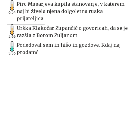
Pirc Musarjeva kupila stanovanje, v katerem
naj bi živela njena dolgoletna ruska
6,54
prijateljica
Urška Klakočar Zupančič o govoricah, da se je
razšla z Borom Zuljanom
5,66
Podedoval sem in hišo in gozdove. Kdaj naj
prodam?
3,36