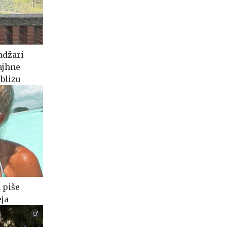
adžari
ajhne
 blizu
 piše
ja