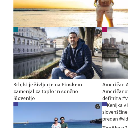
Srb, ki je življenje na Finskem
Američan A
zamenjal za toplo in sončno
Američanov 
Slovenijo
definira #
Kenijka v M