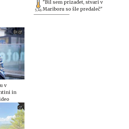
"Bil sem prizadet, stvari v
Mariboru so šle predaleč"
5,46
u v
tini in
ideo