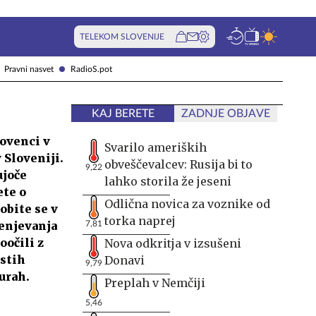
TELEKOM SLOVENIJE
Pravni nasvet
RadioS.pot
KAJ BERETE
ZADNJE OBJAVE
lovenci v
Svarilo ameriških
v Sloveniji.
obveščevalcev: Rusija bi to
9,22
ujoče
lahko storila že jeseni
ete o
Odlična novica za voznike od
obite se v
torka naprej
enjevanja
7,81
oočili z
Nova odkritja v izsušeni
ostih
Donavi
9,79
turah.
Preplah v Nemčiji
5,46