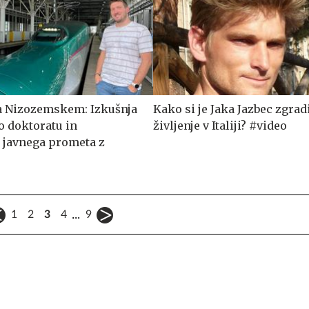
na Nizozemskem: Izkušnja
Kako si je Jaka Jazbec zgrad
o doktoratu in
življenje v Italiji? #video
 javnega prometa z
...
1
2
3
4
9