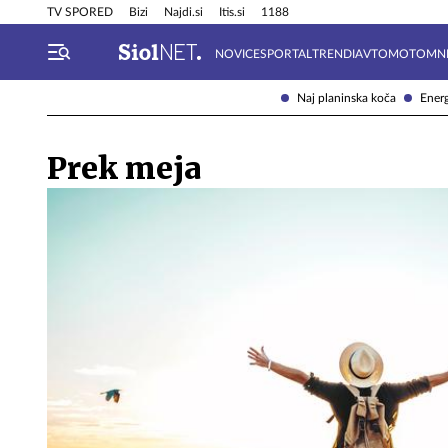
Info in obvestila
Tehnik
TV SPORED
Bizi
Najdi.si
Itis.si
1188
NOVICE
SPORTAL
TRENDI
AVTOMOTO
MN
Naj planinska koča
Energ
Prek meja