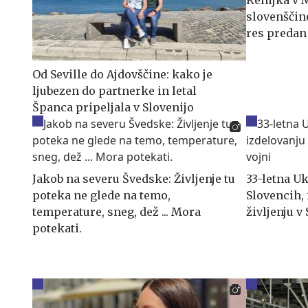
slovenščine
res predan
Od Seville do Ajdovščine: kako je
ljubezen do partnerke in letal
Španca pripeljala v Slovenijo
Jakob na severu Švedske: Življenje tu
33-letna U
poteka ne glede na temo,
Slovencih, 
temperature, sneg, dež ... Mora
življenju v 
potekati.