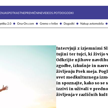
Želite prejemati e-novice?
Uživajmo pametno
ENJA
SPOTKAST
NEPREMIČNINE
VIDEOS.POT
DOGODKI
etika 2.0
Ona-On.com
Gremo v hribe
Dogodki
Nakup avtomobila
Intervjuji z izjemnimi S
tujini ter tujci, ki živijo 
Odkrijte njihove navdih
zgodbe, izkušnje in nasv
življenju Prek meja. Pogl
svet medkulturnega izm
in spoznajte, kako so se s
izzivi in uživali v predn
življenja v različnih kul