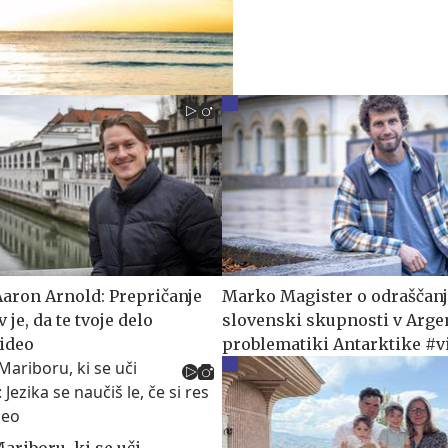
aron Arnold: Prepričanje
Marko Magister o odraščanj
je, da te tvoje delo
slovenski skupnosti v Argen
video
problematiki Antarktike #v
ariboru, ki se uči