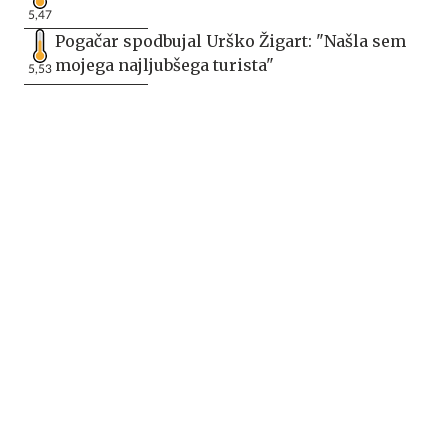
5,47
Pogačar spodbujal Urško Žigart: "Našla sem
mojega najljubšega turista"
5,53