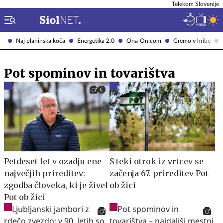
Telekom Slovenije
Naj planinska koča
Energetika 2.0
Ona-On.com
Gremo v hribe
Pot spominov in tovarištva
Petdeset let v ozadju ene
S teki otrok iz vrtcev se
največjih prireditev:
začenja 67. prireditev Pot
zgodba človeka, ki je živel
ob žici
Pot ob žici