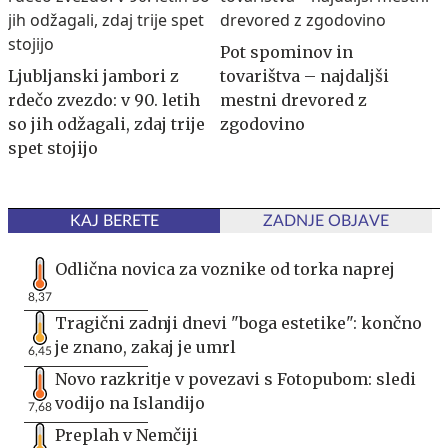
Pot spominov in
Ljubljanski jambori z
tovarištva – najdaljši
rdečo zvezdo: v 90. letih
mestni drevored z
so jih odžagali, zdaj trije
zgodovino
spet stojijo
KAJ BERETE
ZADNJE OBJAVE
Odlična novica za voznike od torka naprej
8,37
Tragični zadnji dnevi "boga estetike": končno
je znano, zakaj je umrl
6,45
Novo razkritje v povezavi s Fotopubom: sledi
vodijo na Islandijo
7,68
Preplah v Nemčiji