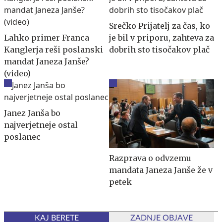
Srečko Prijatelj za čas, ko
Lahko primer Franca
je bil v priporu, zahteva za
Kanglerja reši poslanski
dobrih sto tisočakov plač
mandat Janeza Janše?
(video)
Janez Janša bo
najverjetneje ostal
poslanec
Razprava o odvzemu
mandata Janeza Janše že v
petek
KAJ BERETE
ZADNJE OBJAVE