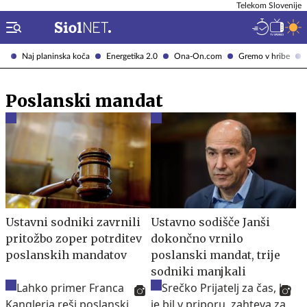
Telekom Slovenije
Naj planinska koča
Energetika 2.0
Ona-On.com
Gremo v hribe
Poslanski mandat
Ustavni sodniki zavrnili
Ustavno sodišče Janši
pritožbo zoper potrditev
dokončno vrnilo
poslanskih mandatov
poslanski mandat, trije
sodniki manjkali