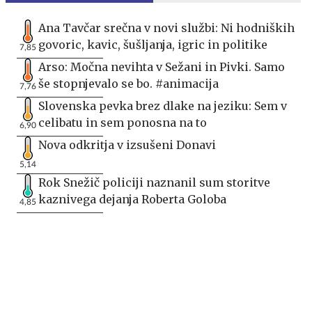
Ana Tavčar srečna v novi službi: Ni hodniških
govoric, kavic, šušljanja, igric in politike
7,85
Arso: Močna nevihta v Sežani in Pivki. Samo
še stopnjevalo se bo. #animacija
7,76
Slovenska pevka brez dlake na jeziku: Sem v
celibatu in sem ponosna na to
6,90
Nova odkritja v izsušeni Donavi
5,14
Rok Snežič policiji naznanil sum storitve
kaznivega dejanja Roberta Goloba
4,85