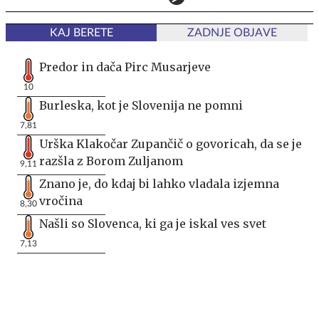
KAJ BERETE
ZADNJE OBJAVE
Predor in dača Pirc Musarjeve
10
Burleska, kot je Slovenija ne pomni
7,81
Urška Klakočar Zupančič o govoricah, da se je
razšla z Borom Zuljanom
9,11
Znano je, do kdaj bi lahko vladala izjemna
vročina
8,30
Našli so Slovenca, ki ga je iskal ves svet
7,13