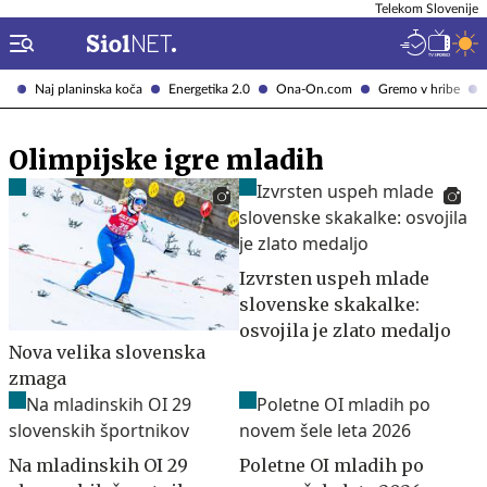
Telekom Slovenije
Naj planinska koča
Energetika 2.0
Ona-On.com
Gremo v hribe
Olimpijske igre mladih
Izvrsten uspeh mlade
slovenske skakalke:
osvojila je zlato medaljo
Nova velika slovenska
zmaga
Na mladinskih OI 29
Poletne OI mladih po