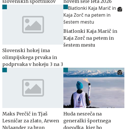
slovenskih športnikov
novem šele leta 2026
Biatlonki Kaja Marič in
Kaja Zorč na petem in
šestem mestu
Slovenski hokej ima
olimpijskega prvaka in
podprvaka v hokeju 3 na 3
Maks Perčič in Tjaš
Huda nesreča na
Lesničar za zlato, Arwen
generalki športnega
Nylaander za bron
dogodka, kjer bo