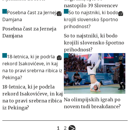
nastopilo 39 Slovencev
Posebna čast za Jerneja
Damjana
So to najstniki, ki bodo
krojili slovensko športno
prihodnost?
18-letnica, ki je podrla
rekord Isakovićeve, in kaj
Na olimpijskih igrah po
na to pravi srebrna ribica
novem tudi breakdance?
iz Pekinga?
1
2