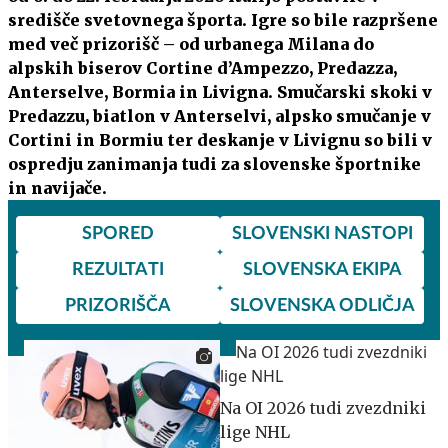
središče svetovnega športa. Igre so bile razpršene
med več prizorišč – od urbanega Milana do
alpskih biserov Cortine d’Ampezzo, Predazza,
Anterselve, Bormia in Livigna. Smučarski skoki v
Predazzu, biatlon v Anterselvi, alpsko smučanje v
Cortini in Bormiu ter deskanje v Livignu so bili v
ospredju zanimanja tudi za slovenske športnike
in navijače.
SPORED
SLOVENSKI NASTOPI
REZULTATI
SLOVENSKA EKIPA
PRIZORIŠČA
SLOVENSKA ODLIČJA
Na OI 2026 tudi zvezdniki
lige NHL