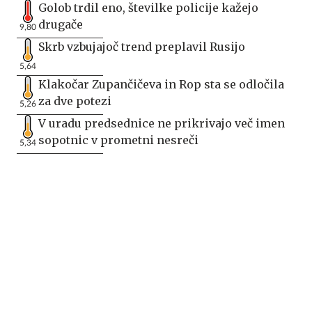
Golob trdil eno, številke policije kažejo
drugače
9,80
Skrb vzbujajoč trend preplavil Rusijo
5,64
Klakočar Zupančičeva in Rop sta se odločila
za dve potezi
5,26
V uradu predsednice ne prikrivajo več imen
sopotnic v prometni nesreči
5,34