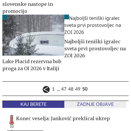
slovenske nastope in
promocijo
Najboljši teniški igralec
sveta prvi prostovoljec na
ZOI 2026
Lake Placid rezervna bob
proga za OI 2026 v Italiji
...
1
47
48
49
50
KAJ BERETE
ZADNJE OBJAVE
Konec veselja: Janković preklical ukrep
10