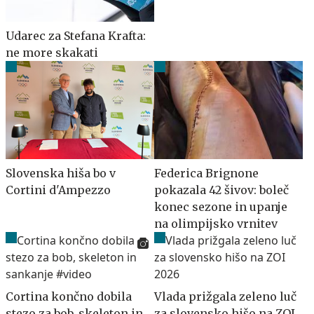
Udarec za Stefana Krafta:
ne more skakati
Slovenska hiša bo v
Federica Brignone
Cortini d'Ampezzo
pokazala 42 šivov: boleč
konec sezone in upanje
na olimpijsko vrnitev
Cortina končno dobila
Vlada prižgala zeleno luč
stezo za bob, skeleton in
za slovensko hišo na ZOI