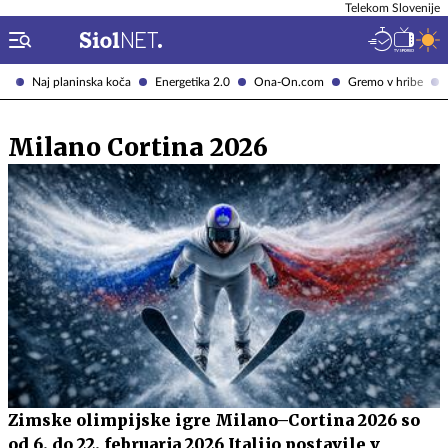
Telekom Slovenije
Naj planinska koča
Energetika 2.0
Ona-On.com
Gremo v hribe
Milano Cortina 2026
Zimske olimpijske igre Milano–Cortina 2026 so
od 6. do 22. februarja 2026 Italijo postavile v