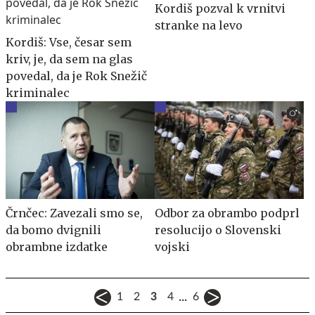
Kordiš pozval k vrnitvi
stranke na levo
Kordiš: Vse, česar sem
kriv, je, da sem na glas
povedal, da je Rok Snežič
kriminalec
Črnčec: Zavezali smo se,
Odbor za obrambo podprl
da bomo dvignili
resolucijo o Slovenski
obrambne izdatke
vojski
...
1
2
3
4
6