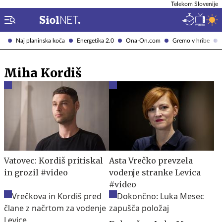
Telekom Slovenije
Naj planinska koča
Energetika 2.0
Ona-On.com
Gremo v hribe
Miha Kordiš
Vatovec: Kordiš pritiskal
Asta Vrečko prevzela
in grozil #video
vodenje stranke Levica
#video