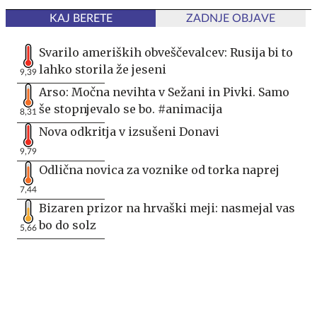
KAJ BERETE
ZADNJE OBJAVE
Svarilo ameriških obveščevalcev: Rusija bi to
lahko storila že jeseni
9,39
Arso: Močna nevihta v Sežani in Pivki. Samo
še stopnjevalo se bo. #animacija
8,31
Nova odkritja v izsušeni Donavi
9,79
Odlična novica za voznike od torka naprej
7,44
Bizaren prizor na hrvaški meji: nasmejal vas
bo do solz
5,66