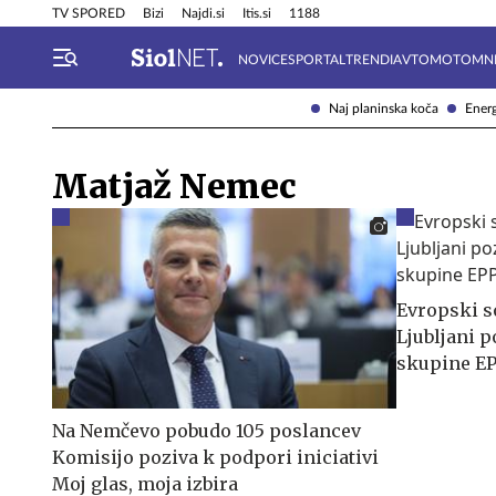
Info in obvestila
Tehnik
TV SPORED
Bizi
Najdi.si
Itis.si
1188
NOVICE
SPORTAL
TRENDI
AVTOMOTO
MN
Naj planinska koča
Energ
Matjaž Nemec
Evropski so
Ljubljani p
skupine E
Na Nemčevo pobudo 105 poslancev
Komisijo poziva k podpori iniciativi
Moj glas, moja izbira