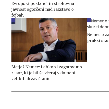
Evropski poslanci in strokovna
javnost ogorčeni nad razstavo o
fojbah
Nemec o zap
praksi sku
Matjaž Nemec: Lahko si zagotovimo
resor, ki je bil še včeraj v domeni
velikih držav članic