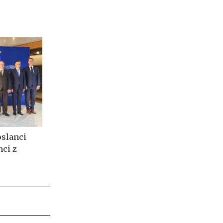
oslanci
nci z