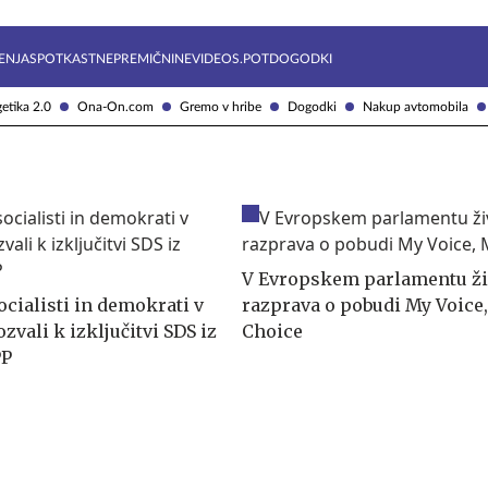
Želite prejemati e-novice?
Uživajmo pametno
ENJA
SPOTKAST
NEPREMIČNINE
VIDEOS.POT
DOGODKI
etika 2.0
Ona-On.com
Gremo v hribe
Dogodki
Nakup avtomobila
V Evropskem parlamentu ž
cialisti in demokrati v
razprava o pobudi My Voice
ozvali k izključitvi SDS iz
Choice
PP