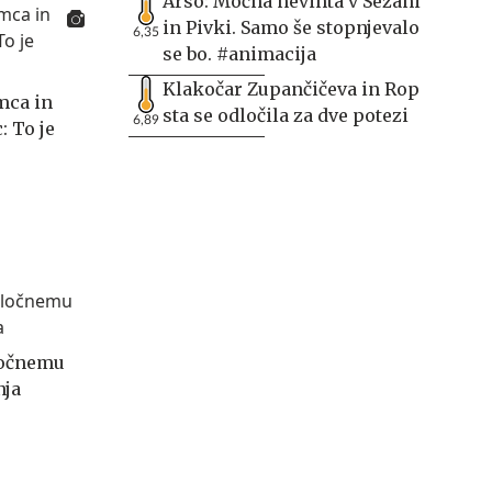
Arso: Močna nevihta v Sežani
in Pivki. Samo še stopnjevalo
6,35
se bo. #animacija
Klakočar Zupančičeva in Rop
mca in
sta se odločila za dve potezi
6,89
: To je
ločnemu
nja