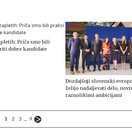
letih: Priča smo bili
riti dobre kandidate
Dozdajšnji slovenski evrop
želijo nadaljevati delo, novi
raznolikimi ambicijami
...
1
2
3
9