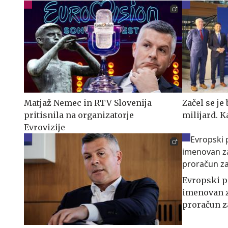
Matjaž Nemec in RTV Slovenija
Začel se je
pritisnila na organizatorje
milijard. K
Evrovizije
Evropski p
imenovan z
proračun z