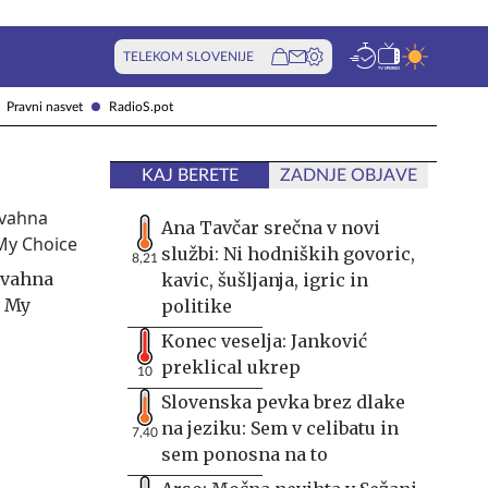
TELEKOM SLOVENIJE
Pravni nasvet
RadioS.pot
KAJ BERETE
ZADNJE OBJAVE
Ana Tavčar srečna v novi
službi: Ni hodniških govoric,
8,21
ivahna
kavic, šušljanja, igric in
, My
politike
Konec veselja: Janković
preklical ukrep
10
Slovenska pevka brez dlake
na jeziku: Sem v celibatu in
7,40
sem ponosna na to