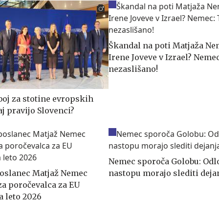
Škandal na poti Matjaža Ne
Irene Joveve v Izrael? Nemec
nezaslišano!
 boj za stotine evropskih
aj pravijo Slovenci?
Nemec sporoča Golobu: Od
oslanec Matjaž Nemec
nastopu morajo slediti deja
a poročevalca za EU
a leto 2026