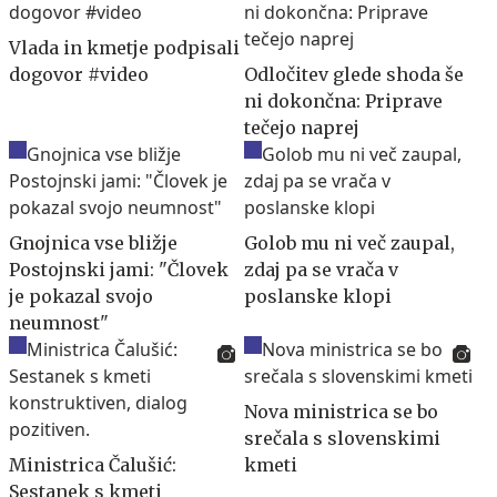
Vlada in kmetje podpisali
dogovor #video
Odločitev glede shoda še
ni dokončna: Priprave
tečejo naprej
Gnojnica vse bližje
Golob mu ni več zaupal,
Postojnski jami: "Človek
zdaj pa se vrača v
je pokazal svojo
poslanske klopi
neumnost"
Nova ministrica se bo
srečala s slovenskimi
Ministrica Čalušić:
kmeti
Sestanek s kmeti