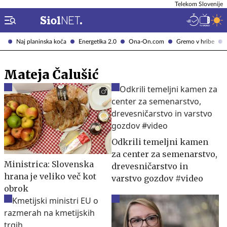
Telekom Slovenije
Naj planinska koča
Energetika 2.0
Ona-On.com
Gremo v hribe
Mateja Čalušić
Odkrili temeljni kamen
za center za semenarstvo,
Ministrica: Slovenska
drevesničarstvo in
hrana je veliko več kot
varstvo gozdov #video
obrok