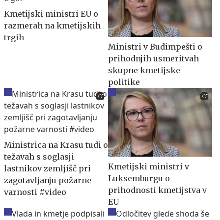
Kmetijski ministri EU o
razmerah na kmetijskih
trgih
Ministri v Budimpešti o
prihodnjih usmeritvah
skupne kmetijske
politike
Ministrica na Krasu tudi o
težavah s soglasji
Kmetijski ministri v
lastnikov zemljišč pri
Luksemburgu o
zagotavljanju požarne
prihodnosti kmetijstva v
varnosti #video
EU