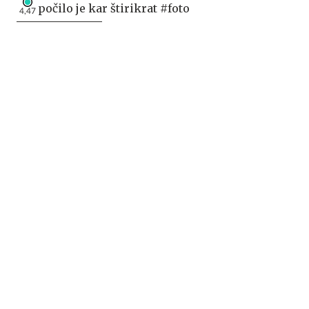
počilo je kar štirikrat #foto
4,47