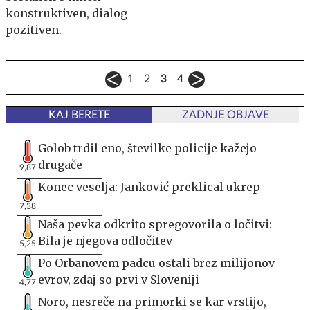
konstruktiven, dialog
pozitiven.
1
2
3
4
KAJ BERETE
ZADNJE OBJAVE
Golob trdil eno, številke policije kažejo
drugače
9,87
Konec veselja: Janković preklical ukrep
7,38
Naša pevka odkrito spregovorila o ločitvi:
Bila je njegova odločitev
5,25
Po Orbanovem padcu ostali brez milijonov
evrov, zdaj so prvi v Sloveniji
4,77
Noro, nesreče na primorki se kar vrstijo,