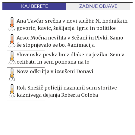
KAJ BERETE
ZADNJE OBJAVE
Ana Tavčar srečna v novi službi: Ni hodniških
govoric, kavic, šušljanja, igric in politike
8,37
Arso: Močna nevihta v Sežani in Pivki. Samo
še stopnjevalo se bo. #animacija
8,32
Slovenska pevka brez dlake na jeziku: Sem v
celibatu in sem ponosna na to
6,88
Nova odkritja v izsušeni Donavi
5,81
Rok Snežič policiji naznanil sum storitve
kaznivega dejanja Roberta Goloba
5,07