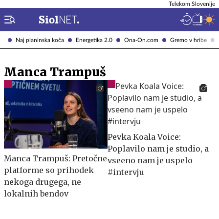
Telekom Slovenije
Naj planinska koča
Energetika 2.0
Ona-On.com
Gremo v hribe
Manca Trampuš
Pevka Koala Voice:
Poplavilo nam je studio, a
Manca Trampuš: Pretočne
vseeno nam je uspelo
platforme so prihodek
#intervju
nekoga drugega, ne
lokalnih bendov