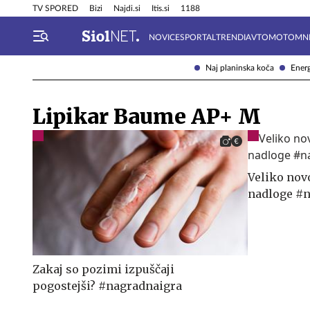
Info in obvestila
Tehnik
TV SPORED
Bizi
Najdi.si
Itis.si
1188
NOVICE
SPORTAL
TRENDI
AVTOMOTO
MN
Naj planinska koča
Energ
Lipikar Baume AP+ M
Veliko nov
nadloge #
Zakaj so pozimi izpuščaji
pogostejši? #nagradnaigra