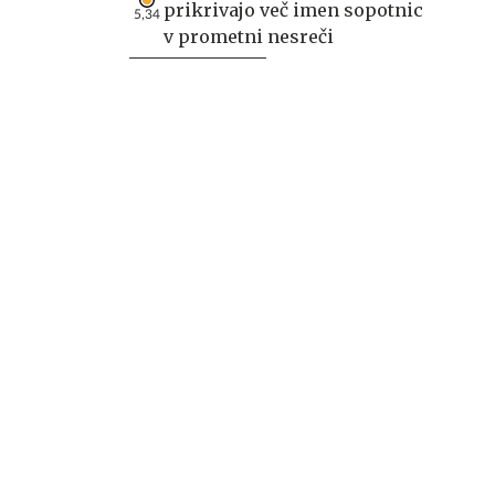
prikrivajo več imen sopotnic
5,34
v prometni nesreči