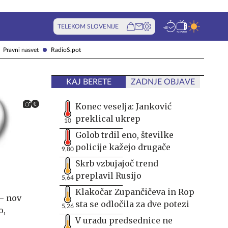
TELEKOM SLOVENIJE
Pravni nasvet
RadioS.pot
KAJ BERETE
ZADNJE OBJAVE
Konec veselja: Janković
preklical ukrep
10
Golob trdil eno, številke
policije kažejo drugače
9,80
Skrb vzbujajoč trend
preplavil Rusijo
5,64
Klakočar Zupančičeva in Rop
– nov
sta se odločila za dve potezi
5,26
o,
V uradu predsednice ne