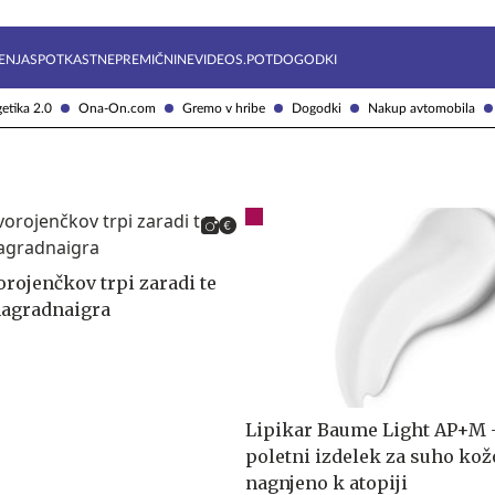
Želite prejemati e-novice?
Uživajmo pametno
ENJA
SPOTKAST
NEPREMIČNINE
VIDEOS.POT
DOGODKI
etika 2.0
Ona-On.com
Gremo v hribe
Dogodki
Nakup avtomobila
orojenčkov trpi zaradi te
nagradnaigra
Lipikar Baume Light AP+M 
poletni izdelek za suho kož
nagnjeno k atopiji