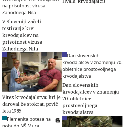
Hvala, krvodajalci!
V Sloveniji začeli
testiranje krvi
krvodajalcev na
prisotnost virusa
Zahodnega Nila
Dan slovenskih
krvodajalcev v znamenju
Vitez krvodajalstva: kri je
70. obletnice
daroval že stokrat, prvič
prostovoljnega
leta 1985
krvodajalstva