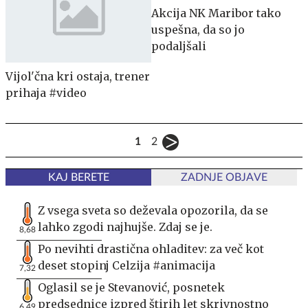
Akcija NK Maribor tako
uspešna, da so jo
podaljšali
Vijol'čna kri ostaja, trener
prihaja #video
1
2
KAJ BERETE
ZADNJE OBJAVE
Z vsega sveta so deževala opozorila, da se
lahko zgodi najhujše. Zdaj se je.
8,68
Po nevihti drastična ohladitev: za več kot
deset stopinj Celzija #animacija
7,32
Oglasil se je Stevanović, posnetek
predsednice izpred štirih let skrivnostno
6,49