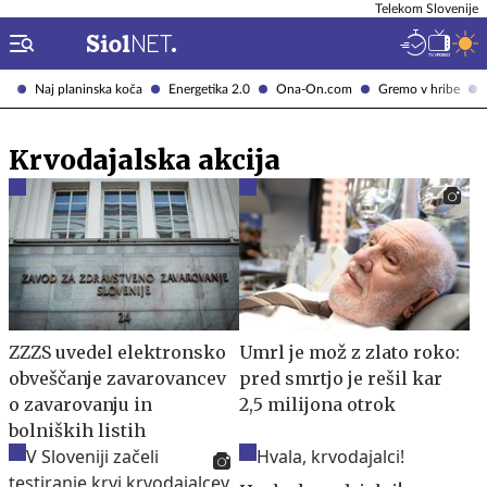
Telekom Slovenije
Naj planinska koča
Energetika 2.0
Ona-On.com
Gremo v hribe
Krvodajalska akcija
ZZZS uvedel elektronsko
Umrl je mož z zlato roko:
obveščanje zavarovancev
pred smrtjo je rešil kar
o zavarovanju in
2,5 milijona otrok
bolniških listih