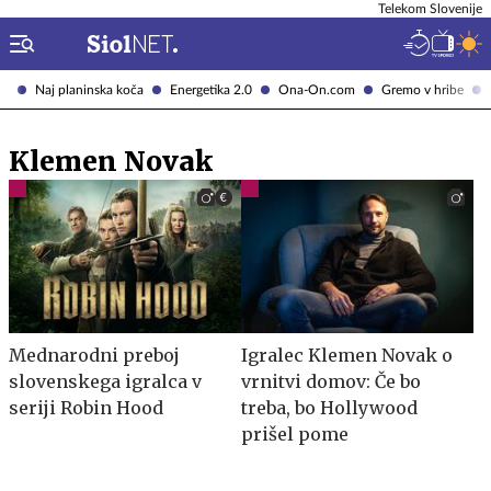
Telekom Slovenije
Naj planinska koča
Energetika 2.0
Ona-On.com
Gremo v hribe
Klemen Novak
Mednarodni preboj
Igralec Klemen Novak o
slovenskega igralca v
vrnitvi domov: Če bo
seriji Robin Hood
treba, bo Hollywood
prišel pome