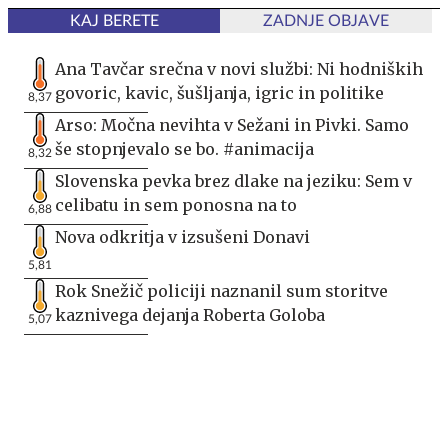
KAJ BERETE
ZADNJE OBJAVE
Ana Tavčar srečna v novi službi: Ni hodniških
govoric, kavic, šušljanja, igric in politike
8,37
Arso: Močna nevihta v Sežani in Pivki. Samo
še stopnjevalo se bo. #animacija
8,32
Slovenska pevka brez dlake na jeziku: Sem v
celibatu in sem ponosna na to
6,88
Nova odkritja v izsušeni Donavi
5,81
Rok Snežič policiji naznanil sum storitve
kaznivega dejanja Roberta Goloba
5,07