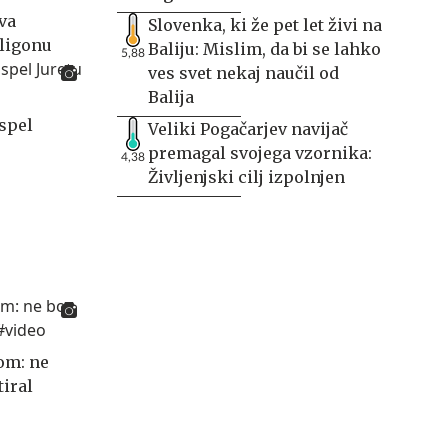
va
Slovenka, ki že pet let živi na
ligonu
Baliju: Mislim, da bi se lahko
5,88
ves svet nekaj naučil od
Balija
uspel
Veliki Pogačarjev navijač
premagal svojega vzornika:
4,38
Življenjski cilj izpolnjen
om: ne
iral