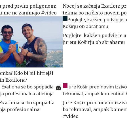
a pred prvim poligonom:
Nocoj se začenja Exatlon: pr
i me ne zanimajo #video
tekma bo na čisto novem po
Poglejte, kakšen podvig je 
Juretu Koširju ob abrahamu
omba? Kdo bi bil hitrejši
ih Exatlona?
 Exatlona se bo spopadla
Jure Košir pred novim izziv
nja profesionalna
bo tekmoval, ampak koment
#video