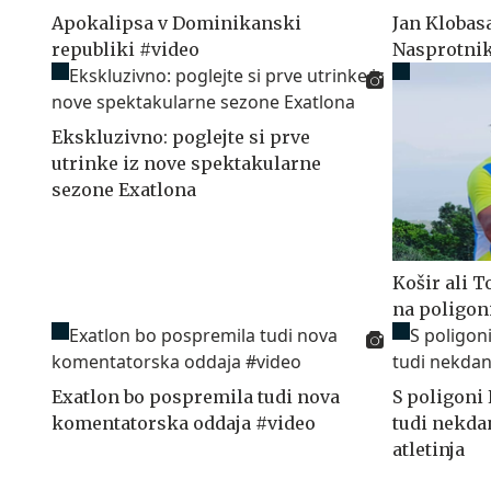
Apokalipsa v Dominikanski
Jan Klobas
republiki #video
Nasprotnik
Ekskluzivno: poglejte si prve
utrinke iz nove spektakularne
sezone Exatlona
Košir ali T
na poligon
Exatlon bo pospremila tudi nova
S poligoni
komentatorska oddaja #video
tudi nekda
atletinja