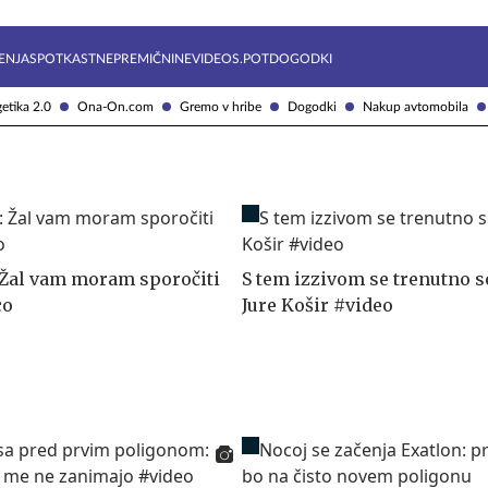
Želite prejemati e-novice?
Uživajmo pametno
ENJA
SPOTKAST
NEPREMIČNINE
VIDEOS.POT
DOGODKI
etika 2.0
Ona-On.com
Gremo v hribe
Dogodki
Nakup avtomobila
: Žal vam moram sporočiti
S tem izzivom se trenutno 
co
Jure Košir #video