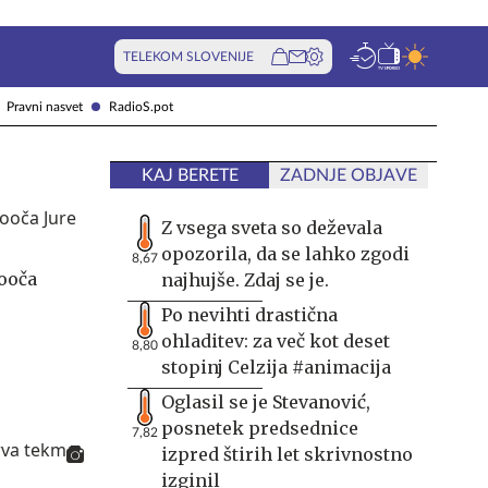
TELEKOM SLOVENIJE
Pravni nasvet
RadioS.pot
KAJ BERETE
ZADNJE OBJAVE
Z vsega sveta so deževala
opozorila, da se lahko zgodi
8,67
sooča
najhujše. Zdaj se je.
Po nevihti drastična
ohladitev: za več kot deset
8,80
stopinj Celzija #animacija
Oglasil se je Stevanović,
posnetek predsednice
7,82
izpred štirih let skrivnostno
izginil