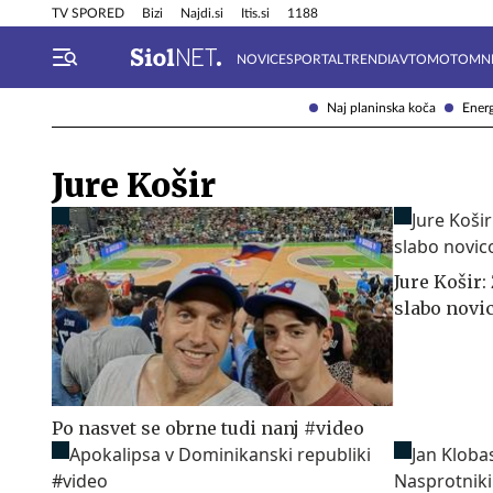
Info in obvestila
Tehnik
TV SPORED
Bizi
Najdi.si
Itis.si
1188
NOVICE
SPORTAL
TRENDI
AVTOMOTO
MN
Naj planinska koča
Energ
Jure Košir
Jure Košir
slabo novi
Po nasvet se obrne tudi nanj #video