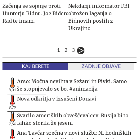
Začenja se sojenje proti
Nekdanji informator FBI
Hunterju Bidnu. Joe Biden:
obtožen laganja o
Rad te imam.
Bidnovih poslih z
Ukrajino
1
2
3
KAJ BERETE
ZADNJE OBJAVE
Arso: Močna nevihta v Sežani in Pivki. Samo
še stopnjevalo se bo. #animacija
8,31
Nova odkritja v izsušeni Donavi
9,79
Svarilo ameriških obveščevalcev: Rusija bi to
lahko storila že jeseni
7,56
Ana Tavčar srečna v novi službi: Ni hodniških