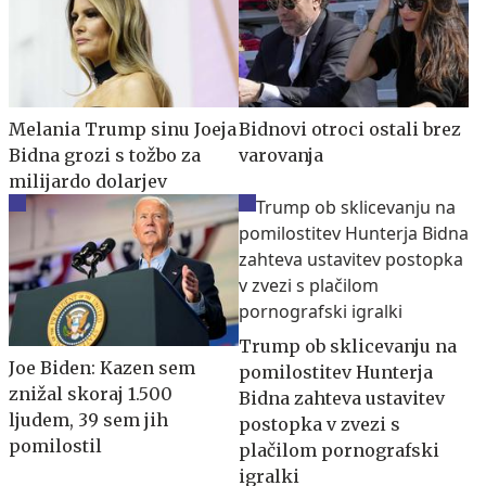
Melania Trump sinu Joeja
Bidnovi otroci ostali brez
Bidna grozi s tožbo za
varovanja
milijardo dolarjev
Trump ob sklicevanju na
Joe Biden: Kazen sem
pomilostitev Hunterja
znižal skoraj 1.500
Bidna zahteva ustavitev
ljudem, 39 sem jih
postopka v zvezi s
pomilostil
plačilom pornografski
igralki