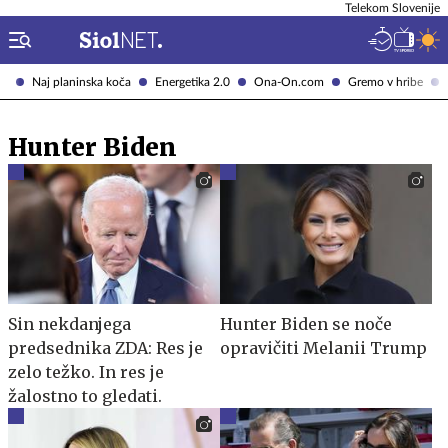
Telekom Slovenije
Naj planinska koča
Energetika 2.0
Ona-On.com
Gremo v hribe
Hunter Biden
Sin nekdanjega
Hunter Biden se noče
predsednika ZDA: Res je
opravičiti Melanii Trump
zelo težko. In res je
žalostno to gledati.