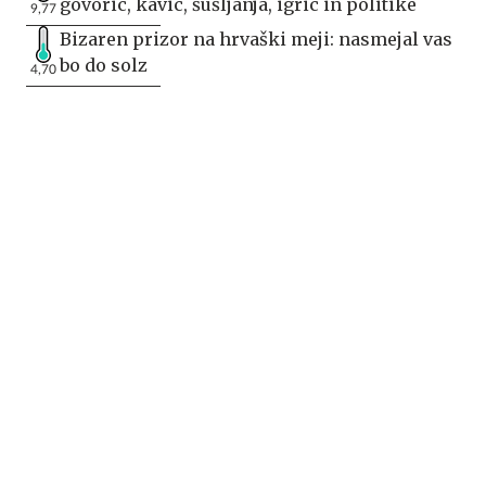
govoric, kavic, šušljanja, igric in politike
9,77
Bizaren prizor na hrvaški meji: nasmejal vas
bo do solz
4,70