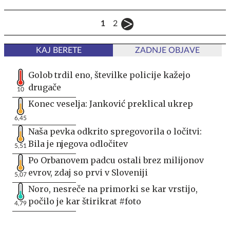
1
2
KAJ BERETE
ZADNJE OBJAVE
Golob trdil eno, številke policije kažejo
drugače
10
Konec veselja: Janković preklical ukrep
6,45
Naša pevka odkrito spregovorila o ločitvi:
Bila je njegova odločitev
5,51
Po Orbanovem padcu ostali brez milijonov
evrov, zdaj so prvi v Sloveniji
5,07
Noro, nesreče na primorki se kar vrstijo,
počilo je kar štirikrat #foto
4,79