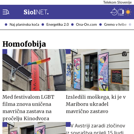
Telekom Slovenije
Naj planinska koča
Energetika 2.0
Ona-On.com
Gremo v hribe
Homofobija
Med festivalom LGBT
Izsledili moškega, ki je v
filma znova uničena
Mariboru ukradel
mavrična zastava na
mavrično zastavo
pročelju Kinodvora