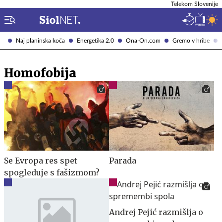
Telekom Slovenije
Naj planinska koča
Energetika 2.0
Ona-On.com
Gremo v hribe
Homofobija
Se Evropa res spet
Parada
spogleduje s fašizmom?
Andrej Pejić razmišlja o