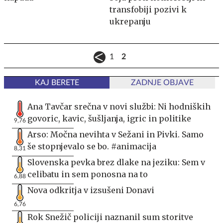
transfobiji pozivi k
ukrepanju
1
2
KAJ BERETE
ZADNJE OBJAVE
Ana Tavčar srečna v novi službi: Ni hodniških
govoric, kavic, šušljanja, igric in politike
9,76
Arso: Močna nevihta v Sežani in Pivki. Samo
še stopnjevalo se bo. #animacija
8,31
Slovenska pevka brez dlake na jeziku: Sem v
celibatu in sem ponosna na to
6,88
Nova odkritja v izsušeni Donavi
6,76
Rok Snežič policiji naznanil sum storitve