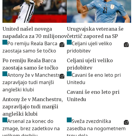
United našel novega
Urugvajska veterana še
napadalca za 70 milijonov
četrtič zapored na SP
Po remiju Reala Barca
Celjani ujeli veliko
zaostaja samo še točko
pridobitev
Cavani še eno leto pri
Antony že v Manchestru,
Unitedu
zapravljajo tudi manjši
angleški klubi