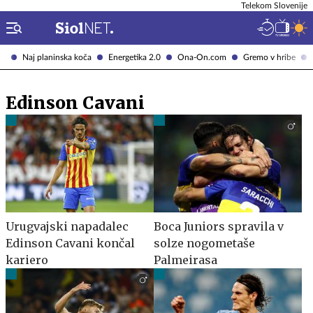
Telekom Slovenije
Naj planinska koča
Energetika 2.0
Ona-On.com
Gremo v hribe
Edinson Cavani
Urugvajski napadalec
Boca Juniors spravila v
Edinson Cavani končal
solze nogometaše
kariero
Palmeirasa