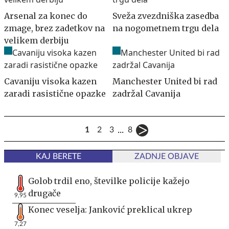
Arsenal za konec do
Sveža zvezdniška zasedba
zmage, brez zadetkov na
na nogometnem trgu dela
velikem derbiju
Cavaniju visoka kazen
Manchester United bi rad
zaradi rasistične opazke
zadržal Cavanija
...
1
2
3
8
KAJ BERETE
ZADNJE OBJAVE
Golob trdil eno, številke policije kažejo
drugače
9,95
Konec veselja: Janković preklical ukrep
7,27