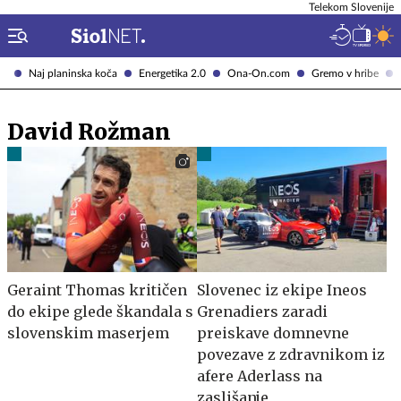
Telekom Slovenije
Naj planinska koča
Energetika 2.0
Ona-On.com
Gremo v hribe
David Rožman
Geraint Thomas kritičen
Slovenec iz ekipe Ineos
do ekipe glede škandala s
Grenadiers zaradi
slovenskim maserjem
preiskave domnevne
povezave z zdravnikom iz
afere Aderlass na
zaslišanje