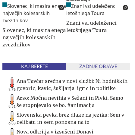
Znani vsi udeleženci
Slovenec, ki masira enega
letošnjega Toura
največjih kolesarskih
zvezdnikov
KAJ BERETE
ZADNJE OBJAVE
Ana Tavčar srečna v novi službi: Ni hodniških
govoric, kavic, šušljanja, igric in politike
9,76
Arso: Močna nevihta v Sežani in Pivki. Samo
še stopnjevalo se bo. #animacija
8,31
Slovenska pevka brez dlake na jeziku: Sem v
celibatu in sem ponosna na to
6,88
Nova odkritja v izsušeni Donavi