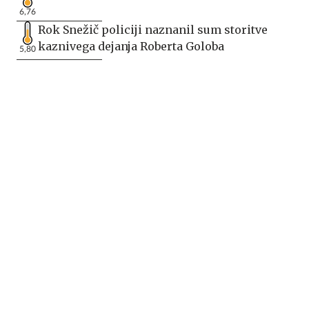
6,76
Rok Snežič policiji naznanil sum storitve
kaznivega dejanja Roberta Goloba
5,80