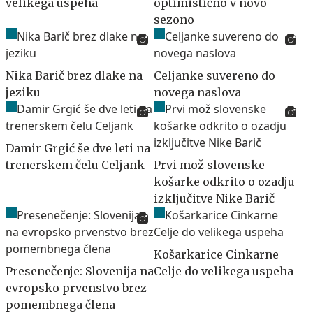
velikega uspeha
optimistično v novo
sezono
Nika Barič brez dlake na
Celjanke suvereno do
jeziku
novega naslova
Damir Grgić še dve leti na
trenerskem čelu Celjank
Prvi mož slovenske
košarke odkrito o ozadju
izključitve Nike Barič
Košarkarice Cinkarne
Presenečenje: Slovenija na
Celje do velikega uspeha
evropsko prvenstvo brez
pomembnega člena