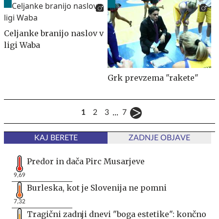
Celjanke branijo naslov v
ligi Waba
Grk prevzema "rakete"
...
1
2
3
7
KAJ BERETE
ZADNJE OBJAVE
Predor in dača Pirc Musarjeve
9,69
Burleska, kot je Slovenija ne pomni
7,32
Tragični zadnji dnevi "boga estetike": končno