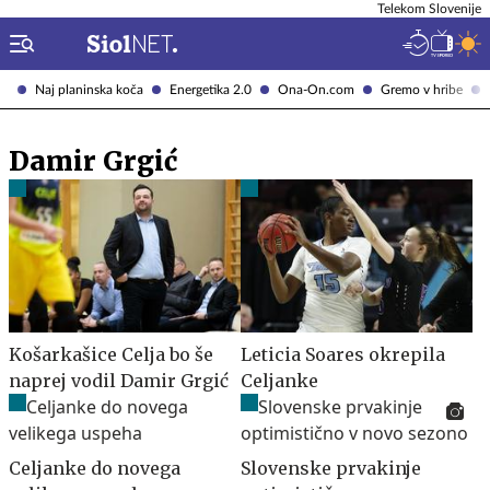
Telekom Slovenije
Naj planinska koča
Energetika 2.0
Ona-On.com
Gremo v hribe
Damir Grgić
Košarkašice Celja bo še
Leticia Soares okrepila
naprej vodil Damir Grgić
Celjanke
Celjanke do novega
Slovenske prvakinje