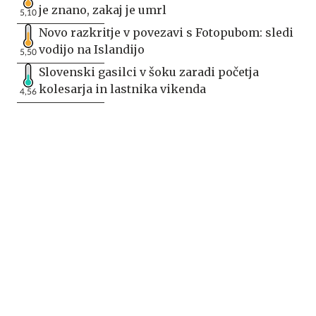
je znano, zakaj je umrl
5,10
Novo razkritje v povezavi s Fotopubom: sledi
vodijo na Islandijo
5,50
Slovenski gasilci v šoku zaradi početja
kolesarja in lastnika vikenda
4,56