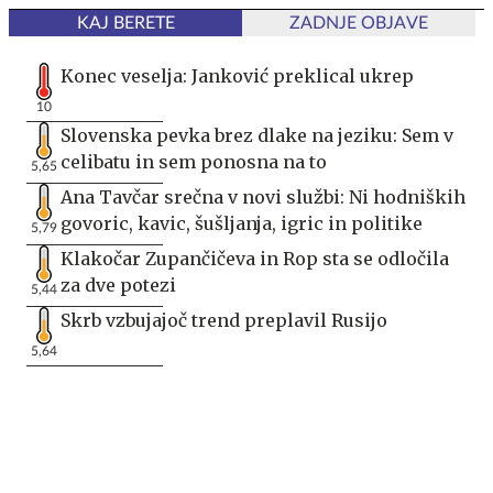
KAJ BERETE
ZADNJE OBJAVE
Konec veselja: Janković preklical ukrep
10
Slovenska pevka brez dlake na jeziku: Sem v
celibatu in sem ponosna na to
5,65
Ana Tavčar srečna v novi službi: Ni hodniških
govoric, kavic, šušljanja, igric in politike
5,79
Klakočar Zupančičeva in Rop sta se odločila
za dve potezi
5,44
Skrb vzbujajoč trend preplavil Rusijo
5,64