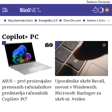
Telekom Slovenije
Naj planinska koča
Energetika 2.0
Ona-On.com
Gremo v hribe
Copilot+ PC
ASUS – prvi proizvajalec
Uporabnike skrbi Recall,
prenosnih računalnikov
novost v Windowsih.
predstavlja računalnik
Microsoft: Razlogov za
Copilot+ PC!
skrb ni. #video