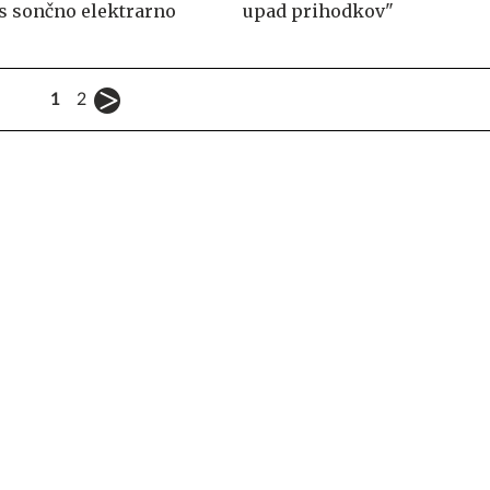
s sončno elektrarno
upad prihodkov"
1
2