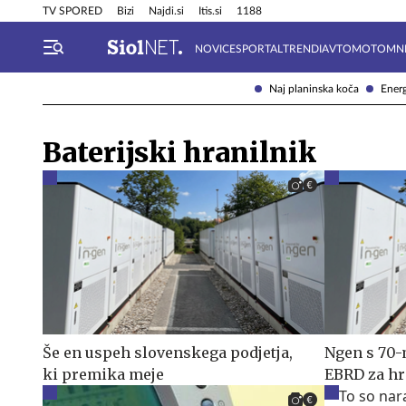
Info in obvestila
Tehnik
TV SPORED
Bizi
Najdi.si
Itis.si
1188
NOVICE
SPORTAL
TRENDI
AVTOMOTO
MN
Naj planinska koča
Energ
Baterijski hranilnik
Še en uspeh slovenskega podjetja,
Ngen s 70-
ki premika meje
EBRD za hr