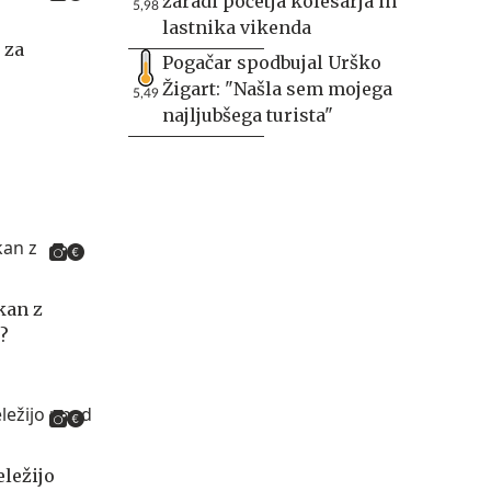
zaradi početja kolesarja in
5,98
lastnika vikenda
 za
Pogačar spodbujal Urško
Žigart: "Našla sem mojega
5,49
najljubšega turista"
kan z
?
eležijo