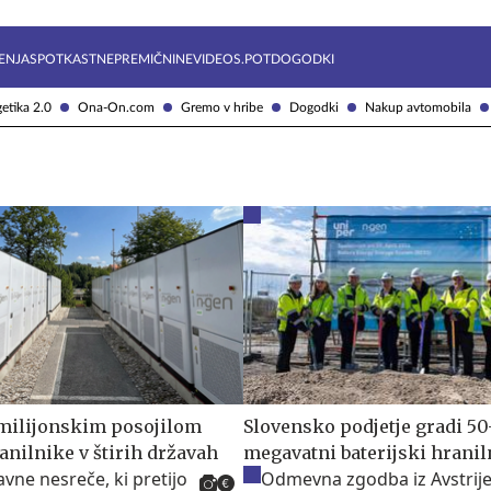
Želite prejemati e-novice?
Uživajmo pametno
ENJA
SPOTKAST
NEPREMIČNINE
VIDEOS.POT
DOGODKI
etika 2.0
Ona-On.com
Gremo v hribe
Dogodki
Nakup avtomobila
milijonskim posojilom
Slovensko podjetje gradi 50
anilnike v štirih državah
megavatni baterijski hranil