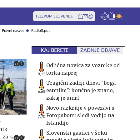
TELEKOM SLOVENIJE
Pravni nasvet
RadioS.pot
KAJ BERETE
ZADNJE OBJAVE
Odlična novica za voznike od
torka naprej
8,12
Tragični zadnji dnevi "boga
estetike": končno je znano,
6,68
zakaj je umrl
Novo razkritje v povezavi s
Fotopubom: sledi vodijo na
7,70
-
Islandijo
nik
Slovenski gasilci v šoku