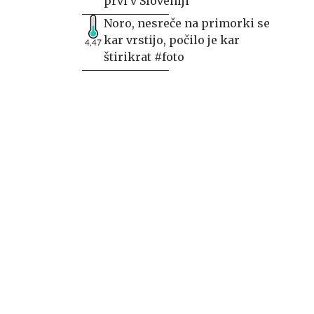
prvi v Sloveniji
Noro, nesreče na primorki se
kar vrstijo, počilo je kar
4,47
štirikrat #foto