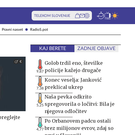
TELEKOM SLOVENIJE
Pravni nasvet
RadioS.pot
KAJ BERETE
ZADNJE OBJAVE
Golob trdil eno, številke
policije kažejo drugače
9,87
Konec veselja: Janković
preklical ukrep
7,38
Naša pevka odkrito
spregovorila o ločitvi: Bila je
5,25
njegova odločitev
preglejte
Po Orbanovem padcu ostali
brez milijonov evrov, zdaj so
4,77