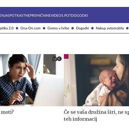
Želite prejemati e-novice?
Uživajmo pametno
ENJA
SPOTKAST
NEPREMIČNINE
VIDEOS.POT
DOGODKI
etika 2.0
Ona-On.com
Gremo v hribe
Dogodki
Nakup avtomobila
 moti?
Če se vaša družina širi, ne s
teh informacij