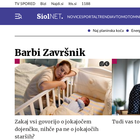
Info in obvestila
Tehnik
TV SPORED
Bizi
Najdi.si
Itis.si
1188
NOVICE
SPORTAL
TRENDI
AVTOMOTO
MN
Naj planinska koča
Energ
Barbi Završnik
Zakaj vsi govorijo o jokajočem
Tudi vas to
dojenčku, nihče pa ne o jokajočih
starših?