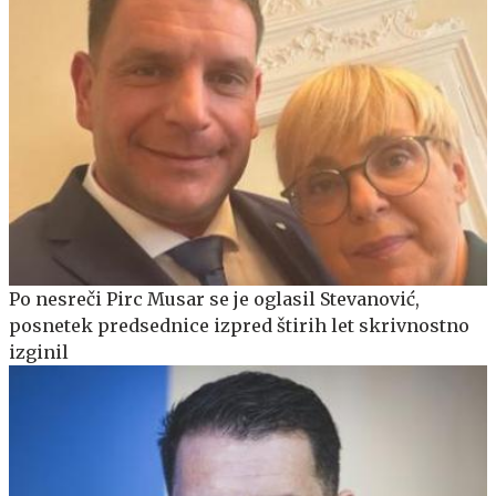
Po nesreči Pirc Musar se je oglasil Stevanović,
posnetek predsednice izpred štirih let skrivnostno
izginil