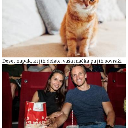
Deset napak, ki jih delate, vaša mačka pa jih sovraži