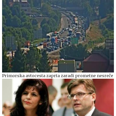
Primorska avtocesta zaprta zaradi prometne nesreče