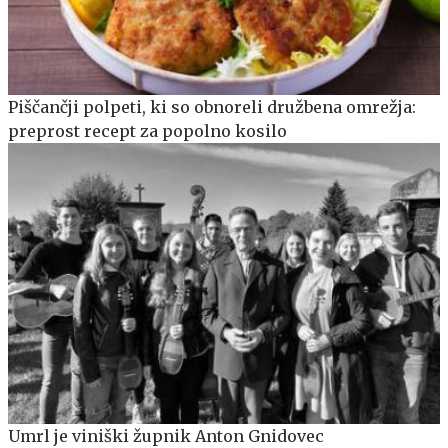
Piščančji polpeti, ki so obnoreli družbena omrežja:
preprost recept za popolno kosilo
Umrl je viniški župnik Anton Gnidovec