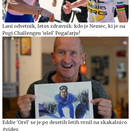
Lani odvetnik, letos zdravnik: kdo je Nemec, ki je na
Pogi Challengeu 'ušel' Pogačarju?
Eddie 'Orel' se je po desetih letih vrnil na skakalnico
#video