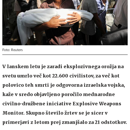
Foto: Reuters
V lanskem letu je zaradi eksplozivnega orožja na
svetu umrlo več kot 22.600 civilistov, za več kot
polovico teh smrti je odgovorna izraelska vojska,
kaže v sredo objavljeno poročilo mednarodne
civilno-družbene iniciative Explosive Weapons
Monitor. Skupno število žrtev se je sicer v
primerjavi z letom prej zmanjšalo za 21 odstotkov.