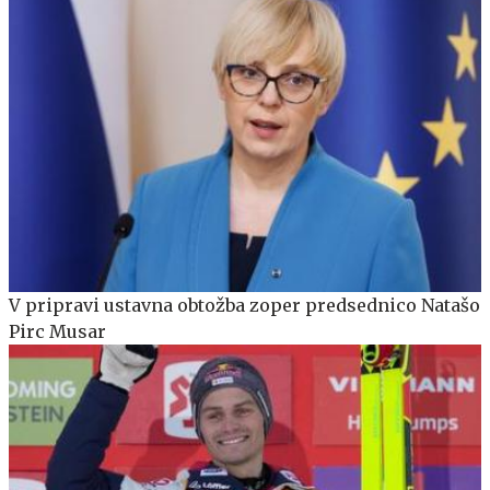
V pripravi ustavna obtožba zoper predsednico Natašo
Pirc Musar