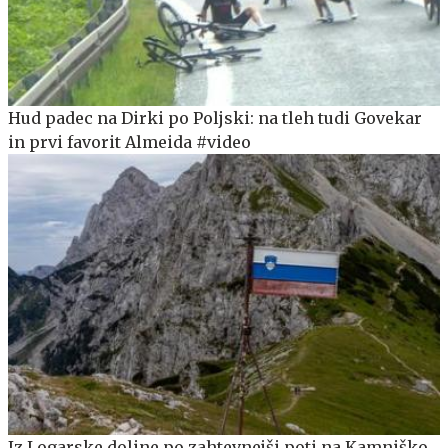
Hud padec na Dirki po Poljski: na tleh tudi Govekar
in prvi favorit Almeida #video
Iz Logarske doline po zahtevnejši poti na Kamniško