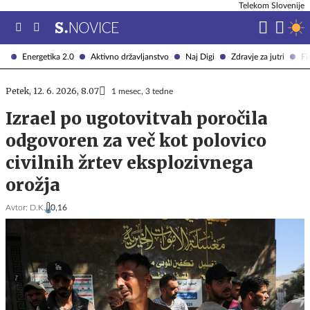
Telekom Slovenije
Energetika 2.0
Aktivno državljanstvo
Naj Digi
Zdravje za jutri
Fi
Petek, 12. 6. 2026, 8.07
1 mesec, 3 tedne
Izrael po ugotovitvah poročila
odgovoren za več kot polovico
civilnih žrtev eksplozivnega
orožja
Avtor:
D.K.
0,16