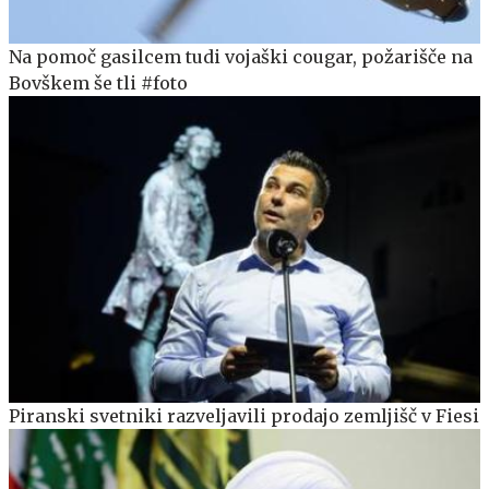
Na pomoč gasilcem tudi vojaški cougar, požarišče na
Bovškem še tli #foto
Piranski svetniki razveljavili prodajo zemljišč v Fiesi