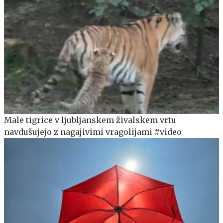
Male tigrice v ljubljanskem živalskem vrtu
navdušujejo z nagajivimi vragolijami #video